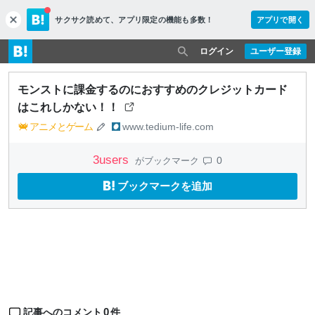
サクサク読めて、
アプリ限定の機能も多数！
アプリで開く
c
l
o
ログイン
ユーザー登録
s
e
モンストに課金するのにおすすめのクレジットカード
はこれしかない！！
アニメとゲーム
www.tedium-life.com
3
users
0
がブックマーク
ブックマークを追加
0
記事へのコメント
件