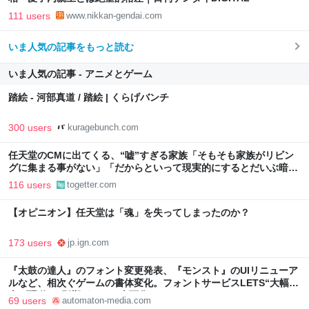
111 users
www.nikkan-gendai.com
いま人気の記事をもっと読む
いま人気の記事 - アニメとゲーム
踏絵 - 河部真道 / 踏絵 | くらげバンチ
300 users
kuragebunch.com
任天堂のCMに出てくる、“嘘”すぎる家族「そもそも家族がリビン
グに集まる事がない」「だからといって現実的にするとだいぶ暗い
CMになっちゃいそう」
116 users
togetter.com
【オピニオン】任天堂は「魂」を失ってしまったのか？
173 users
jp.ign.com
『太鼓の達人』のフォント変更発表、『モンスト』のUIリニューア
ルなど、相次ぐゲームの書体変化。フォントサービスLETS“大幅値
上げ騒動”の影響が、いま表面化か - AUTOMATON
69 users
automaton-media.com