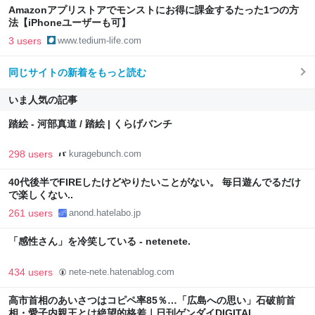
Amazonアプリストアでモンストにお得に課金するたった1つの方
法【iPhoneユーザーも可】
3 users
www.tedium-life.com
同じサイトの新着をもっと読む
いま人気の記事
踏絵 - 河部真道 / 踏絵 | くらげバンチ
298 users
kuragebunch.com
40代後半でFIREしたけどやりたいことがない。 毎日遊んでるだけ
で楽しくない..
261 users
anond.hatelabo.jp
「感性さん」を冷笑している - netenete.
434 users
nete-nete.hatenablog.com
高市首相のあいさつはコピペ率85％…「広島への思い」石破前首
相・愛子内親王とは絶望的格差｜日刊ゲンダイDIGITAL