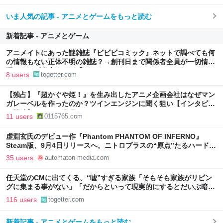
いま人気の記事 - アニメとゲームをもっと読む
新着記事 - アニメとゲーム
アニメイトにあった謎雑誌『ビビビコミック』ネットで調べても何
の情報もない正体不明の雑誌？→創刊日まで関係者全員が一切情報
漏れさせず発売できた「これ、そこそこミラクルかと」
8 users
togetter.com
【独占】『超かぐや姫！』を生み出したアニメ企画会社はなぜマン
ガレーベルを作ったのか？ツインエンジンに聞く狙い【インタビュ
ー前編】 | オタク総研
11 users
0115765.com
虚淵玄氏のデビュー作『Phantom PHANTOM OF INFERNO』
Steam版、9月4日リリースへ。ニトロプラスの“原点”たるハードボ
イルドADVがついに - AUTOMATON
35 users
automaton-media.com
任天堂のCMに出てくる、“嘘”すぎる家族「そもそも家族がリビン
グに集まる事がない」「だからといって現実的にするとだいぶ暗い
CMになっちゃいそう」
116 users
togetter.com
新着記事 - アニメとゲームをもっと読む