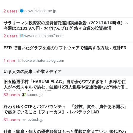
2 users
news.biglobe.ne.jp
サラリーマン投資家の投資信託運用実績報告（2021/10/16時点）～
今週は△133,970円 - おぐけんブログ 悠々自適の投資生活
2 users
www.oguecolabo7.com
EZR で書いたグラフを別のソフトウェアで編集する方法 - 統計ER
1 user
toukeier.hatenablog.com
いま人気の記事 - 企業メディア
旧五輪選手村「HARUMI FLAG」自治会がアツすぎる！ 多様な住
人が本気スキルで挑む、盆踊り2万人集客や交通改善など“街の価値
向上”戦略 東京・中央区
83 users
suumo.jp
終わりゆくCTFとバグバウンティ 「競技、賞金、責任ある開示」
で起きていること【フォーカス】 - レバテックLAB
31 users
levtech.jp
仕事・家庭・個人の優先順位はもっと柔軟に変えていい 40代のわ