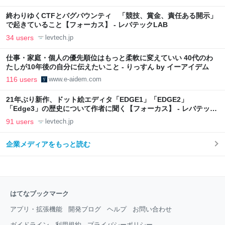
終わりゆくCTFとバグバウンティ 「競技、賞金、責任ある開示」
で起きていること【フォーカス】 - レバテックLAB
34 users
levtech.jp
仕事・家庭・個人の優先順位はもっと柔軟に変えていい 40代のわ
たしが10年後の自分に伝えたいこと - りっすん by イーアイデム
116 users
www.e-aidem.com
21年ぶり新作、ドット絵エディタ「EDGE1」「EDGE2」
「Edge3」の歴史について作者に聞く【フォーカス】 - レバテック
LAB
91 users
levtech.jp
企業メディアをもっと読む
はてなブックマーク
アプリ・拡張機能
開発ブログ
ヘルプ
お問い合わせ
ガイドライン
利用規約
プライバシーポリシー