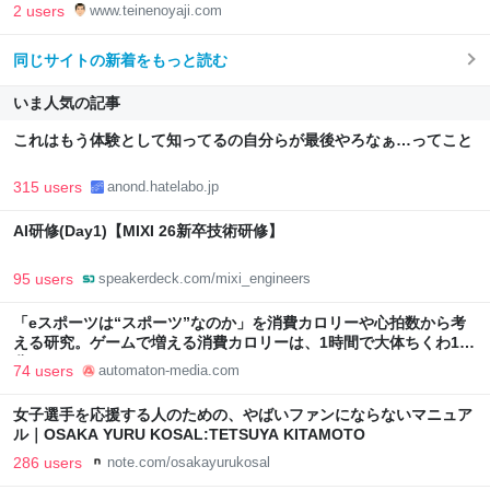
2 users
www.teinenoyaji.com
同じサイトの新着をもっと読む
いま人気の記事
これはもう体験として知ってるの自分らが最後やろなぁ…ってこと
315 users
anond.hatelabo.jp
AI研修(Day1)【MIXI 26新卒技術研修】
95 users
speakerdeck.com/mixi_engineers
「eスポーツは“スポーツ”なのか」を消費カロリーや心拍数から考
える研究。ゲームで増える消費カロリーは、1時間で大体ちくわ1本
分 - AUTOMATON
74 users
automaton-media.com
女子選手を応援する人のための、やばいファンにならないマニュア
ル｜OSAKA YURU KOSAL:TETSUYA KITAMOTO
286 users
note.com/osakayurukosal