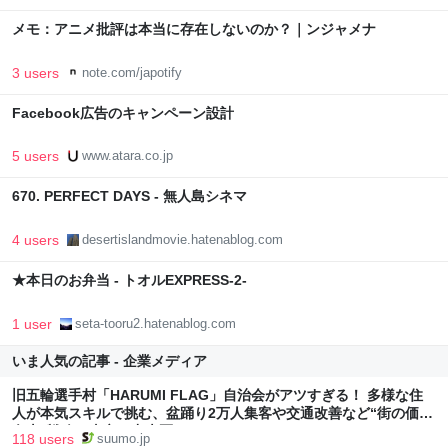
メモ：アニメ批評は本当に存在しないのか？｜ンジャメナ
3 users
note.com/japotify
Facebook広告のキャンペーン設計
5 users
www.atara.co.jp
670. PERFECT DAYS - 無人島シネマ
4 users
desertislandmovie.hatenablog.com
★本日のお弁当 - トオルEXPRESS-2-
1 user
seta-tooru2.hatenablog.com
いま人気の記事 - 企業メディア
旧五輪選手村「HARUMI FLAG」自治会がアツすぎる！ 多様な住
人が本気スキルで挑む、盆踊り2万人集客や交通改善など“街の価値
向上”戦略 東京・中央区
118 users
suumo.jp