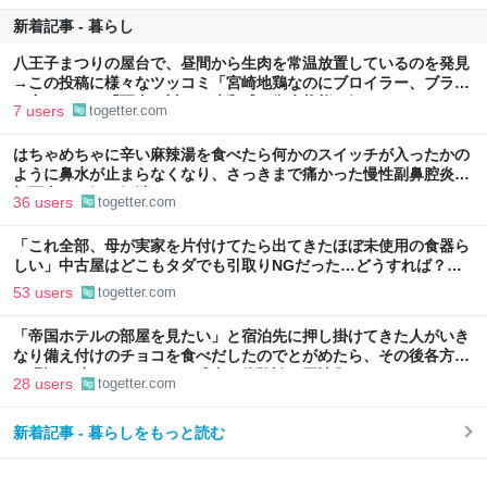
新着記事 - 暮らし
八王子まつりの屋台で、昼間から生肉を常温放置しているのを発見
→この投稿に様々なツッコミ「宮崎地鶏なのにブロイラー、ブラジ
ル産では？」「写真に対して違和感」衛生状態も気になる
7 users
togetter.com
はちゃめちゃに辛い麻辣湯を食べたら何かのスイッチが入ったかの
ように鼻水が止まらなくなり、さっきまで痛かった慢性副鼻腔炎の
顔面痛が一気に解消した
36 users
togetter.com
「これ全部、母が実家を片付けてたら出てきたほぼ未使用の食器ら
しい」中古屋はどこもタダでも引取りNGだった…どうすれば？→
どうやら歴史的背景がありそう「ジモティーを利用しては？」
53 users
togetter.com
「帝国ホテルの部屋を見たい」と宿泊先に押し掛けてきた人がいき
なり備え付けのチョコを食べだしたのでとがめたら、その後各方面
に呪詛を吐かれまくった→残念な体験談に同情集まる
28 users
togetter.com
新着記事 - 暮らしをもっと読む