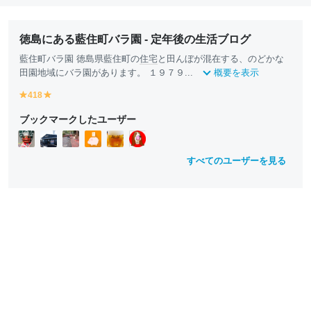
徳島にある藍住町バラ園 - 定年後の生活ブログ
藍住町バラ園 徳島県藍住町の
住宅
と田んぼが混在する、のどかな
田園地域にバラ園があります。 １９７９...
概要を表示
418
y
y
e
e
ブックマークしたユーザー
ll
ll
o
o
w
w
すべてのユーザーを見る