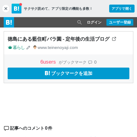
サクサク読めて、
アプリ限定の機能も多数！
アプリで開く
c
l
o
ログイン
ユーザー登録
s
e
徳島にある藍住町バラ園 - 定年後の生活ブログ
暮らし
www.teinenoyaji.com
6
users
0
がブックマーク
ブックマークを追加
0
記事へのコメント
件