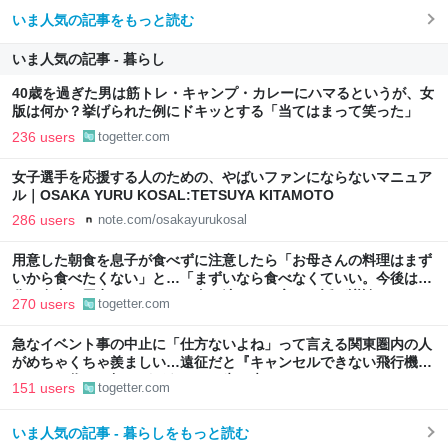
いま人気の記事をもっと読む
いま人気の記事 - 暮らし
40歳を過ぎた男は筋トレ・キャンプ・カレーにハマるというが、女
版は何か？挙げられた例にドキッとする「当てはまって笑った」
236 users
togetter.com
女子選手を応援する人のための、やばいファンにならないマニュア
ル｜OSAKA YURU KOSAL:TETSUYA KITAMOTO
286 users
note.com/osakayurukosal
用意した朝食を息子が食べずに注意したら「お母さんの料理はまず
いから食べたくない」と…「まずいなら食べなくていい。今後は自
分で食事を用意しなさい。お金は渡す」と言った話が議論に
270 users
togetter.com
急なイベント事の中止に「仕方ないよね」って言える関東圏内の人
がめちゃくちゃ羨ましい…遠征だと『キャンセルできない飛行機代
とホテル代』の怒りがどうしても先に来る
151 users
togetter.com
いま人気の記事 - 暮らしをもっと読む