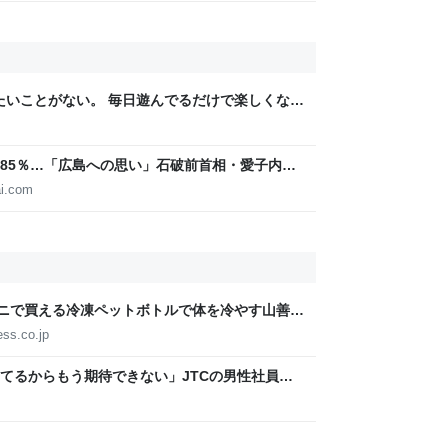
りたいことがない。 毎日遊んでるだけで楽しくな
85％…「広島への思い」石破前首相・愛子内親
IGITAL
i.com
ビニで買える冷凍ペットボトルで体を冷やす山善の
ょうどいい【ぼっち・ざ・ろーど！その14】
ess.co.jp
てるからもう期待できない」JTCの男性社員が
いでるので、転勤なら辞める」と言ったら、転勤