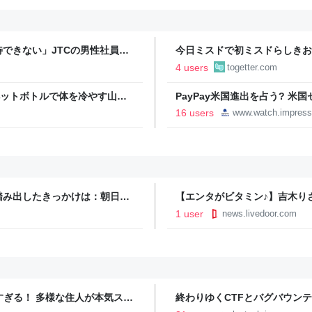
できない」JTCの男性社員が
今日ミスドで初ミスドらしきお
勤なら辞める」と言ったら、転
たんですけど…これは買っとけ
4 users
togetter.com
ントが発生して、興奮した
ペットボトルで体を冷やす山善
PayPay米国進出を占う? 
っち・ざ・ろーど！その14】
Attention】
16 users
www.watch.impress
踏み出したきっかけは：朝日新
【エンタがビタミン♪】吉木り
た」 - ライブドアニュース
1 user
news.livedoor.com
ツすぎる！ 多様な住人が本気スキ
終わりゆくCTFとバグバウン
の価値向上”戦略 東京・中央
ること【フォーカス】 - レバテ