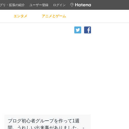
プリ・拡張の紹介
ユーザー登録
ログイン
エンタメ
アニメとゲーム
ブログ初心者グループを作って1週
間。うれしい出来事がありました。 -