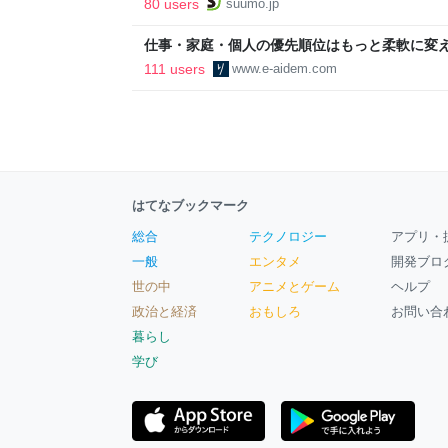
80 users
suumo.jp
区
仕事・家庭・個人の優先順位はもっと柔軟に変えて
後の自分に伝えたいこと - りっすん by イーア
111 users
www.e-aidem.com
はてなブックマーク
総合
テクノロジー
アプリ・
一般
エンタメ
開発ブロ
世の中
アニメとゲーム
ヘルプ
政治と経済
おもしろ
お問い合
暮らし
学び