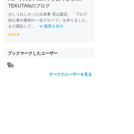
TEKUTANのブログ
少しうれしかった出来事 実は最近、「ブログ
初心者の最初の一歩グループ」を作りました。
まだ開設して...
概要を表示
60
y
y
e
e
ll
ll
o
o
ブックマークしたユーザー
w
w
すべてのユーザーを見る