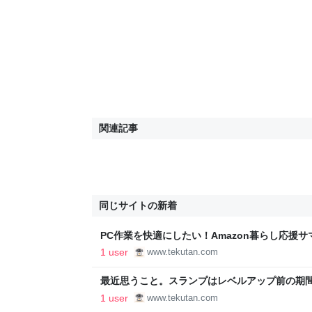
関連記事
同じサイトの新着
PC作業を快適にしたい！Amazon暮らし応援サ
ト10選 - TEKUTANのブログ
1 user
www.tekutan.com
最近思うこと。スランプはレベルアップ前の期間
TEKUTANのブログ
1 user
www.tekutan.com