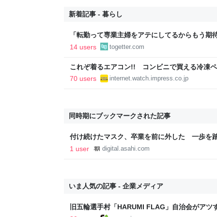
新着記事 - 暮らし
「転勤って専業主婦をアテにしてるからもう期待
転勤を命じらるも「妻は3倍稼いでるので、転
14 users
togetter.com
勤がなくなった
これぞ着るエアコン!! コンビニで買える冷凍
の水冷ベストがロードバイクにちょうどいい【ぼ
70 users
internet.watch.impress.co.jp
【空いた時間でなにしてる？】
同時期にブックマークされた記事
付け続けたマスク、卒業を前に外した 一歩を
聞
1 user
digital.asahi.com
いま人気の記事 - 企業メディア
旧五輪選手村「HARUMI FLAG」自治会がア
ルで挑む、盆踊り2万人集客や交通改善など“街