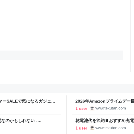
マーSALEで気になるガジェッ
2026年Amazonプライム
品 - TEKUTANのブログ
1 user
www.tekutan.com
なのかもしれない -
乾電池代を節約🔋おすすめ充電式
1 user
www.tekutan.com