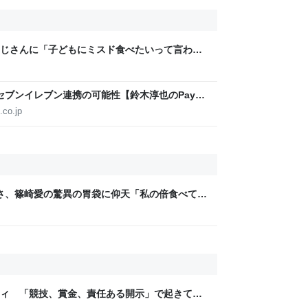
じさんに「子どもにミスド食べたいって言われ
みたいなのありますか…？」と尋ねられるイベ
米国セブンイレブン連携の可能性【鈴木淳也のPay
.co.jp
さ、篠崎愛の驚異の胃袋に仰天「私の倍食べて
ティ 「競技、賞金、責任ある開示」で起きてい
ックLAB