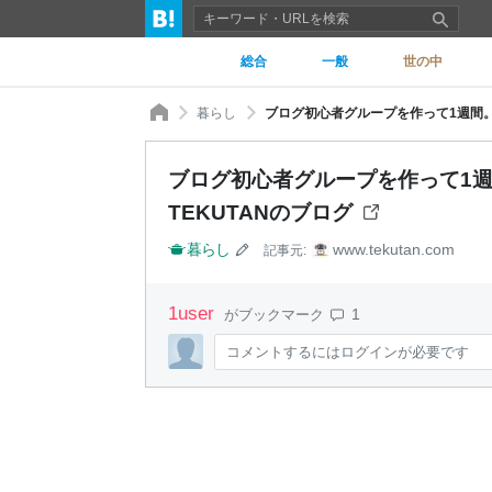
総合
一般
世の中
暮らし
ブログ初心者グループを作って1週間。う
ブログ初心者グループを作って1週
TEKUTANのブログ
暮らし
www.tekutan.com
記事元:
1
user
1
がブックマーク
コメントするにはログインが必要です