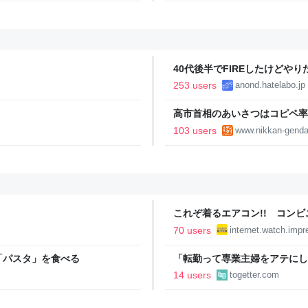
40代後半でFIREしたけどや
い..
253 users
anond.hatelabo.jp
高市首相のあいさつはコピペ率
王とは絶望的格差｜日刊ゲンダイD
103 users
www.nikkan-genda
これぞ着るエアコン!! コン
水冷ベストがロードバイクにち
70 users
internet.watch.impr
【空いた時間でなにしてる？】
「パスタ」を食べる
「転勤って専業主婦をアテにし
転勤を命じらるも「妻は3倍稼
14 users
togetter.com
がなくなった