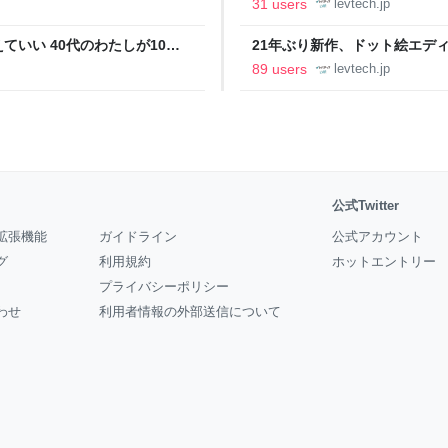
31 users
levtech.jp
いい 40代のわたしが10年
21年ぶり新作、ドット絵エディタ
イデム
ついて作者に聞く【フォーカス】
89 users
levtech.jp
公式Twitter
拡張機能
ガイドライン
公式アカウント
グ
利用規約
ホットエントリー
プライバシーポリシー
わせ
利用者情報の外部送信について