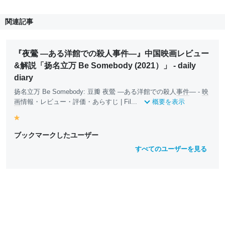
関連記事
『夜鶯 ―ある洋館での殺人事件―』中国映画レビュー
&解説「扬名立万 Be Somebody (2021）」 - daily
diary
扬名立万 Be Somebody: 豆瓣 夜鶯 ―ある洋館での殺人
事件
― -
映
画
情報・レビュー・評価・あらすじ | Fil...
概要を表示
y
e
ブックマークしたユーザー
ll
o
すべてのユーザーを見る
w