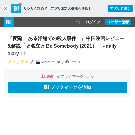
サクサク読めて、
アプリ限定の機能も多数！
アプリで開く
c
l
o
ログイン
ユーザー登録
s
e
『夜鶯 ―ある洋館での殺人事件―』中国映画レビュー
&解説「扬名立万 Be Somebody (2021）」 - daily
diary
エンタメ
www.teppayalfa.com
1
user
0
がブックマーク
ブックマークを追加