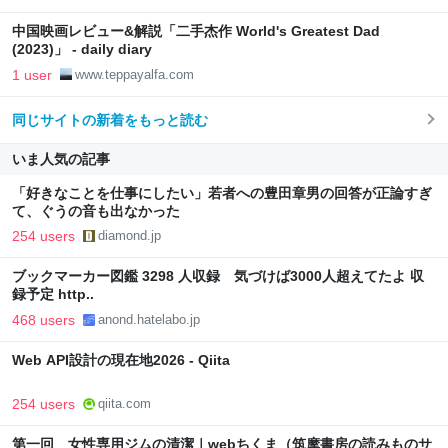
中国映画レビュー&解説「二手杰作 World's Greatest Dad
(2023)」 - daily diary
1 user
www.teppayalfa.com
同じサイトの新着をもっと読む
いま人気の記事
「好きなことを仕事にしたい」若者への豊田章男の回答が正論すぎ
て、ぐうの音も出なかった
254 users
diamond.jp
ブックマーカー図鑑 3298 人収録 気づけば3000人超えてたよ 収
録予定 http..
468 users
anond.hatelabo.jp
Web API設計の現在地2026 - Qiita
254 users
qiita.com
第一回 女性専用ジムの清潔｜webちくま（筑摩書房の読みものサ