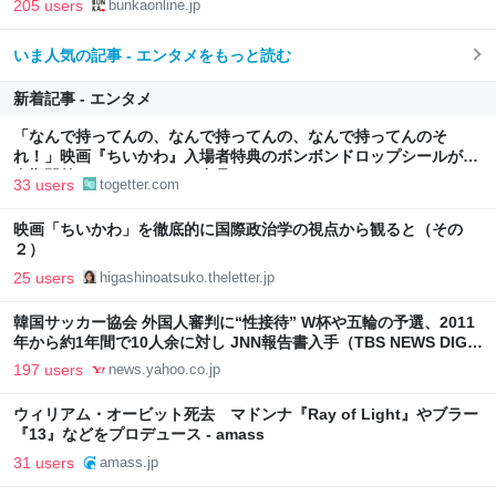
205 users
bunkaonline.jp
いま人気の記事 - エンタメをもっと読む
新着記事 - エンタメ
「なんで持ってんの、なんで持ってんの、なんで持ってんのそ
れ！」映画『ちいかわ』入場者特典のボンボンドロップシールが配
布期間前にフリマサイトで出品される
33 users
togetter.com
映画「ちいかわ」を徹底的に国際政治学の視点から観ると（その
２）
25 users
higashinoatsuko.theletter.jp
韓国サッカー協会 外国人審判に“性接待” W杯や五輪の予選、2011
年から約1年間で10人余に対し JNN報告書入手（TBS NEWS DIG
Powered by JNN） - Yahoo!ニュース
197 users
news.yahoo.co.jp
ウィリアム・オービット死去 マドンナ『Ray of Light』やブラー
『13』などをプロデュース - amass
31 users
amass.jp