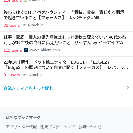
114 users
suumo.jp
終わりゆくCTFとバグバウンティ 「競技、賞金、責任ある開示」
で起きていること【フォーカス】 - レバテックLAB
32 users
levtech.jp
仕事・家庭・個人の優先順位はもっと柔軟に変えていい 40代のわ
たしが10年後の自分に伝えたいこと - りっすん by イーアイデム
112 users
www.e-aidem.com
21年ぶり新作、ドット絵エディタ「EDGE1」「EDGE2」
「Edge3」の歴史について作者に聞く【フォーカス】 - レバテック
LAB
91 users
levtech.jp
企業メディアをもっと読む
はてなブックマーク
アプリ・拡張機能
開発ブログ
ヘルプ
お問い合わせ