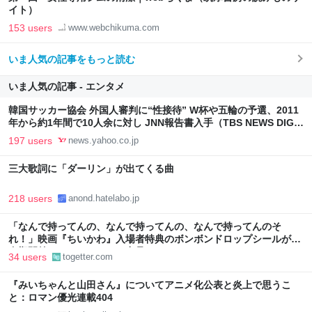
イト）
153 users
www.webchikuma.com
いま人気の記事をもっと読む
いま人気の記事 - エンタメ
韓国サッカー協会 外国人審判に“性接待” W杯や五輪の予選、2011
年から約1年間で10人余に対し JNN報告書入手（TBS NEWS DIG
Powered by JNN） - Yahoo!ニュース
197 users
news.yahoo.co.jp
三大歌詞に「ダーリン」が出てくる曲
218 users
anond.hatelabo.jp
「なんで持ってんの、なんで持ってんの、なんで持ってんのそ
れ！」映画『ちいかわ』入場者特典のボンボンドロップシールが配
布期間前にフリマサイトで出品される
34 users
togetter.com
『みいちゃんと山田さん』についてアニメ化公表と炎上で思うこ
と：ロマン優光連載404