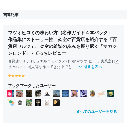
関連記事
マツオヒロミの味わい方（名作ガイド４本パック）
作品集にストーリー性 架空の百貨店を紹介する「百
貨店ワルツ」、架空の雑誌の歩みを振り返る「マガジ
ンロンド」 - てっちレビュー
百貨店ワルツ (リュエルコミックス) 作者:マツオ ヒロミ 実業之日
本
社
Amazon
同人誌
を作ってきた中でも...
概要を表示
y
y
y
y
y
e
e
e
e
e
ブックマークしたユーザー
ll
ll
ll
ll
ll
o
o
o
o
o
w
w
w
w
w
すべてのユーザーを見る