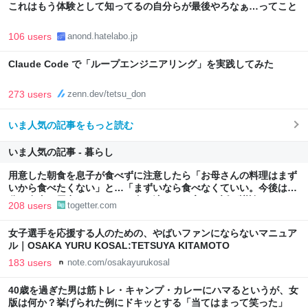
これはもう体験として知ってるの自分らが最後やろなぁ…ってこと
106 users
anond.hatelabo.jp
Claude Code で「ループエンジニアリング」を実践してみた
273 users
zenn.dev/tetsu_don
いま人気の記事をもっと読む
いま人気の記事 - 暮らし
用意した朝食を息子が食べずに注意したら「お母さんの料理はまず
いから食べたくない」と…「まずいなら食べなくていい。今後は自
分で食事を用意しなさい。お金は渡す」と言った話が議論に
208 users
togetter.com
女子選手を応援する人のための、やばいファンにならないマニュア
ル｜OSAKA YURU KOSAL:TETSUYA KITAMOTO
183 users
note.com/osakayurukosal
40歳を過ぎた男は筋トレ・キャンプ・カレーにハマるというが、女
版は何か？挙げられた例にドキッとする「当てはまって笑った」