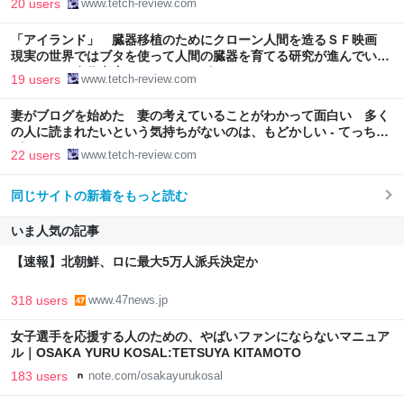
20 users
www.tetch-review.com
「アイランド」 臓器移植のためにクローン人間を造るＳＦ映画
現実の世界ではブタを使って人間の臓器を育てる研究が進んでいる
ようだ （名作考察） - てっちレビュー
19 users
www.tetch-review.com
妻がブログを始めた 妻の考えていることがわかって面白い 多く
の人に読まれたいという気持ちがないのは、もどかしい - てっちレ
ビュー
22 users
www.tetch-review.com
同じサイトの新着をもっと読む
いま人気の記事
【速報】北朝鮮、ロに最大5万人派兵決定か
318 users
www.47news.jp
女子選手を応援する人のための、やばいファンにならないマニュア
ル｜OSAKA YURU KOSAL:TETSUYA KITAMOTO
183 users
note.com/osakayurukosal