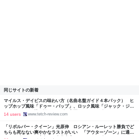
同じサイトの新着
マイルス・デイビスの味わい方（名曲名盤ガイド４本パック） ヒ
ップホップ風味「ドゥー・バップ」、ロック風味「ジャック・ジョ
ンソン」・・・懐の深いジャズの帝王 - てっちレビュー
14 users
www.tetch-review.com
「リボルバー・クイーン」光原伸 ロシアン・ルーレット勝負でど
ちらも死なない爽やかなラストがいい 「アウターゾーン」に通じ
るハッピーエンド志向 （名作考察） - てっちレビュー