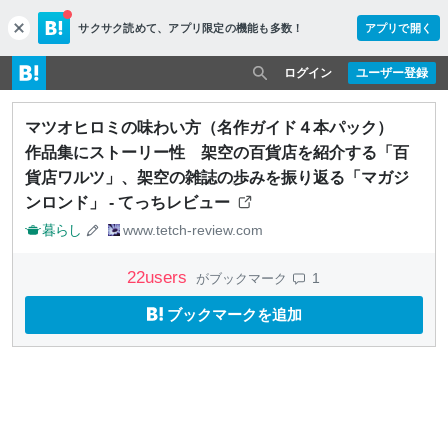
サクサク読めて、
アプリ限定の機能も多数！
アプリで開く
c
l
o
ログイン
ユーザー登録
s
e
マツオヒロミの味わい方（名作ガイド４本パック）
作品集にストーリー性 架空の百貨店を紹介する「百
貨店ワルツ」、架空の雑誌の歩みを振り返る「マガジ
ンロンド」 - てっちレビュー
暮らし
www.tetch-review.com
22
users
1
がブックマーク
ブックマークを追加