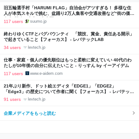
旧五輪選手村「HARUMI FLAG」自治会がアツすぎる！ 多様な住
人が本気スキルで挑む、盆踊り2万人集客や交通改善など“街の価値
向上”戦略 東京・中央区
117 users
suumo.jp
終わりゆくCTFとバグバウンティ 「競技、賞金、責任ある開示」
で起きていること【フォーカス】 - レバテックLAB
34 users
levtech.jp
仕事・家庭・個人の優先順位はもっと柔軟に変えていい 40代のわ
たしが10年後の自分に伝えたいこと - りっすん by イーアイデム
117 users
www.e-aidem.com
21年ぶり新作、ドット絵エディタ「EDGE1」「EDGE2」
「Edge3」の歴史について作者に聞く【フォーカス】 - レバテック
LAB
91 users
levtech.jp
企業メディアをもっと読む