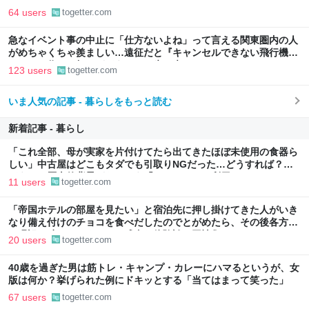
64 users
togetter.com
急なイベント事の中止に「仕方ないよね」って言える関東圏内の人
がめちゃくちゃ羨ましい…遠征だと『キャンセルできない飛行機代
とホテル代』の怒りがどうしても先に来る
123 users
togetter.com
いま人気の記事 - 暮らしをもっと読む
新着記事 - 暮らし
「これ全部、母が実家を片付けてたら出てきたほぼ未使用の食器ら
しい」中古屋はどこもタダでも引取りNGだった…どうすれば？→
どうやら歴史的背景がありそう「ジモティーを利用しては？」
11 users
togetter.com
「帝国ホテルの部屋を見たい」と宿泊先に押し掛けてきた人がいき
なり備え付けのチョコを食べだしたのでとがめたら、その後各方面
に呪詛を吐かれまくった→残念な体験談に同情集まる
20 users
togetter.com
40歳を過ぎた男は筋トレ・キャンプ・カレーにハマるというが、女
版は何か？挙げられた例にドキッとする「当てはまって笑った」
67 users
togetter.com