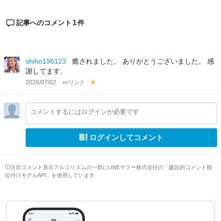
1
記事へのコメント
件
shiho196123
癒されました。 ありがとうございました。 感
謝してます。
2026/07/02
リンク
y
el
lo
コメントするにはログインが必要です
w
ログインしてコメント
注目コメント算出アルゴリズムの一部にLINEヤフー株式会社の「建設的コメント順
位付けモデルAPI」を使用しています