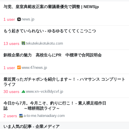
与党、皇室典範改正案の審議最優先で調整 | NEWSjp
1 user
news.jp
もう起きていられない - ゆるゆるてくてくこつこつ
13 users
tekutekukotukotu.com
釧根企業の魅力 高校生らにPR 中標津で合同説明会
1 user
www.47news.jp
最近買ったガチャポンを紹介します～！ - ハマサンス コンプリート
ライフ
30 users
www.xn--vcki8dycvf.jp
今日から7月。今月こそ、釣りに行こ！ - 素人裸足稲作日
誌 ～晴耕雨読ライフ～
2 users
a-to-me.hatenadiary.com
いま人気の記事 - 企業メディア