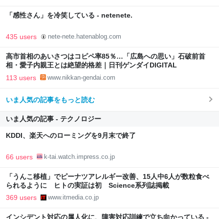
「感性さん」を冷笑している - netenete.
435 users
nete-nete.hatenablog.com
高市首相のあいさつはコピペ率85％…「広島への思い」石破前首
相・愛子内親王とは絶望的格差｜日刊ゲンダイDIGITAL
113 users
www.nikkan-gendai.com
いま人気の記事をもっと読む
いま人気の記事 - テクノロジー
KDDI、楽天へのローミングを9月末で終了
66 users
k-tai.watch.impress.co.jp
「うんこ移植」でピーナツアレルギー改善、15人中6人が数粒食べ
られるように ヒトの実証は初 Science系列誌掲載
369 users
www.itmedia.co.jp
インシデント対応の属人化に、障害対応訓練で立ち向かっている -