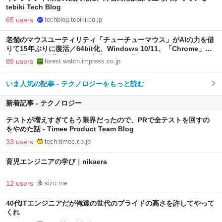
tebiki Tech Blog
65 users
techblog.tebiki.co.jp
老舗のマウスユーティリティ「チューチューマウス」がAIの力を借
りて15年ぶりに復活／64bit化、Windows 10/11、「Chrome」も
走り回る。復活記念で2026年末まで500円
89 users
forest.watch.impress.co.jp
いま人気の記事 - テクノロジーをもっと読む
新着記事 - テクノロジー
テストが増えすぎてもう限界だったので、PRで全テストを回すの
をやめた話 - Timee Product Team Blog
33 users
tech.timee.co.jp
育児エンジニアの学び｜nikaera
12 users
sizu.me
40代ITエンジニアだが俺達の世代のプライドの高さを許してやって
くれ