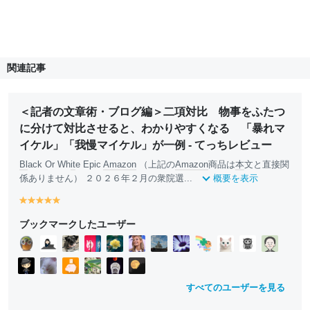
関連記事
＜記者の文章術・ブログ編＞二項対比 物事をふたつ
に分けて対比させると、わかりやすくなる 「暴れマ
イケル」「我慢マイケル」が一例 - てっちレビュー
Bl
ack Or Wh
it
e Epic
Amazon
（上記の
Amazon
商品は
本
文と直接関
係ありません） ２０２６年２月の衆院選...
概要を表示
y
y
y
y
y
e
e
e
e
e
ブックマークしたユーザー
ll
ll
ll
ll
ll
o
o
o
o
o
w
w
w
w
w
すべてのユーザーを見る