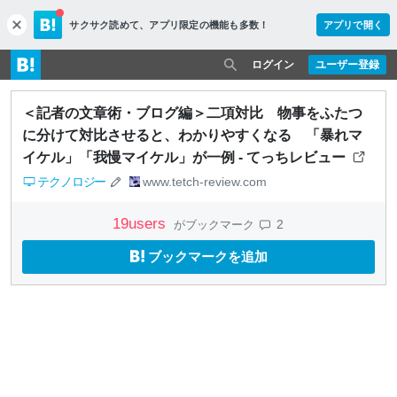
サクサク読めて、
アプリ限定の機能も多数！
アプリで開く
c
l
o
ログイン
ユーザー登録
s
e
＜記者の文章術・ブログ編＞二項対比 物事をふたつ
に分けて対比させると、わかりやすくなる 「暴れマ
イケル」「我慢マイケル」が一例 - てっちレビュー
テクノロジー
www.tetch-review.com
19
users
2
がブックマーク
ブックマークを追加