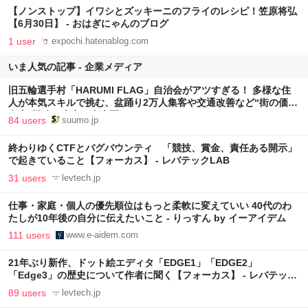
【ノンストップ】イワシとズッキーニのフライのレシピ！笠原将弘
【6月30日】 - おはぎにゃんのブログ
1 user
expochi.hatenablog.com
いま人気の記事 - 企業メディア
旧五輪選手村「HARUMI FLAG」自治会がアツすぎる！ 多様な住
人が本気スキルで挑む、盆踊り2万人集客や交通改善など“街の価値
向上”戦略 東京・中央区
84 users
suumo.jp
終わりゆくCTFとバグバウンティ 「競技、賞金、責任ある開示」
で起きていること【フォーカス】 - レバテックLAB
31 users
levtech.jp
仕事・家庭・個人の優先順位はもっと柔軟に変えていい 40代のわ
たしが10年後の自分に伝えたいこと - りっすん by イーアイデム
111 users
www.e-aidem.com
21年ぶり新作、ドット絵エディタ「EDGE1」「EDGE2」
「Edge3」の歴史について作者に聞く【フォーカス】 - レバテック
LAB
89 users
levtech.jp