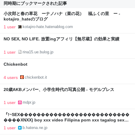
同時期にブックマークされた記事
小次郎と春の草花 ーナノハナ（菜の花） 福ふくの里 ー -
kotajiro_hateのブログ
1 user
kotajiro-hate.hatenablog.com
NO SEX, NO LIFE. 放置ingアフィリ【無尽蔵】の効果と実績
1 user
rina15.ue.bulog.jp
Chickenbot
4 users
chickenbot.it
20歳AKBメンバー、小学生時代の写真公開 - モデルプレス
1 user
mdpr.jp
『!~SEX��������������������������
����XNXX) boy xxx video Filipina porn xxx tagalog sex
video porn videos boy xxx video』へのコメント
1 user
b.hatena.ne.jp