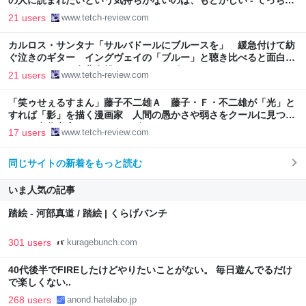
の人に読まれたいという気持ちがないのは、もどかしい - てっちレ
ビュー
21 users
www.tetch-review.com
カルロス・サンタナ「サルバドールにブルースを」 緩急付けて紡
ぐ泣きのギター イングヴェイの「ブルー」と聴き比べると面白
い （おすすめ名曲名盤） - てっちレビュー
21 users
www.tetch-review.com
「笑ゥせぇるすまん」藤子不二雄Ａ 藤子・Ｆ・不二雄が「光」と
すれば「影」を描く漫画家 人間の愚かさや弱さをクールに見つめ
る （名作考察） - てっちレビュー
17 users
www.tetch-review.com
同じサイトの新着をもっと読む
いま人気の記事
踏絵 - 河部真道 / 踏絵 | くらげバンチ
301 users
kuragebunch.com
40代後半でFIREしたけどやりたいことがない。 毎日遊んでるだけ
で楽しくない..
268 users
anond.hatelabo.jp