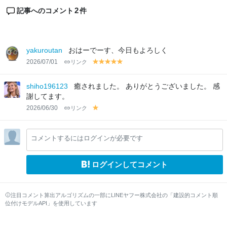
2
記事へのコメント
件
yakuroutan
おはーでーす、今日もよろしく
2026/07/01
リンク
y
y
y
y
y
el
el
el
el
el
lo
lo
lo
lo
lo
shiho196123
癒されました。 ありがとうございました。 感
w
w
w
w
w
謝してます。
2026/06/30
リンク
y
el
lo
コメントするにはログインが必要です
w
ログインしてコメント
注目コメント算出アルゴリズムの一部にLINEヤフー株式会社の「建設的コメント順
位付けモデルAPI」を使用しています