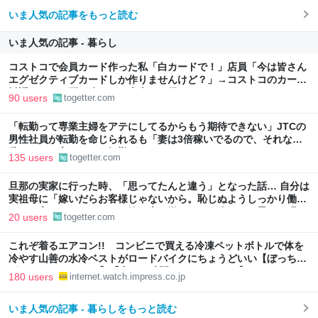
いま人気の記事をもっと読む
いま人気の記事 - 暮らし
コストコで会員カード作った私「白カードで！」店員「今は皆さん
エグゼクティブカードしか作りませんけど？」→コストコのカード
勧誘はやたら圧が強いが、本当にお得なの？
90 users
togetter.com
「転勤って専業主婦をアテにしてるからもう期待できない」JTCの
男性社員が転勤を命じられるも「妻は3倍稼いでるので、それなら
辞める」と言ったら、転勤がなくなった
135 users
togetter.com
旦那の実家に行った時、「思ってたんと違う」となった話… 自分は
実祖母に「嫁いだらお客様じゃないから。恥じぬようしっかり働
け」と言われていたので、嫁ぎ先で嫌われたら終わりと思い、張り
20 users
togetter.com
切っていた
これぞ着るエアコン!! コンビニで買える冷凍ペットボトルで体を
冷やす山善の水冷ベストがロードバイクにちょうどいい【ぼっち・
ざ・ろーど！その14】【空いた時間でなにしてる？】
180 users
internet.watch.impress.co.jp
いま人気の記事 - 暮らしをもっと読む