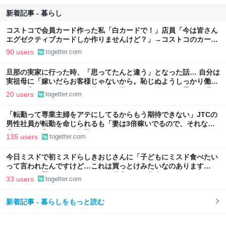
新着記事 - 暮らし
コストコで会員カード作った私「白カードで！」店員「今は皆さん
エグゼクティブカードしか作りませんけど？」→コストコのカード
勧誘はやたら圧が強いが、本当にお得なの？
90 users
togetter.com
旦那の実家に行った時、「思ってたんと違う」となった話… 自分は
実祖母に「嫁いだらお客様じゃないから。恥じぬようしっかり働
け」と言われていたので、嫁ぎ先で嫌われたら終わりと思い、張り
20 users
togetter.com
切っていた
「転勤って専業主婦をアテにしてるからもう期待できない」JTCの
男性社員が転勤を命じられるも「妻は3倍稼いでるので、それなら
辞める」と言ったら、転勤がなくなった
135 users
togetter.com
今日ミスドで初ミスドらしきおじさんに「子どもにミスド食べたい
って言われたんですけど…これは買っとけみたいなのあります
か…？」と尋ねられるイベントが発生して、興奮した
33 users
togetter.com
新着記事 - 暮らしをもっと読む