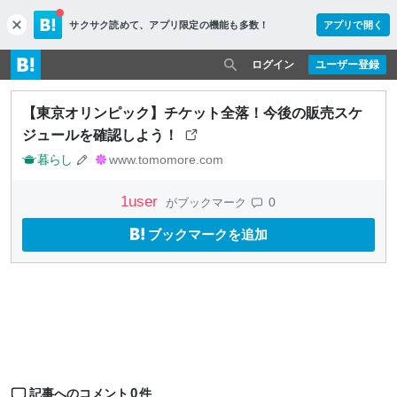
サクサク読めて、
アプリ限定の機能も多数！
アプリで開く
c
l
o
ログイン
ユーザー登録
s
e
【東京オリンピック】チケット全落！今後の販売スケ
ジュールを確認しよう！
暮らし
www.tomomore.com
1
user
0
がブックマーク
ブックマークを追加
0
記事へのコメント
件