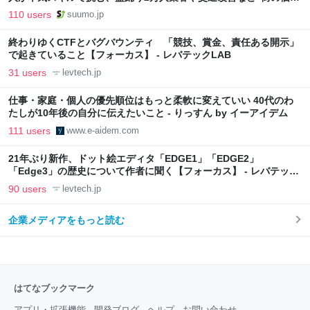
向上”戦略 東京・中央区
110 users
suumo.jp
終わりゆくCTFとバグバウンティ 「競技、賞金、責任ある開示」
で起きていること【フォーカス】 - レバテックLAB
31 users
levtech.jp
仕事・家庭・個人の優先順位はもっと柔軟に変えていい 40代のわ
たしが10年後の自分に伝えたいこと - りっすん by イーアイデム
111 users
www.e-aidem.com
21年ぶり新作、ドット絵エディタ「EDGE1」「EDGE2」
「Edge3」の歴史について作者に聞く【フォーカス】 - レバテック
LAB
90 users
levtech.jp
企業メディアをもっと読む
はてなブックマーク
アプリ・拡張機能
開発ブログ
ヘルプ
お問い合わせ