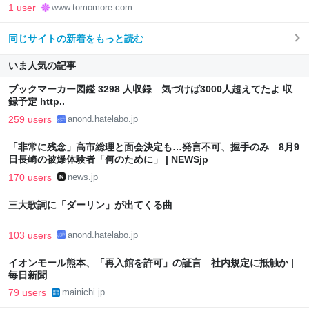
1 user
www.tomomore.com
同じサイトの新着をもっと読む
いま人気の記事
ブックマーカー図鑑 3298 人収録 気づけば3000人超えてたよ 収
録予定 http..
259 users
anond.hatelabo.jp
「非常に残念」高市総理と面会決定も…発言不可、握手のみ 8月9
日長崎の被爆体験者「何のために」 | NEWSjp
170 users
news.jp
三大歌詞に「ダーリン」が出てくる曲
103 users
anond.hatelabo.jp
イオンモール熊本、「再入館を許可」の証言 社内規定に抵触か |
毎日新聞
79 users
mainichi.jp