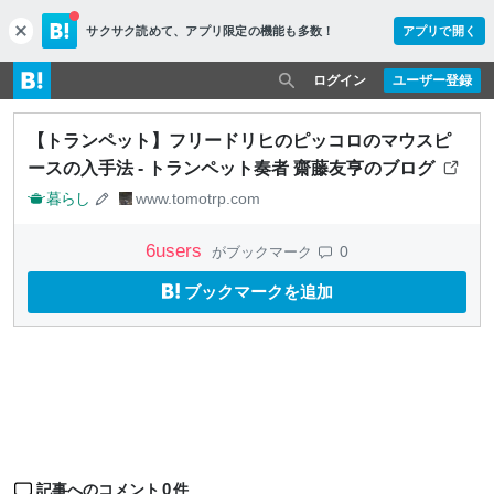
サクサク読めて、
アプリ限定の機能も多数！
アプリで開く
c
l
o
ログイン
ユーザー登録
s
e
【トランペット】フリードリヒのピッコロのマウスピ
ースの入手法 - トランペット奏者 齋藤友亨のブログ
暮らし
www.tomotrp.com
6
users
0
がブックマーク
ブックマークを追加
0
記事へのコメント
件