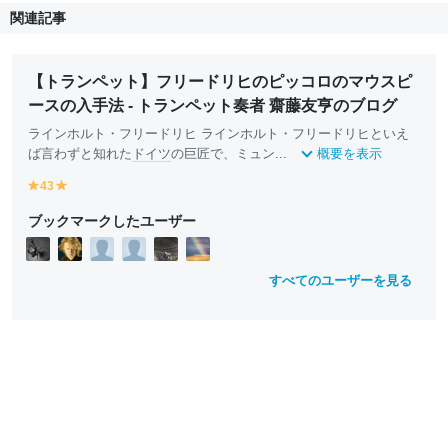
関連記事
【トランペット】フリードリヒのピッコロのマウスピ
ースの入手法 - トランペット奏者 齋藤友亨のブログ
ラインホルト・フリードリヒ ラインホルト・フリードリヒといえ
ば言わずと知れた
ドイツ
の巨匠で、ミュン...
概要を表示
43
y
y
e
e
ブックマークしたユーザー
ll
ll
o
o
w
w
すべてのユーザーを見る