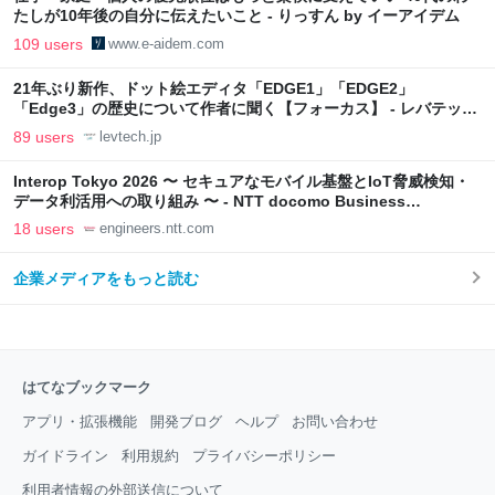
たしが10年後の自分に伝えたいこと - りっすん by イーアイデム
109 users
www.e-aidem.com
21年ぶり新作、ドット絵エディタ「EDGE1」「EDGE2」
「Edge3」の歴史について作者に聞く【フォーカス】 - レバテック
LAB
89 users
levtech.jp
Interop Tokyo 2026 〜 セキュアなモバイル基盤とIoT脅威検知・
データ利活用への取り組み 〜 - NTT docomo Business
Engineers' Blog
18 users
engineers.ntt.com
企業メディアをもっと読む
はてなブックマーク
アプリ・拡張機能
開発ブログ
ヘルプ
お問い合わせ
ガイドライン
利用規約
プライバシーポリシー
利用者情報の外部送信について