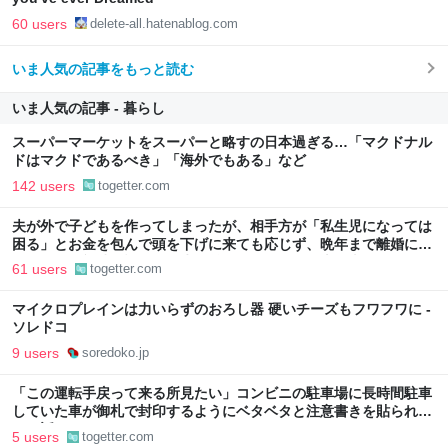
60 users
delete-all.hatenablog.com
いま人気の記事をもっと読む
いま人気の記事 - 暮らし
スーパーマーケットをスーパーと略すの日本過ぎる…「マクドナル
ドはマクドであるべき」「海外でもある」など
142 users
togetter.com
夫が外で子どもを作ってしまったが、相手方が「私生児になっては
困る」とお金を包んで頭を下げに来ても応じず、晩年まで離婚に応
じなかった親戚の話→「一生復讐になる」「これ本人幸せなの？」
61 users
togetter.com
マイクロプレインは力いらずのおろし器 硬いチーズもフワフワに -
ソレドコ
9 users
soredoko.jp
「この運転手戻って来る所見たい」コンビニの駐車場に長時間駐車
していた車が御札で封印するようにベタベタと注意書きを貼られて
いた話
5 users
togetter.com