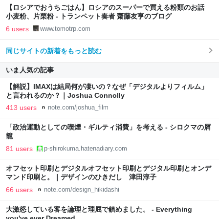
【ロシアでおうちごはん】ロシアのスーパーで買える粉類のお話
小麦粉、片栗粉 - トランペット奏者 齋藤友亨のブログ
6 users
www.tomotrp.com
同じサイトの新着をもっと読む
いま人気の記事
【解説】IMAXは結局何が凄いの？なぜ「デジタルよりフィルム」
と言われるのか？｜Joshua Connolly
413 users
note.com/joshua_film
「政治運動としての喫煙・ギルティ消費」を考える - シロクマの屑
籠
81 users
p-shirokuma.hatenadiary.com
オフセット印刷とデジタルオフセット印刷とデジタル印刷とオンデ
マンド印刷と。｜デザインのひきだし 津田淳子
66 users
note.com/design_hikidashi
大激怒している客を論理と理屈で鎮めました。 - Everything
you've ever Dreamed