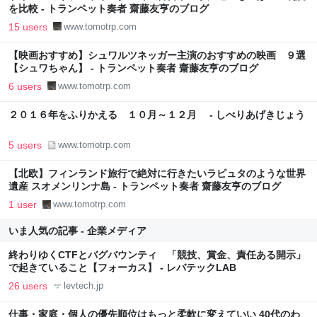
を比較 - トランペット奏者 齋藤友亨のブログ
15 users
www.tomotrp.com
【映画おすすめ】シュワルツネッガー主演のおすすめの映画 ９選
【シュワちゃん】 - トランペット奏者 齋藤友亨のブログ
6 users
www.tomotrp.com
２０１６年をふりかえる １０月～１２月 - しべりあげきじょう
5 users
www.tomotrp.com
【北欧】フィンランド旅行で絶対に行きたいラピュタのような世界
遺産 スオメンリンナ島 - トランペット奏者 齋藤友亨のブログ
1 user
www.tomotrp.com
いま人気の記事 - 企業メディア
終わりゆくCTFとバグバウンティ 「競技、賞金、責任ある開示」
で起きていること【フォーカス】 - レバテックLAB
26 users
levtech.jp
仕事・家庭・個人の優先順位はもっと柔軟に変えていい 40代のわ