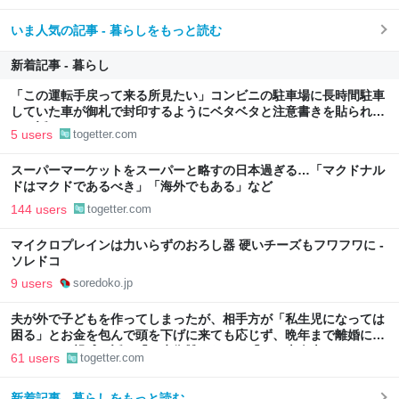
いま人気の記事 - 暮らしをもっと読む
新着記事 - 暮らし
「この運転手戻って来る所見たい」コンビニの駐車場に長時間駐車
していた車が御札で封印するようにベタベタと注意書きを貼られて
いた話
5 users
togetter.com
スーパーマーケットをスーパーと略すの日本過ぎる…「マクドナル
ドはマクドであるべき」「海外でもある」など
144 users
togetter.com
マイクロプレインは力いらずのおろし器 硬いチーズもフワフワに -
ソレドコ
9 users
soredoko.jp
夫が外で子どもを作ってしまったが、相手方が「私生児になっては
困る」とお金を包んで頭を下げに来ても応じず、晩年まで離婚に応
じなかった親戚の話→「一生復讐になる」「これ本人幸せなの？」
61 users
togetter.com
新着記事 - 暮らしをもっと読む