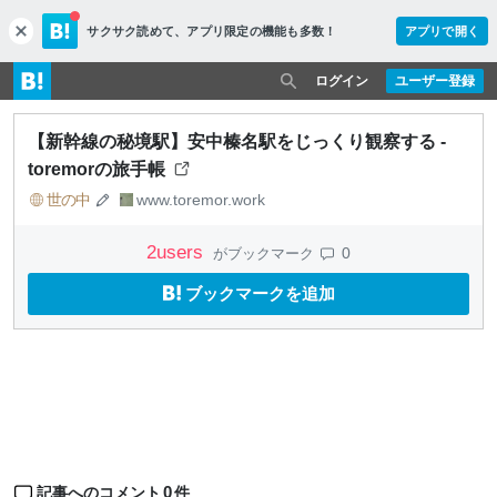
サクサク読めて、
アプリ限定の機能も多数！
アプリで開く
c
l
o
ログイン
ユーザー登録
s
e
【新幹線の秘境駅】安中榛名駅をじっくり観察する -
toremorの旅手帳
世の中
www.toremor.work
2
users
0
がブックマーク
ブックマークを追加
0
記事へのコメント
件