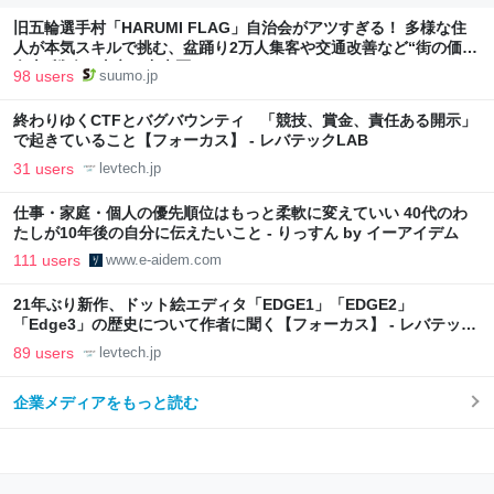
旧五輪選手村「HARUMI FLAG」自治会がアツすぎる！ 多様な住
人が本気スキルで挑む、盆踊り2万人集客や交通改善など“街の価値
向上”戦略 東京・中央区
98 users
suumo.jp
終わりゆくCTFとバグバウンティ 「競技、賞金、責任ある開示」
で起きていること【フォーカス】 - レバテックLAB
31 users
levtech.jp
仕事・家庭・個人の優先順位はもっと柔軟に変えていい 40代のわ
たしが10年後の自分に伝えたいこと - りっすん by イーアイデム
111 users
www.e-aidem.com
21年ぶり新作、ドット絵エディタ「EDGE1」「EDGE2」
「Edge3」の歴史について作者に聞く【フォーカス】 - レバテック
LAB
89 users
levtech.jp
企業メディアをもっと読む