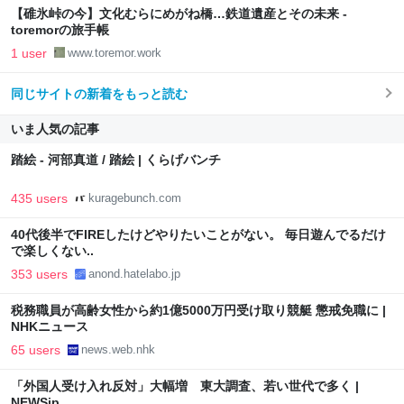
【碓氷峠の今】文化むらにめがね橋…鉄道遺産とその未来 -
toremorの旅手帳
1 user
www.toremor.work
同じサイトの新着をもっと読む
いま人気の記事
踏絵 - 河部真道 / 踏絵 | くらげバンチ
435 users
kuragebunch.com
40代後半でFIREしたけどやりたいことがない。 毎日遊んでるだけ
で楽しくない..
353 users
anond.hatelabo.jp
税務職員が高齢女性から約1億5000万円受け取り競艇 懲戒免職に |
NHKニュース
65 users
news.web.nhk
「外国人受け入れ反対」大幅増 東大調査、若い世代で多く |
NEWSjp