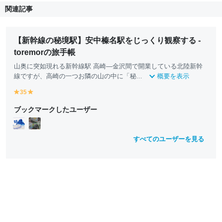
関連記事
【新幹線の秘境駅】安中榛名駅をじっくり観察する -
toremorの旅手帳
山奥に突如現れる新幹線駅 高崎―金沢間で開業している北陸新幹
線ですが、高崎の一つお隣の山の中に「秘...
概要を表示
35
y
y
e
e
ブックマークしたユーザー
ll
ll
o
o
w
w
すべてのユーザーを見る