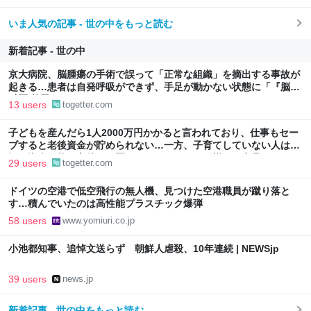
いま人気の記事 - 世の中をもっと読む
新着記事 - 世の中
京大病院、脳腫瘍の手術で誤って「正常な組織」を摘出する事故が
起きる…患者は自発呼吸ができず、手足が動かない状態に「『脳外
科医 竹田くん』かよ」
13 users
togetter.com
子どもを産んだら1人2000万円かかると言われており、仕事もセー
ブすると老後資金が貯められない…一方、子育てしていない人は潤
沢な資金で悠々老後だと歪んでいるのでは？→様々な意見
29 users
togetter.com
ドイツの空港で低空飛行の無人機、見つけた空港職員が蹴り落と
す…積んでいたのは高性能プラスチック爆弾
58 users
www.yomiuri.co.jp
小池都知事、追悼文送らず 朝鮮人虐殺、10年連続 | NEWSjp
39 users
news.jp
新着記事 - 世の中をもっと読む