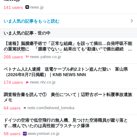
141 users
news.jp
いま人気の記事をもっと読む
いま人気の記事 - 世の中
【速報】脳腫瘍手術で「正常な組織」を誤って摘出…自発呼吸不能
の重篤状態に 「腫瘍でない」結果出ても“勘違い”で摘出継続 通
常の生活送っていた患者が手足も動かず 京大病院（MBSニュー
266 users
news.yahoo.co.jp
ス） - Yahoo!ニュース
ベトナム人2人逮捕 送電ケーブル約2.2トン盗んだ疑い 富山県
（2026年8月7日掲載）｜KNB NEWS NNN
174 users
news.ntv.co.jp
調査報告書を読んで① 責任について｜辺野古ボート転覆事故遺族
メモ
64 users
note.com/beloved_tomoka
ドイツの空港で低空飛行の無人機、見つけた空港職員が蹴り落と
す…積んでいたのは高性能プラスチック爆弾
58 users
www.yomiuri.co.jp