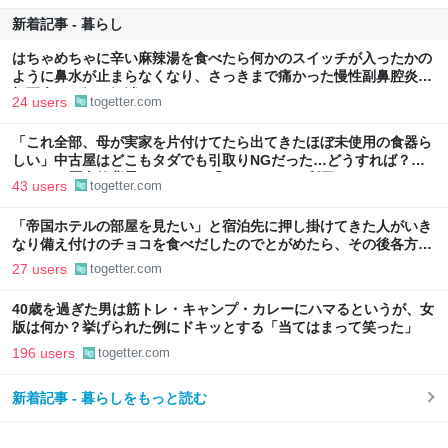
新着記事 - 暮らし
はちゃめちゃに辛い麻辣湯を食べたら何かのスイッチが入ったかの
ように鼻水が止まらなくなり、さっきまで痛かった慢性副鼻腔炎の
顔面痛が一気に解消した
24 users
togetter.com
「これ全部、母が実家を片付けてたら出てきたほぼ未使用の食器ら
しい」中古屋はどこもタダでも引取りNGだった…どうすれば？→
どうやら歴史的背景がありそう「ジモティーを利用しては？」
43 users
togetter.com
「帝国ホテルの部屋を見たい」と宿泊先に押し掛けてきた人がいき
なり備え付けのチョコを食べだしたのでとがめたら、その後各方面
に呪詛を吐かれまくった→残念な体験談に同情集まる
27 users
togetter.com
40歳を過ぎた男は筋トレ・キャンプ・カレーにハマるというが、女
版は何か？挙げられた例にドキッとする「当てはまって笑った」
196 users
togetter.com
新着記事 - 暮らしをもっと読む