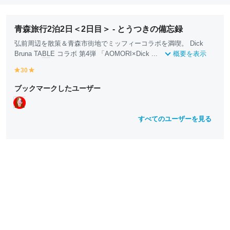
青森旅行2泊2日＜2日目＞ - とうつきの備忘録
弘前周辺を散策＆青森市街地でミッフィーコラボを満喫。 Dick
Bruna TA
BL
E コラボ 第4弾 「AOMORI×Dick ...
概要を表示
30
y
y
e
e
ブックマークしたユーザー
ll
ll
o
o
w
w
すべてのユーザーを見る