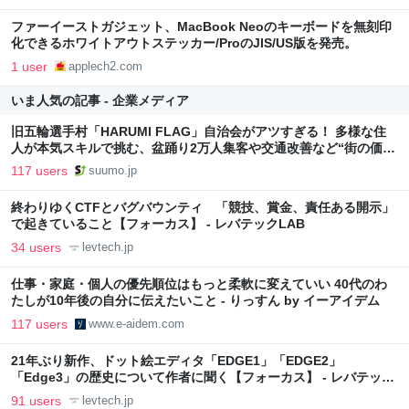
ファーイーストガジェット、MacBook Neoのキーボードを無刻印
化できるホワイトアウトステッカー/ProのJIS/US版を発売。
1 user
applech2.com
いま人気の記事 - 企業メディア
旧五輪選手村「HARUMI FLAG」自治会がアツすぎる！ 多様な住
人が本気スキルで挑む、盆踊り2万人集客や交通改善など“街の価値
向上”戦略 東京・中央区
117 users
suumo.jp
終わりゆくCTFとバグバウンティ 「競技、賞金、責任ある開示」
で起きていること【フォーカス】 - レバテックLAB
34 users
levtech.jp
仕事・家庭・個人の優先順位はもっと柔軟に変えていい 40代のわ
たしが10年後の自分に伝えたいこと - りっすん by イーアイデム
117 users
www.e-aidem.com
21年ぶり新作、ドット絵エディタ「EDGE1」「EDGE2」
「Edge3」の歴史について作者に聞く【フォーカス】 - レバテック
LAB
91 users
levtech.jp