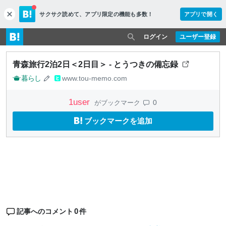
サクサク読めて、
アプリ限定の機能も多数！
アプリで開く
c
l
o
ログイン
ユーザー登録
s
e
青森旅行2泊2日＜2日目＞ - とうつきの備忘録
暮らし
www.tou-memo.com
1
user
0
がブックマーク
ブックマークを追加
0
記事へのコメント
件