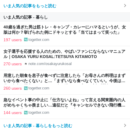
いま人気の記事をもっと読む
いま人気の記事 - 暮らし
40歳を過ぎた男は筋トレ・キャンプ・カレーにハマるというが、女
版は何か？挙げられた例にドキッとする「当てはまって笑った」
197 users
togetter.com
女子選手を応援する人のための、やばいファンにならないマニュア
ル｜OSAKA YURU KOSAL:TETSUYA KITAMOTO
270 users
note.com/osakayurukosal
用意した朝食を息子が食べずに注意したら「お母さんの料理はまず
いから食べたくない」と…「まずいなら食べなくていい。今後は自
分で食事を用意しなさい。お金は渡す」と言った話が議論に
260 users
togetter.com
急なイベント事の中止に「仕方ないよね」って言える関東圏内の人
がめちゃくちゃ羨ましい…遠征だと『キャンセルできない飛行機代
とホテル代』の怒りがどうしても先に来る
144 users
togetter.com
いま人気の記事 - 暮らしをもっと読む