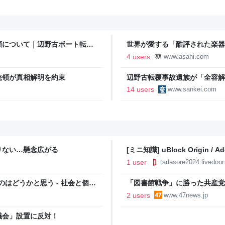
頼について｜辺野古ボート転覆
世界が愛する「酷評された楽器」
4 users
www.asahi.com
統領が真相解明を約束
辺野古転覆事故遺族が「全容解
するためと説明
14 users
www.sankei.com
りない…懸念広がる
[ミニ知識] uBlock Origin 
新】 : Android始めました
1 user
tadasore2024.livedoor
のはどうかと思う - 社会と個
「図書館戦争」に勝った共産党
ったのか 市民の怒りで当選し
2 users
www.47news.jp
議会」設置に反対！