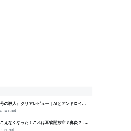
号の殺人』クリアレビュー｜AIとアンドロイド
 - 徒然なるままに
amani.net
こえなくなった！これは耳管開放症？鼻炎？ -
mani.net