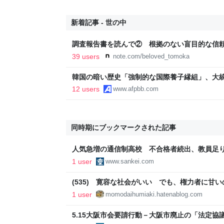
新着記事 - 世の中
調査報告書を読んで② 根拠のない盲目的な信
事故遺族メモ
39 users
note.com/beloved_tomoka
韓国の暗い歴史「強制的な国際養子縁組」、大
12 users
www.afpbb.com
同時期にブックマークされた記事
人気急増の通信制高校 不合格者続出、教員足
1 user
www.sankei.com
(535) 寛容な社会がいい でも、権力者に甘い
人 どう向きあうの
1 user
momodaihumiaki.hatenablog.com
5.15大阪市会要請行動－大阪市廃止の「法定協