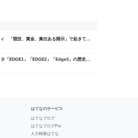
ティ 「競技、賞金、責任ある開示」で起きてい
ックLAB
「EDGE1」「EDGE2」「Edge3」の歴史に
 - レバテックLAB
はてなのサービス
はてなブログ
はてなブログPro
人力検索はてな