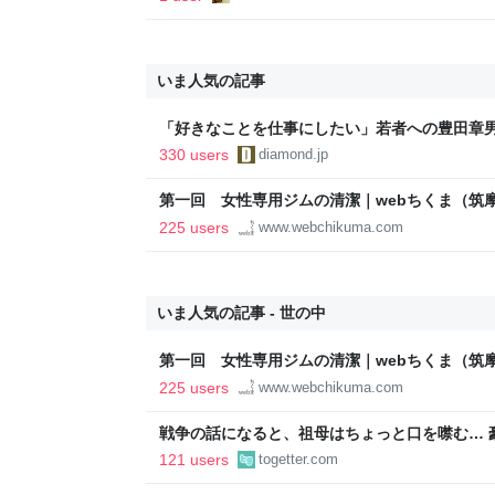
いま人気の記事
「好きなことを仕事にしたい」若者への豊田章
音も出なかった
330 users
diamond.jp
第一回 女性専用ジムの清潔｜webちくま（筑
225 users
www.webchikuma.com
いま人気の記事 - 世の中
第一回 女性専用ジムの清潔｜webちくま（筑
225 users
www.webchikuma.com
戦争の話になると、祖母はちょっと口を噤む… 
儲かった上に兄弟は近衛兵にしか徴兵されず、
121 users
togetter.com
なかった