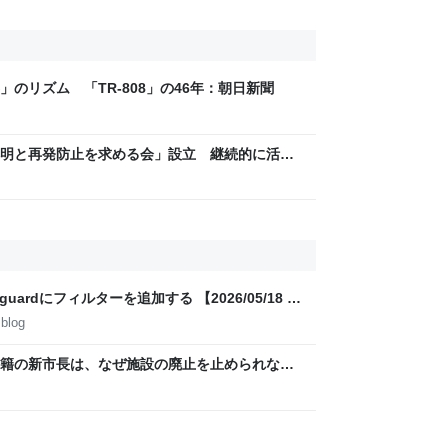
のリズム 「TR-808」の46年：朝日新聞
明と再発防止を求める会」設立 継続的に活動
/ Adguardにフィルターを追加する 【2026/05/18 更
.blog
籍の新市長は、なぜ施設の廃止を止められなか
たのに、直後に「公約違反」となったその訳は