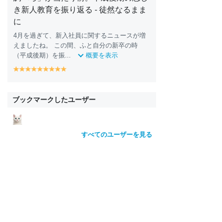
き新人教育を振り返る - 徒然なるまま
に
4月を過ぎて、新入社員に関するニュースが増
えましたね。 この間、ふと自分の新卒の時
（平成後期）を振...
概要を表示
y
y
y
y
y
y
y
y
y
e
e
e
e
e
e
e
e
e
ll
ll
ll
ll
ll
ll
ll
ll
ll
o
o
o
o
o
o
o
o
o
ブックマークしたユーザー
w
w
w
w
w
w
w
w
w
すべてのユーザーを見る