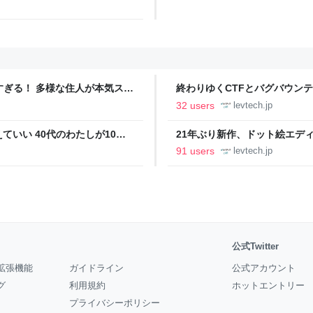
ツすぎる！ 多様な住人が本気スキ
終わりゆくCTFとバグバウン
の価値向上”戦略 東京・中央
ること【フォーカス】 - レバテ
32 users
levtech.jp
いい 40代のわたしが10年
21年ぶり新作、ドット絵エディタ
イデム
ついて作者に聞く【フォーカス】
91 users
levtech.jp
公式Twitter
拡張機能
ガイドライン
公式アカウント
グ
利用規約
ホットエントリー
プライバシーポリシー