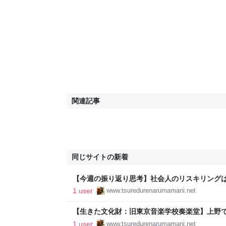
関連記事
同じサイトの新着
【今週の振り返り思考】社会人のリスキリング
係と日本の採用構造を考える - 徒然なるままに
1 user
www.tsuredurenarumamani.net
【生きた文化財：旧東京音楽学校奏楽堂】上野
を堪能できる！ - 徒然なるままに
1 user
www.tsuredurenarumamani.net