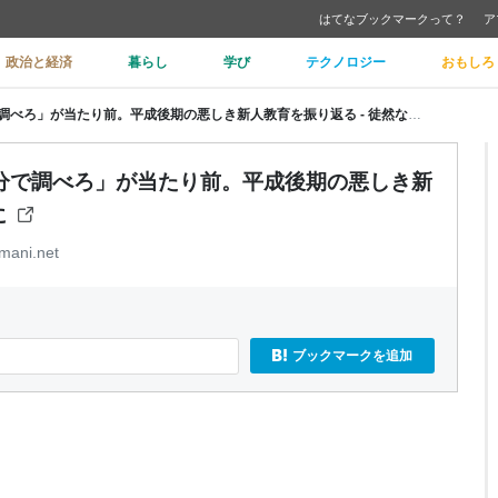
はてなブックマークって？
ア
政治と経済
暮らし
学び
テクノロジー
おもしろ
【今週の振り返り思考】「まず自分で調べろ」が当たり前。平成後期の悪しき新人教育を振り返る - 徒然なるままに
分で調べろ」が当たり前。平成後期の悪しき新
に
mani.net
ブックマークを追加