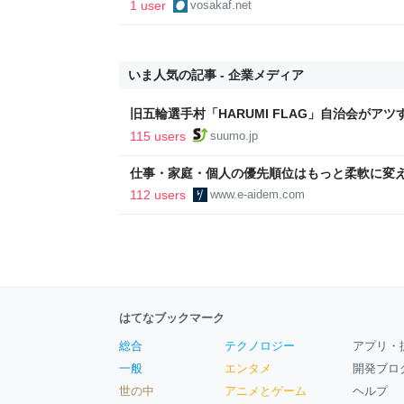
1 user
vosakaf.net
いま人気の記事 - 企業メディア
旧五輪選手村「HARUMI FLAG」自治会がア
ルで挑む、盆踊り2万人集客や交通改善など“街
115 users
suumo.jp
区
仕事・家庭・個人の優先順位はもっと柔軟に変えて
後の自分に伝えたいこと - りっすん by イーア
112 users
www.e-aidem.com
はてなブックマーク
総合
テクノロジー
アプリ・
一般
エンタメ
開発ブロ
世の中
アニメとゲーム
ヘルプ