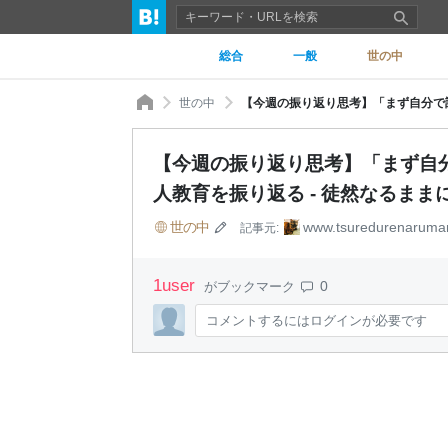
総合
一般
世の中
世の中
【今週の振り返り思考】「まず自
人教育を振り返る - 徒然なるまま
世の中
www.tsuredurenaruma
記事元:
1
user
0
がブックマーク
コメントするにはログインが必要です