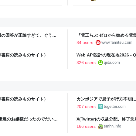
男の回答が正論すぎて、ぐうの
『電工らぶ ゼロから始める電
インと勉強。青春しながら“過去
84 users
www.famitsu.com
に学べるノベルゲーム | ゲー
摩書房の読みものサイト）
Web API設計の現在地2026 - Qi
326 users
qiita.com
摩書房の読みものサイト）
カンボジアで息子が行方不明に
人も一緒でとりあえず無事で元
207 users
togetter.com
ず、帰国も難しい状況のよう
豪農のお嬢様だったのでだいぶ
X(Twitter)の収益分配、
戦時中も白米しか食べたことが
ビ排除なるか？ - すまほん!!
166 users
smhn.info