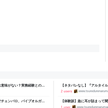
は意味がない？実務経験との関
【ネタバレなし】『アルタイル
のバディが挑む宇宙船ミステリー
2 users
www.tsuredurenarum
でチェンバロ、パイプオルガン
【体験談】急に耳が詰まって聞
徒然なるままに
1 user
www.tsuredurenaruma