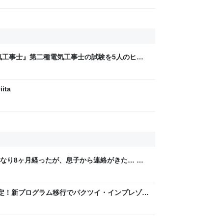
気工事士』第二種電気工事士の試験を5人のヒロ
問1000問”や“本番形式CBT模擬試験”で本格的
ム・エンタメ最新情報のファミ通.com
ita
なり8ヶ月経ったが、息子から連絡がきた… 友
気そうではあったが、居場所や会社名も言え
終了決定！新プログラム移行でパクツイ・インプレゾン