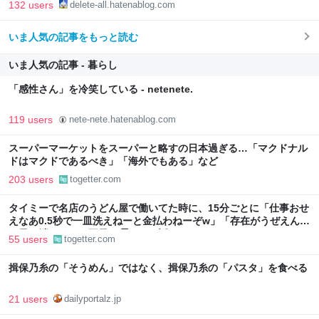
132 users
delete-all.hatenablog.com
いま人気の記事をもっと読む
いま人気の記事 - 暮らし
「感性さん」を冷笑している - netenete.
119 users
nete-nete.hatenablog.com
スーパーマーケットをスーパーと略すの日本過ぎる…「マクドナル
ドはマクドであるべき」「海外でもある」など
203 users
togetter.com
タイミーで名店のうどん屋で働いてた時に、15分ごとに「仕事おせ
えなあ0.5秒で一皿洗えねーと金払わねーぞw」「存在がうぜえんだ
よ早く消えろ」と耳元で囁かれた話
55 users
togetter.com
揖保乃糸の「そうめん」ではなく、揖保乃糸の「パスタ」を食べる
21 users
dailyportalz.jp