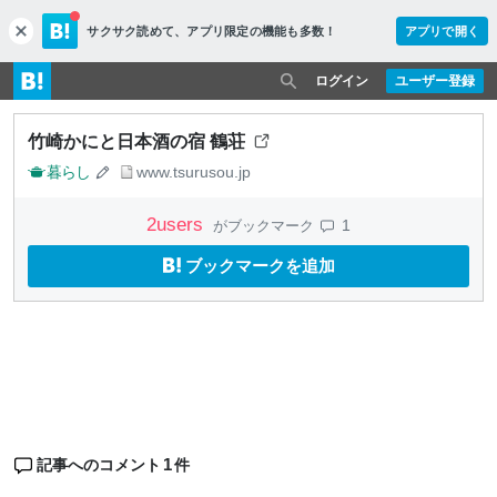
サクサク読めて、
アプリ限定の機能も多数！
アプリで開く
c
l
o
ログイン
ユーザー登録
s
e
竹崎かにと日本酒の宿 鶴荘
暮らし
www.tsurusou.jp
2
users
1
がブックマーク
ブックマークを追加
1
記事へのコメント
件