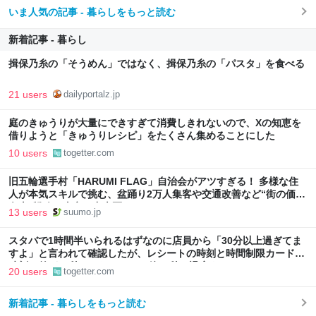
いま人気の記事 - 暮らしをもっと読む
新着記事 - 暮らし
揖保乃糸の「そうめん」ではなく、揖保乃糸の「パスタ」を食べる
21 users
dailyportalz.jp
庭のきゅうりが大量にできすぎて消費しきれないので、Xの知恵を
借りようと「きゅうりレシピ」をたくさん集めることにした
10 users
togetter.com
旧五輪選手村「HARUMI FLAG」自治会がアツすぎる！ 多様な住
人が本気スキルで挑む、盆踊り2万人集客や交通改善など“街の価値
向上”戦略 東京・中央区
13 users
suumo.jp
スタバで1時間半いられるはずなのに店員から「30分以上過ぎてま
すよ」と言われて確認したが、レシートの時刻と時間制限カードの
時刻の差が13秒しかない→その後13秒で退店することに
20 users
togetter.com
新着記事 - 暮らしをもっと読む