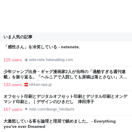
いま人気の記事
「感性さん」を冷笑している - netenete.
125 users
nete-nete.hatenablog.com
少年ジャンプ出身・ギャグ漫画家2人が当時の「過酷すぎる週刊連
載」を振り返る。「ヘルニアで入院しても原稿は落とさない」スト
イックな舞台裏 | 日刊SPA!
133 users
nikkan-spa.jp
オフセット印刷とデジタルオフセット印刷とデジタル印刷とオンデ
マンド印刷と。｜デザインのひきだし 津田淳子
157 users
note.com/design_hikidashi
大激怒している客を論理と理屈で鎮めました。 - Everything
you've ever Dreamed