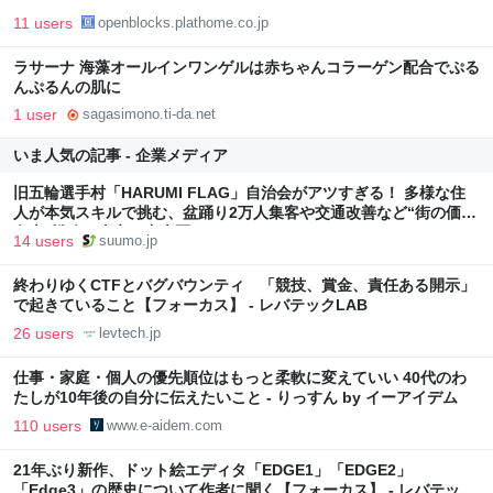
11 users
openblocks.plathome.co.jp
ラサーナ 海藻オールインワンゲルは赤ちゃんコラーゲン配合でぷる
んぷるんの肌に
1 user
sagasimono.ti-da.net
いま人気の記事 - 企業メディア
旧五輪選手村「HARUMI FLAG」自治会がアツすぎる！ 多様な住
人が本気スキルで挑む、盆踊り2万人集客や交通改善など“街の価値
向上”戦略 東京・中央区
14 users
suumo.jp
終わりゆくCTFとバグバウンティ 「競技、賞金、責任ある開示」
で起きていること【フォーカス】 - レバテックLAB
26 users
levtech.jp
仕事・家庭・個人の優先順位はもっと柔軟に変えていい 40代のわ
たしが10年後の自分に伝えたいこと - りっすん by イーアイデム
110 users
www.e-aidem.com
21年ぶり新作、ドット絵エディタ「EDGE1」「EDGE2」
「Edge3」の歴史について作者に聞く【フォーカス】 - レバテック