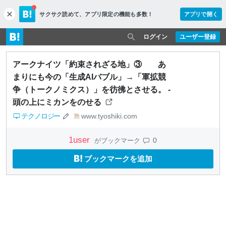
サクサク読めて、
アプリ限定の機能も多数！
アプリで開く
c
l
o
ログイン
ユーザー登録
s
e
アークナイツ「約束されざる地」③ あ
まりにも今の「生成AIバブル」→「軍拡競
争（トークノミクス）」を彷彿とさせる。 -
頭の上にミカンをのせる
テクノロジー
www.tyoshiki.com
1
user
0
がブックマーク
ブックマークを追加