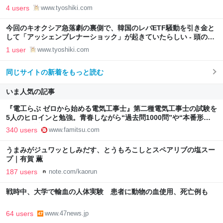
4 users
www.tyoshiki.com
今回のキオクシア急落劇の裏側で、韓国のレバETF騒動を引き金と
して「アッシェンブレナーショック」が起きていたらしい - 頭の上
にミカンをのせる
1 user
www.tyoshiki.com
同じサイトの新着をもっと読む
いま人気の記事
『電工らぶ ゼロから始める電気工事士』第二種電気工事士の試験を
5人のヒロインと勉強。青春しながら“過去問1000問”や“本番形式
CBT模擬試験”で本格的に学べるノベルゲーム | ゲーム・エンタメ
340 users
www.famitsu.com
最新情報のファミ通.com
うまみがジュワッとしみだす、とうもろこしとスペアリブの塩スー
プ｜有賀 薫
187 users
note.com/kaorun
戦時中、大学で輸血の人体実験 患者に動物の血使用、死亡例も
64 users
www.47news.jp