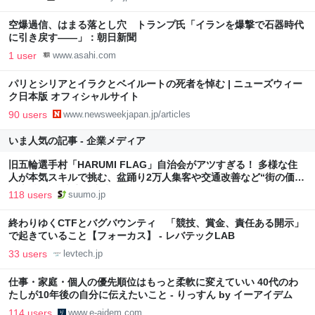
空爆過信、はまる落とし穴 トランプ氏「イランを爆撃で石器時代
に引き戻す――」：朝日新聞
1 user
www.asahi.com
パリとシリアとイラクとベイルートの死者を悼む | ニューズウィー
ク日本版 オフィシャルサイト
90 users
www.newsweekjapan.jp/articles
いま人気の記事 - 企業メディア
旧五輪選手村「HARUMI FLAG」自治会がアツすぎる！ 多様な住
人が本気スキルで挑む、盆踊り2万人集客や交通改善など“街の価値
向上”戦略 東京・中央区
118 users
suumo.jp
終わりゆくCTFとバグバウンティ 「競技、賞金、責任ある開示」
で起きていること【フォーカス】 - レバテックLAB
33 users
levtech.jp
仕事・家庭・個人の優先順位はもっと柔軟に変えていい 40代のわ
たしが10年後の自分に伝えたいこと - りっすん by イーアイデム
114 users
www.e-aidem.com