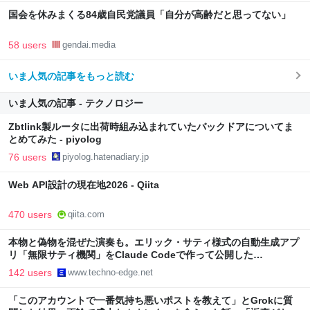
国会を休みまくる84歳自民党議員「自分が高齢だと思ってない」
58 users
gendai.media
いま人気の記事をもっと読む
いま人気の記事 - テクノロジー
Zbtlink製ルータに出荷時組み込まれていたバックドアについてま
とめてみた - piyolog
76 users
piyolog.hatenadiary.jp
Web API設計の現在地2026 - Qiita
470 users
qiita.com
本物と偽物を混ぜた演奏も。エリック・サティ様式の自動生成アプ
リ「無限サティ機関」をClaude Codeで作って公開した
（CloseBox） | テクノエッジ TechnoEdge
142 users
www.techno-edge.net
「このアカウントで一番気持ち悪いポストを教えて」とGrokに質