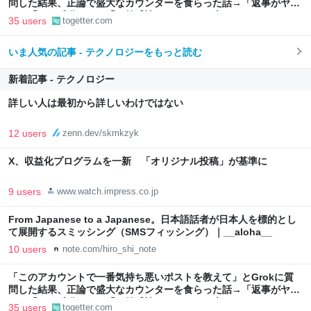
問した結果、正論で盛大なカウンターを食らった話→「返事がヤバ
い」「AIの反乱か？」「お前感情あるだろ」の声も
35 users
togetter.com
いま人気の記事 - テクノロジーをもっと読む
新着記事 - テクノロジー
詳しい人は最初から詳しいわけではない
12 users
zenn.dev/skmkzyk
X、収益化プログラムを一新 「オリジナル投稿」が基準に
9 users
www.watch.impress.co.jp
From Japanese to a Japanese。日本語話者が日本人を標的とし
て展開するスミッシング（SMSフィッシング）｜__aloha__
10 users
note.com/hiro_shi_note
「このアカウントで一番気持ち悪いポストを教えて」とGrokに質
問した結果、正論で盛大なカウンターを食らった話→「返事がヤバ
い」「AIの反乱か？」「お前感情あるだろ」の声も
35 users
togetter.com