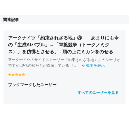
関連記事
アークナイツ「約束されざる地」③ あまりにも今
の「生成AIバブル」→「軍拡競争（トークノミク
ス）」を彷彿とさせる。 - 頭の上にミカンをのせる
アークナイツのサイドストーリー「約束されざる地）」のシナリオ
ですが 現代の私たちが直面している 「...
概要を表示
y
y
y
y
y
e
e
e
e
e
ブックマークしたユーザー
ll
ll
ll
ll
ll
o
o
o
o
o
すべてのユーザーを見る
w
w
w
w
w