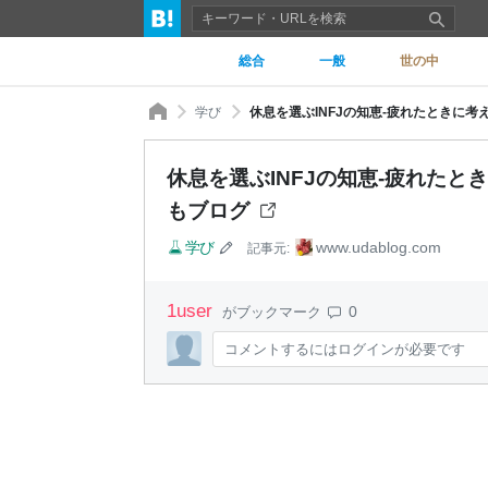
総合
一般
世の中
学び
休息を選ぶINFJの知恵-疲れたときに考
休息を選ぶINFJの知恵-疲れたと
もブログ
学び
www.udablog.com
記事元:
1
user
0
がブックマーク
コメントするにはログインが必要です