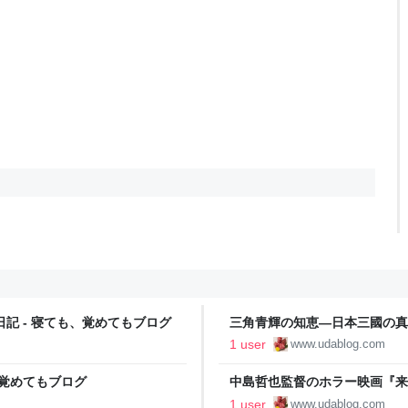
記 - 寝ても、覚めてもブログ
三角青輝の知恵―日本三國の真の
1 user
www.udablog.com
、覚めてもブログ
中島哲也監督のホラー映画『来る
も、覚めてもブログ
1 user
www.udablog.com