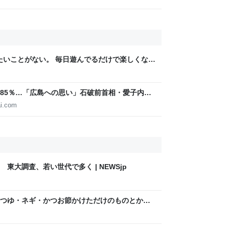
りたいことがない。 毎日遊んでるだけで楽しくな
85％…「広島への思い」石破前首相・愛子内親
IGITAL
i.com
東大調査、若い世代で多く | NEWSjp
つゆ・ネギ・かつお節かけただけのものとか
提供することに喜びを感じる…こういう簡単レ