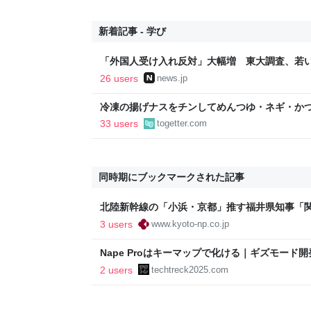
新着記事 - 学び
「外国人受け入れ反対」大幅増 東大調査、若い世代
26 users
news.jp
冷凍の揚げナスをチンしてめんつゆ・ネギ・か
「何の手間もかけない一品」を提供することに
33 users
togetter.com
シピもっと知りたい
同時期にブックマークされた記事
北陸新幹線の「小浜・京都」推す福井県知事「
せ発言？京都府知事の反応は｜京都新聞デジタ
3 users
www.kyoto-np.co.jp
ト
Nape Proはキーマップで化ける｜ギズモー
してみた | TeckTreck
2 users
techtreck2025.com