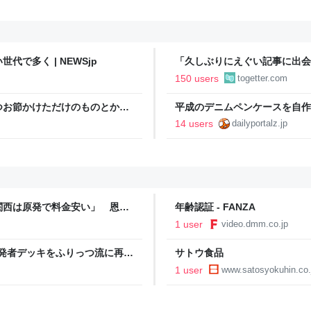
で多く | NEWSjp
「久しぶりにえぐい記事に出会
されて学ぶ人」の開きがとても
150 users
togetter.com
つお節かけただけのものとか
平成のデニムペンケースを自作
喜びを感じる…こういう簡単レ
大人版をつくろう
14 users
dailyportalz.jp
関西は原発で料金安い」 恩着
年齢認証 - FANZA
ル 京都・滋賀のニュースサイ
1 user
video.dmm.co.jp
ド開発者デッキをふりっつ流に再現
サトウ食品
1 user
www.satosyokuhin.co.