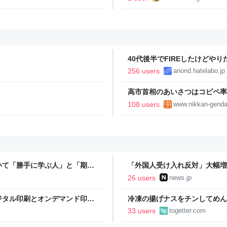
40代後半でFIREしたけどや
い..
256 users
anond.hatelabo.jp
高市首相のあいさつはコピペ率
王とは絶望的格差｜日刊ゲンダイD
108 users
www.nikkan-genda
いて「勝手に学ぶ人」と「期待
「外国人受け入れ反対」大幅増 
意見に共感が集まる
26 users
news.jp
ジタル印刷とオンデマンド印刷
冷凍の揚げナスをチンしてめん
「何の手間もかけない一品」を
33 users
togetter.com
シピもっと知りたい