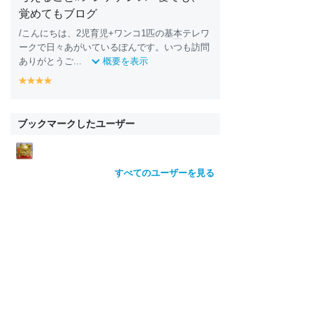
覚めてもブログ
/こんにちは、2児
育児
+ワンコ1匹の基
本
テレワ
ークで日々あがいているぽんです。いつも訪問
ありがとうご...
概要を表示
y
y
y
y
e
e
e
e
ll
ll
ll
ll
o
o
o
o
ブックマークしたユーザー
w
w
w
w
すべてのユーザーを見る