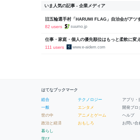
いま人気の記事 - 企業メディア
旧五輪選手村「HARUMI FLAG」自治会がア
ルで挑む、盆踊り2万人集客や交通改善など“街
82 users
suumo.jp
区
仕事・家庭・個人の優先順位はもっと柔軟に変えて
後の自分に伝えたいこと - りっすん by イーア
111 users
www.e-aidem.com
はてなブックマーク
総合
テクノロジー
アプリ・
一般
エンタメ
開発ブロ
世の中
アニメとゲーム
ヘルプ
政治と経済
おもしろ
お問い合
暮らし
学び