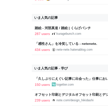
いま人気の記事
踏絵 - 河部真道 / 踏絵 | くらげバンチ
287 users
kuragebunch.com
「感性さん」を冷笑している - netenete.
434 users
nete-nete.hatenablog.com
いま人気の記事 - 学び
「久しぶりにえぐい記事に出会った」仕事にお
されて学ぶ人」の開きがとても大きい、という
150 users
togetter.com
オフセット印刷とデジタルオフセット印刷とデ
と。｜デザインのひきだし 津田淳子
239 users
note.com/design_hikidashi