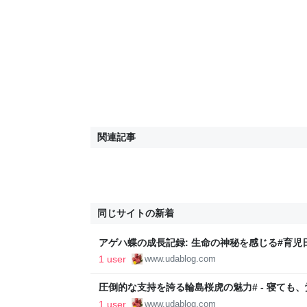
関連記事
同じサイトの新着
アゲハ蝶の成長記録: 生命の神秘を感じる#育児日
1 user
www.udablog.com
圧倒的な支持を誇る輪島桜虎の魅力# - 寝ても
1 user
www.udablog.com