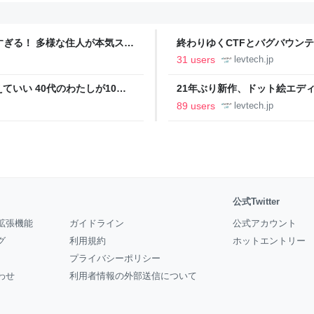
ツすぎる！ 多様な住人が本気スキ
終わりゆくCTFとバグバウン
の価値向上”戦略 東京・中央
ること【フォーカス】 - レバテ
31 users
levtech.jp
いい 40代のわたしが10年
21年ぶり新作、ドット絵エディタ
イデム
ついて作者に聞く【フォーカス】
89 users
levtech.jp
公式Twitter
拡張機能
ガイドライン
公式アカウント
グ
利用規約
ホットエントリー
プライバシーポリシー
わせ
利用者情報の外部送信について