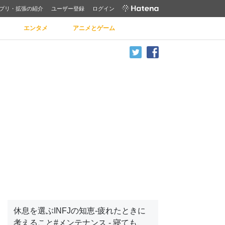
プリ・拡張の紹介
ユーザー登録
ログイン
エンタメ
アニメとゲーム
休息を選ぶINFJの知恵-疲れたときに
考えること#メンテナンス - 寝ても、