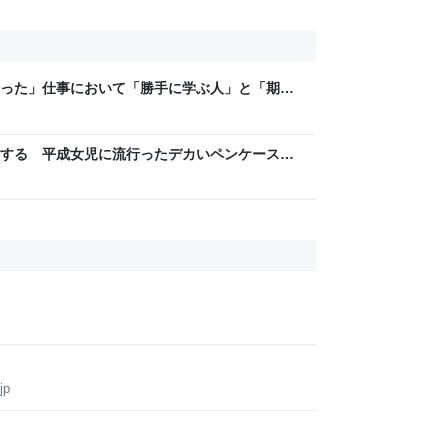
った」仕事において「勝手に学ぶ人」と「期待
大きい、という意見に共感が集まる
する 平成女児に流行ったデカいペンケースの
jp