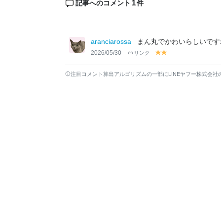
1
記事へのコメント
件
aranciarossa
まん丸でかわいらしいですね
2026/05/30
リンク
y
y
el
el
lo
lo
注目コメント算出アルゴリズムの一部にLINEヤフー株式会社
w
w