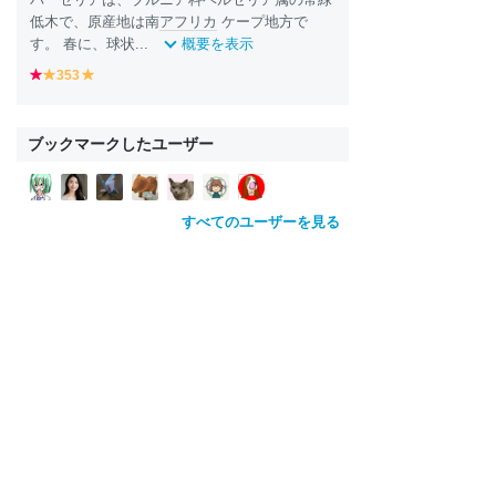
低木で、原産地は南
アフリカ
ケープ地方で
す。 春に、球状...
概要を表示
r
353
y
y
e
e
e
d
ll
ll
o
o
ブックマークしたユーザー
w
w
すべてのユーザーを見る