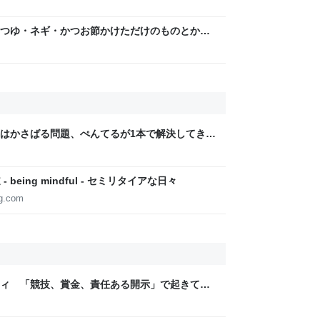
つゆ・ネギ・かつお節かけただけのものとか
提供することに喜びを感じる…こういう簡単レ
はかさばる問題、ぺんてるが1本で解決してきた
being mindful - セミリタイアな日々
og.com
ティ 「競技、賞金、責任ある開示」で起きてい
ックLAB