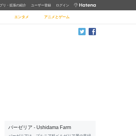
プリ・拡張の紹介
ユーザー登録
ログイン
エンタメ
アニメとゲーム
バーゼリア - Ushidama Farm
バーゼリアは、ブルニア科ベルゼリア属の常緑