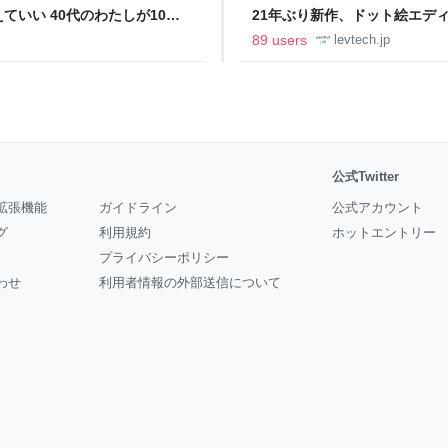
いい 40代のわたしが10年
21年ぶり新作、ドット絵エディタ
イデム
ついて作者に聞く【フォーカス】
89 users
levtech.jp
公式Twitter
拡張機能
ガイドライン
公式アカウント
グ
利用規約
ホットエントリー
プライバシーポリシー
わせ
利用者情報の外部送信について