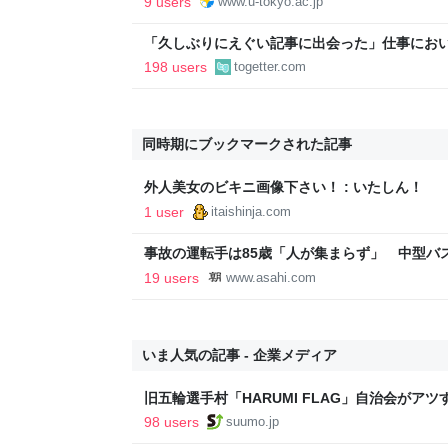
9 users
www.u-tokyo.ac.jp
「久しぶりにえぐい記事に出会った」仕事にお
されて学ぶ人」の開きがとても大きい、という
198 users
togetter.com
同時期にブックマークされた記事
外人美女のビキニ画像下さい！ : いたしん！
1 user
itaishinja.com
事故の運転手は85歳「人が集まらず」 中型バ
聞
19 users
www.asahi.com
いま人気の記事 - 企業メディア
旧五輪選手村「HARUMI FLAG」自治会がア
ルで挑む、盆踊り2万人集客や交通改善など“街
98 users
suumo.jp
区