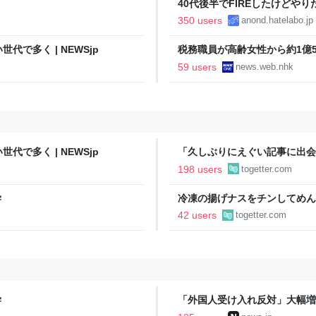
40代後半でFIREしたけどや
い..
350 users
anond.hatelabo.jp
で多く | NEWSjp
税務職員が高齢女性から約1億50
ス
59 users
news.web.nhk
で多く | NEWSjp
「久しぶりにえぐい記事に出会
されて学ぶ人」の開きがとても
198 users
togetter.com
学
冷凍の揚げナスをチンしてめん
「何の手間もかけない一品」を
42 users
togetter.com
シピもっと知りたい
学
「外国人受け入れ反対」大幅増 