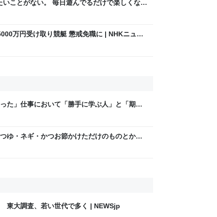
りたいことがない。 毎日遊んでるだけで楽しくな
00万円受け取り競艇 懲戒免職に | NHKニュー
った」仕事において「勝手に学ぶ人」と「期待
大きい、という意見に共感が集まる
つゆ・ネギ・かつお節かけただけのものとか
提供することに喜びを感じる…こういう簡単レ
東大調査、若い世代で多く | NEWSjp