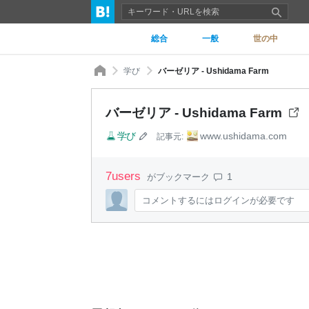
総合
一般
世の中
学び
バーゼリア - Ushidama Farm
バーゼリア - Ushidama Farm
学び
www.ushidama.com
記事元:
7
users
1
がブックマーク
コメントするにはログインが必要です