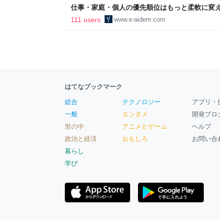
仕事・家庭・個人の優先順位はもっと柔軟に変えて
後の自分に伝えたいこと - りっすん by イーア
111 users
www.e-aidem.com
はてなブックマーク
総合
テクノロジー
アプリ・
一般
エンタメ
開発ブロ
世の中
アニメとゲーム
ヘルプ
政治と経済
おもしろ
お問い合
暮らし
学び