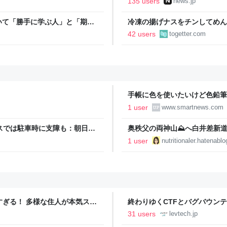
135 users
news.jp
いて「勝手に学ぶ人」と「期待
冷凍の揚げナスをチンしてめん
意見に共感が集まる
「何の手間もかけない一品」を
42 users
togetter.com
シピもっと知りたい
手帳に色を使いたいけど色鉛筆
(UPDATE)
1 user
www.smartnews.com
スでは駐車時に支障も：朝日新
奥秩父の両神山⛰️へ白井差新道 - 
1 user
nutritionaler.hatenabl
ツすぎる！ 多様な住人が本気スキ
終わりゆくCTFとバグバウン
の価値向上”戦略 東京・中央
ること【フォーカス】 - レバテ
31 users
levtech.jp