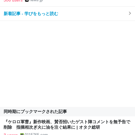
306 users
新着記事 - 学びをもっと読む
同時期にブックマークされた記事
『ケロロ軍曹』新作映画、賛否招いたゲスト陣コメントを無予告で
削除 指摘相次ぎ火に油を注ぐ結果に | オタク総研
0115765.com