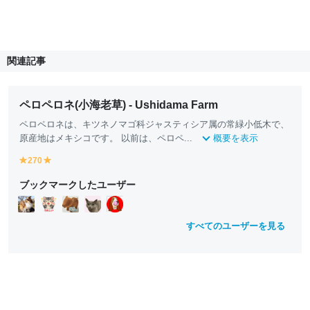
関連記事
ペロペロネ(小海老草) - Ushidama Farm
ペロペロネは、キツネノマゴ科ジャスティシア属の常緑小低木で、
原産地はメキシコです。 以前は、ペロペ...
概要を表示
270
y
y
e
e
ブックマークしたユーザー
ll
ll
o
o
w
w
すべてのユーザーを見る