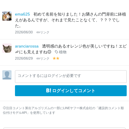
ema625
初めて名前を知りました！お隣さんの門扉前に鉢植
えがあるんですが、それまで見たことなくて、？？？でし
た。
2026/06/30
リンク
aranciarossa
透明感のあるオレンジ色が美しいですね！エビ
🦐にも見えますね😊
植物
2026/06/29
リンク
y
y
el
el
lo
lo
コメントするにはログインが必要です
w
w
ログインしてコメント
注目コメント算出アルゴリズムの一部にLINEヤフー株式会社の「建設的コメント順
位付けモデルAPI」を使用しています