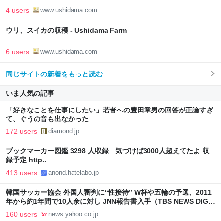
4 users
www.ushidama.com
ウリ、スイカの収穫 - Ushidama Farm
6 users
www.ushidama.com
同じサイトの新着をもっと読む
いま人気の記事
「好きなことを仕事にしたい」若者への豊田章男の回答が正論すぎ
て、ぐうの音も出なかった
172 users
diamond.jp
ブックマーカー図鑑 3298 人収録 気づけば3000人超えてたよ 収
録予定 http..
413 users
anond.hatelabo.jp
韓国サッカー協会 外国人審判に“性接待” W杯や五輪の予選、2011
年から約1年間で10人余に対し JNN報告書入手（TBS NEWS DIG
Powered by JNN） - Yahoo!ニュース
160 users
news.yahoo.co.jp