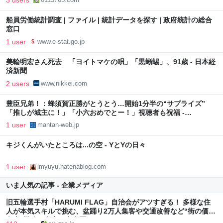
3 users
船員労働統計調査 | ファイル | 統計データを探す | 政府統計の総合
窓口
1 user
www.e-stat.go.jp
美輪明宏さん死去 「ヨイトマケの唄」「黒蜥蜴」、91歳 - 日本経
済新聞
2 users
www.nikkei.com
豊臣兄弟！：蜂須賀正勝がとうとう…開始1分半の“サプライズ”
「推しが城主に！」「小六おめでとー！」視聴者も祝福 -
MANTANWEB（まんたんウェブ）
1 user
mantan-web.jp
キジくんがいたところは...の空 - YとYの日々
1 user
imyuyu.hatenablog.com
いま人気の記事 - 企業メディア
旧五輪選手村「HARUMI FLAG」自治会がアツすぎる！ 多様な住
人が本気スキルで挑む、盆踊り2万人集客や交通改善など“街の価値
向上”戦略 東京・中央区