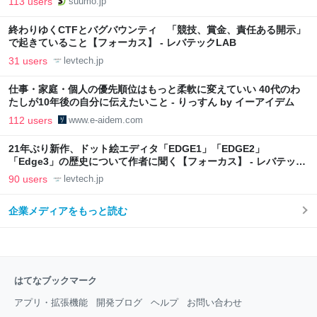
113 users
suumo.jp
終わりゆくCTFとバグバウンティ 「競技、賞金、責任ある開示」
で起きていること【フォーカス】 - レバテックLAB
31 users
levtech.jp
仕事・家庭・個人の優先順位はもっと柔軟に変えていい 40代のわ
たしが10年後の自分に伝えたいこと - りっすん by イーアイデム
112 users
www.e-aidem.com
21年ぶり新作、ドット絵エディタ「EDGE1」「EDGE2」
「Edge3」の歴史について作者に聞く【フォーカス】 - レバテック
LAB
90 users
levtech.jp
企業メディアをもっと読む
はてなブックマーク
アプリ・拡張機能
開発ブログ
ヘルプ
お問い合わせ