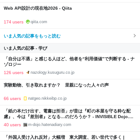
Web API設計の現在地2026 - Qiita
174 users
qiita.com
いま人気の記事をもっと読む
いま人気の記事 - 学び
「自分は不遇」と感じる人ほど、他者を“利用価値”で判断する - ナ
ゾロジー
126 users
nazology.kusuguru.co.jp
実験動物、引き取れますか？ 里親になった人々の声
66 users
natgeo.nikkeibp.co.jp
「紙の本だけ出す、電書は拒否」が昔は『町の本屋を守る粋な配
慮』、今は『差別者』となる…のだろうか？ - INVISIBLE Dojo.
ーQUIET & COLORFUL PLACE-
40 users
m-dojo.hatenadiary.com
「外国人受け入れ反対」大幅増 東大調査、若い世代で多く |