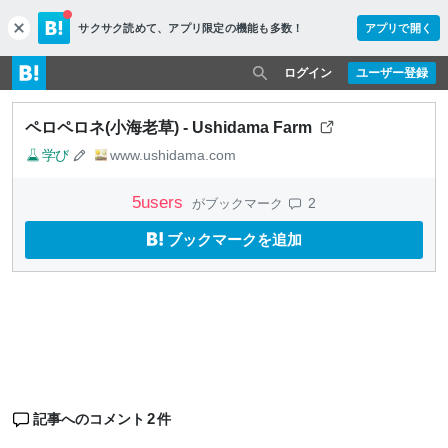
サクサク読めて、
アプリ限定の機能も多数！
アプリで開く
c
l
o
ログイン
ユーザー登録
s
e
ペロペロネ(小海老草) - Ushidama Farm
学び
www.ushidama.com
5
users
2
がブックマーク
ブックマークを追加
2
記事へのコメント
件