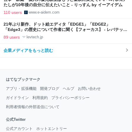
たしが10年後の自分に伝えたいこと - りっすん by イーアイデム
110 users
www.e-aidem.com
21年ぶり新作、ドット絵エディタ「EDGE1」「EDGE2」
「Edge3」の歴史について作者に聞く【フォーカス】 - レバテック
LAB
89 users
levtech.jp
企業メディアをもっと読む
はてなブックマーク
アプリ・拡張機能
開発ブログ
ヘルプ
お問い合わせ
ガイドライン
利用規約
プライバシーポリシー
利用者情報の外部送信について
公式Twitter
公式アカウント
ホットエントリー