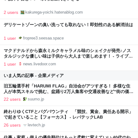
2 users
kakurega-yoichi.hatenablog.com
デリケートゾーンの臭い洗っても取れない！即効性のある解消法は
1 user
fropree3.seesaa.space
マクドナルドから森永ミルクキャラメル味のシェイクが発売♪ノス
タルジックな優しい味は子供から大人まで楽しめます！ - ライブド
アニュース
1 user
news.livedoor.com
いま人気の記事 - 企業メディア
旧五輪選手村「HARUMI FLAG」自治会がアツすぎる！ 多様な住
人が本気スキルで挑む、盆踊り2万人集客や交通改善など“街の価値
向上”戦略 東京・中央区
22 users
suumo.jp
終わりゆくCTFとバグバウンティ 「競技、賞金、責任ある開示」
で起きていること【フォーカス】 - レバテックLAB
26 users
levtech.jp
仕事・家庭・個人の優先順位はもっと柔軟に変えていい 40代のわ