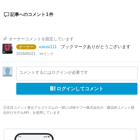
1
記事へのコメント
件
オーナーコメントを固定しています
usiusi111
ブックマークありがとうございます
オーナー
2026/05/21
リンク
コメントするにはログインが必要です
ログインしてコメント
注目コメント算出アルゴリズムの一部にLINEヤフー株式会社の「建設的コメント順
位付けモデルAPI」を使用しています