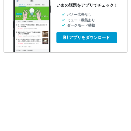
いまの話題をアプリでチェック！
バナー広告なし
ミュート機能あり
ダークモード搭載
アプリをダウンロード