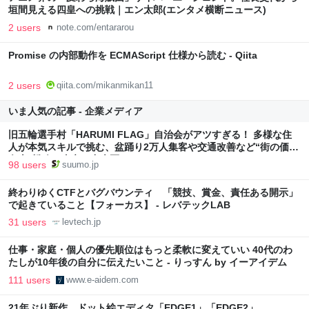
垣間見える四皇への挑戦｜エン太郎(エンタメ横断ニュース)
2 users
note.com/entararou
Promise の内部動作を ECMAScript 仕様から読む - Qiita
2 users
qiita.com/mikanmikan11
いま人気の記事 - 企業メディア
旧五輪選手村「HARUMI FLAG」自治会がアツすぎる！ 多様な住
人が本気スキルで挑む、盆踊り2万人集客や交通改善など“街の価値
向上”戦略 東京・中央区
98 users
suumo.jp
終わりゆくCTFとバグバウンティ 「競技、賞金、責任ある開示」
で起きていること【フォーカス】 - レバテックLAB
31 users
levtech.jp
仕事・家庭・個人の優先順位はもっと柔軟に変えていい 40代のわ
たしが10年後の自分に伝えたいこと - りっすん by イーアイデム
111 users
www.e-aidem.com
21年ぶり新作、ドット絵エディタ「EDGE1」「EDGE2」