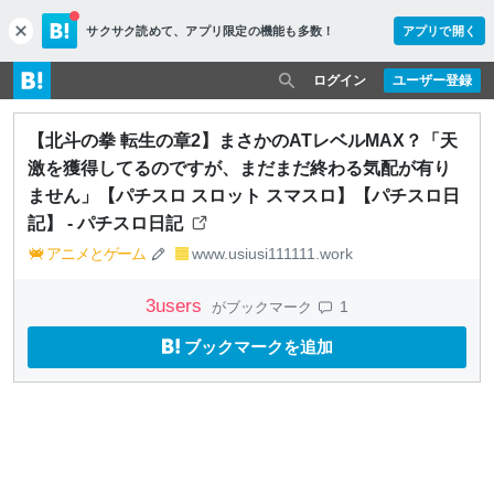
サクサク読めて、
アプリ限定の機能も多数！
アプリで開く
c
l
o
ログイン
ユーザー登録
s
e
【北斗の拳 転生の章2】まさかのATレベルMAX？「天
激を獲得してるのですが、まだまだ終わる気配が有り
ません」【パチスロ スロット スマスロ】【パチスロ日
記】 - パチスロ日記
アニメとゲーム
www.usiusi111111.work
3
users
1
がブックマーク
ブックマークを追加