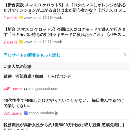
【新台実践 スマスロ ケロット5】スゴロクのマスにオレンジがある
だけでテンションが上がる自分はまだ初心者かな？【パチスロ スロ
ット スマスロ】【パチスロ日記】 - パチスロ日記
2 users
www.usiusi111111.work
【新台 スマスロ ケロット5】今回はスゴロクモードで遊んで行きま
す「ラキ★バレ待ちの虹河ラキモードに疲れたらこれ」【パチスロ
スロット スマスロ】【パチスロ日記】 - パチスロ日記
2 users
www.usiusi111111.work
同じサイトの新着をもっと読む
いま人気の記事
踏絵 - 河部真道 / 踏絵 | くらげバンチ
445 users
kuragebunch.com
40代後半でFIREしたけどやりたいことがない。 毎日遊んでるだけ
で楽しくない..
355 users
anond.hatelabo.jp
税務職員が高齢女性から約1億5000万円受け取り競艇 懲戒免職に |