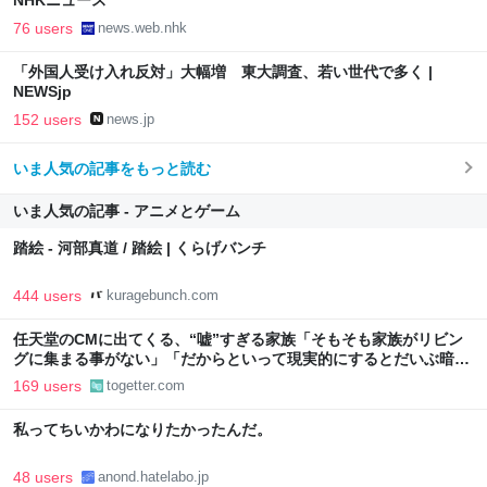
NHKニュース
76 users
news.web.nhk
「外国人受け入れ反対」大幅増 東大調査、若い世代で多く |
NEWSjp
152 users
news.jp
いま人気の記事をもっと読む
いま人気の記事 - アニメとゲーム
踏絵 - 河部真道 / 踏絵 | くらげバンチ
444 users
kuragebunch.com
任天堂のCMに出てくる、“嘘”すぎる家族「そもそも家族がリビン
グに集まる事がない」「だからといって現実的にするとだいぶ暗い
CMになっちゃいそう」
169 users
togetter.com
私ってちいかわになりたかったんだ。
48 users
anond.hatelabo.jp