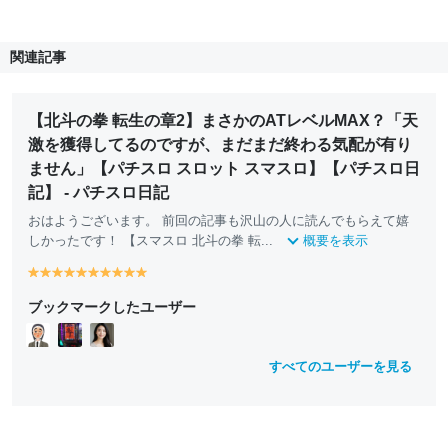
関連記事
【北斗の拳 転生の章2】まさかのATレベルMAX？「天
激を獲得してるのですが、まだまだ終わる気配が有り
ません」【パチスロ スロット スマスロ】【パチスロ日
記】 - パチスロ日記
おはようございます。 前回の記事も沢山の人に読んでもらえて嬉
しかったです！ 【スマスロ 北斗の拳 転...
概要を表示
y
y
y
y
y
y
y
y
y
y
e
e
e
e
e
e
e
e
e
e
ブックマークしたユーザー
ll
ll
ll
ll
ll
ll
ll
ll
ll
ll
o
o
o
o
o
o
o
o
o
o
w
w
w
w
w
w
w
w
w
w
すべてのユーザーを見る