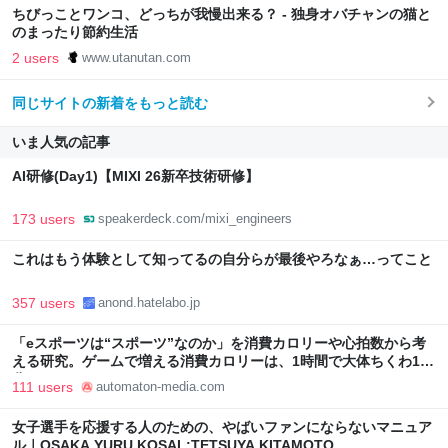
ちびっことワンコ、どっちが我慢出来る？ - 独身オバチャンの猫と
のまったり節約生活
2 users
www.utanutan.com
同じサイトの新着をもっと読む
いま人気の記事
AI研修(Day1)【MIXI 26新卒技術研修】
173 users
speakerdeck.com/mixi_engineers
これはもう体験として知ってるの自分らが最後やろなぁ…ってこと
357 users
anond.hatelabo.jp
「eスポーツは“スポーツ”なのか」を消費カロリーや心拍数から考
える研究。ゲームで増える消費カロリーは、1時間で大体ちくわ1本
分 - AUTOMATON
111 users
automaton-media.com
女子選手を応援する人のための、やばいファンにならないマニュア
ル｜OSAKA YURU KOSAL:TETSUYA KITAMOTO