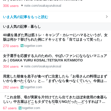
306 users
note.com/osakayurukosal
いま人気の記事をもっと読む
いま人気の記事 - 暮らし
40歳を過ぎた男は筋トレ・キャンプ・カレーにハマるというが、女
版は何か？挙げられた例にドキッとする「当てはまって笑った」
270 users
togetter.com
女子選手を応援する人のための、やばいファンにならないマニュア
ル｜OSAKA YURU KOSAL:TETSUYA KITAMOTO
304 users
note.com/osakayurukosal
用意した朝食を息子が食べずに注意したら「お母さんの料理はまず
いから食べたくない」と…「まずいなら食べなくていい。今後は自
分で食事を用意しなさい。お金は渡す」と言った話が議論に
282 users
togetter.com
「これ全部、母が実家を片付けてたら出てきたほぼ未使用の食器ら
しい」中古屋はどこもタダでも引取りNGだった…どうすれば？→
どうやら歴史的背景がありそう「ジモティーを利用しては？」
67 users
togetter.com