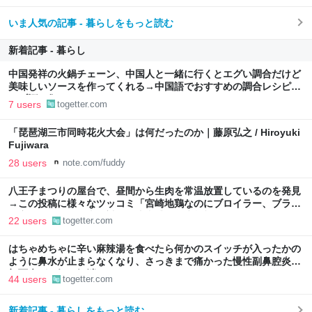
いま人気の記事 - 暮らしをもっと読む
新着記事 - 暮らし
中国発祥の火鍋チェーン、中国人と一緒に行くとエグい調合だけど
美味しいソースを作ってくれる→中国語でおすすめの調合レシピが
リプ欄に集まる
7 users
togetter.com
「琵琶湖三市同時花火大会」は何だったのか｜藤原弘之 / Hiroyuki
Fujiwara
28 users
note.com/fuddy
八王子まつりの屋台で、昼間から生肉を常温放置しているのを発見
→この投稿に様々なツッコミ「宮崎地鶏なのにブロイラー、ブラジ
ル産では？」「写真に対して違和感」衛生状態も気になる
22 users
togetter.com
はちゃめちゃに辛い麻辣湯を食べたら何かのスイッチが入ったかの
ように鼻水が止まらなくなり、さっきまで痛かった慢性副鼻腔炎の
顔面痛が一気に解消した
44 users
togetter.com
新着記事 - 暮らしをもっと読む