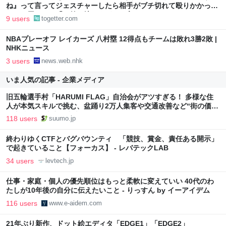
ね』って言ってジェスチャーしたら相手がブチ切れて殴りかかって
きて、周りから「お前も煽りすぎ」と言われた
9 users
togetter.com
NBAプレーオフ レイカーズ 八村塁 12得点もチームは敗れ3勝2敗 |
NHKニュース
3 users
news.web.nhk
いま人気の記事 - 企業メディア
旧五輪選手村「HARUMI FLAG」自治会がアツすぎる！ 多様な住
人が本気スキルで挑む、盆踊り2万人集客や交通改善など“街の価値
向上”戦略 東京・中央区
118 users
suumo.jp
終わりゆくCTFとバグバウンティ 「競技、賞金、責任ある開示」
で起きていること【フォーカス】 - レバテックLAB
34 users
levtech.jp
仕事・家庭・個人の優先順位はもっと柔軟に変えていい 40代のわ
たしが10年後の自分に伝えたいこと - りっすん by イーアイデム
116 users
www.e-aidem.com
21年ぶり新作、ドット絵エディタ「EDGE1」「EDGE2」