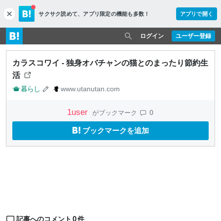
サクサク読めて、
アプリ限定の機能も多数！
アプリで開く
c
l
o
ログイン
ユーザー登録
s
e
カラスコワイ - 独身オバチャンの猫とのまったり節約生
活
暮らし
www.utanutan.com
1
user
0
がブックマーク
ブックマークを追加
0
記事へのコメント
件