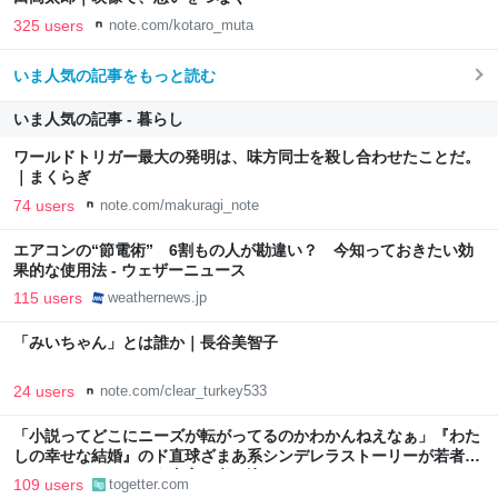
325 users
note.com/kotaro_muta
いま人気の記事をもっと読む
いま人気の記事 - 暮らし
ワールドトリガー最大の発明は、味方同士を殺し合わせたことだ。
｜まくらぎ
74 users
note.com/makuragi_note
エアコンの“節電術” 6割もの人が勘違い？ 今知っておきたい効
果的な使用法 - ウェザーニュース
115 users
weathernews.jp
「みいちゃん」とは誰か｜長谷美智子
24 users
note.com/clear_turkey533
「小説ってどこにニーズが転がってるのかわかんねえなぁ」『わた
しの幸せな結婚』のド直球ざまあ系シンデレラストーリーが若者に
ヒットしているという事実に考え込む
109 users
togetter.com