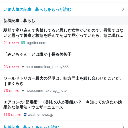
いま人気の記事 - 暮らしをもっと読む
新着記事 - 暮らし
駅前で座り込んで失禁してると思しき女性がいたので、尋常ではな
いと思って警察と救急を呼んでそばで見守っていたら、急に現れた
女性に「あなた何してるんですか！？」とスマホをはたき落とされ
21 users
togetter.com
た話
「みいちゃん」とは誰か｜長谷美智子
26 users
note.com/clear_turkey533
ワールドトリガー最大の発明は、味方同士を殺し合わせたことだ。
｜まくらぎ
76 users
note.com/makuragi_note
エアコンの“節電術” 6割もの人が勘違い？ 今知っておきたい効
果的な使用法 - ウェザーニュース
116 users
weathernews.jp
新着記事 - 暮らしをもっと読む