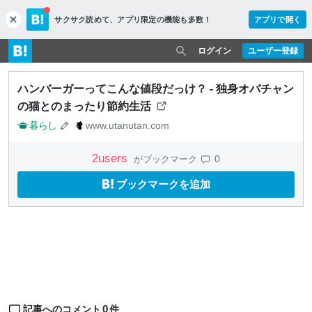
サクサク読めて、
アプリ限定の機能も多数！
アプリで開く
c
l
o
ログイン
ユーザー登録
s
e
ハンバーガーってこんな値段だっけ？ - 独身オバチャン
の猫とのまったり節約生活
暮らし
www.utanutan.com
2
users
0
がブックマーク
ブックマークを追加
0
記事へのコメント
件