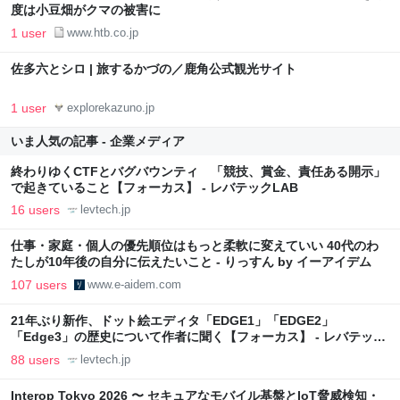
度は小豆畑がクマの被害に
1 user
www.htb.co.jp
佐多六とシロ | 旅するかづの／鹿角公式観光サイト
1 user
explorekazuno.jp
いま人気の記事 - 企業メディア
終わりゆくCTFとバグバウンティ 「競技、賞金、責任ある開示」
で起きていること【フォーカス】 - レバテックLAB
16 users
levtech.jp
仕事・家庭・個人の優先順位はもっと柔軟に変えていい 40代のわ
たしが10年後の自分に伝えたいこと - りっすん by イーアイデム
107 users
www.e-aidem.com
21年ぶり新作、ドット絵エディタ「EDGE1」「EDGE2」
「Edge3」の歴史について作者に聞く【フォーカス】 - レバテック
LAB
88 users
levtech.jp
Interop Tokyo 2026 〜 セキュアなモバイル基盤とIoT脅威検知・