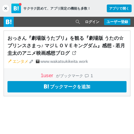
サクサク読めて、
アプリ限定の機能も多数！
アプリで開く
c
l
o
ログイン
ユーザー登録
s
e
おっさん『劇場版うたプリ』を観る『劇場版 うたの☆
プリンスさまっ♪ マジＬＯＶＥキングダム』感想 - 若月
圭太のアニメ映画感想ブログ
エンタメ
www.wakatsukikeita.work
1
user
1
がブックマーク
ブックマークを追加