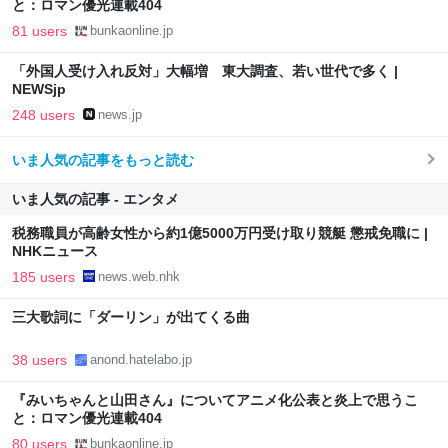
と：ロマン優光連載404
81 users
bunkaonline.jp
「外国人受け入れ反対」大幅増 東大調査、若い世代で多く |
NEWSjp
248 users
news.jp
いま人気の記事をもっと読む
いま人気の記事 - エンタメ
税務職員が高齢女性から約1億5000万円受け取り競艇 懲戒免職に |
NHKニュース
185 users
news.web.nhk
三大歌詞に「ダーリン」が出てくる曲
38 users
anond.hatelabo.jp
『みいちゃんと山田さん』についてアニメ化公表と炎上で思うこ
と：ロマン優光連載404
80 users
bunkaonline.jp