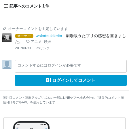
1
記事へのコメント
件
オーナーコメントを固定しています
wakatsukikeita
劇場版うたプリの感想を書きまし
オーナー
た。
アニメ
映画
2019/07/01
リンク
コメントするにはログインが必要です
ログインしてコメント
注目コメント算出アルゴリズムの一部にLINEヤフー株式会社の「建設的コメント順
位付けモデルAPI」を使用しています