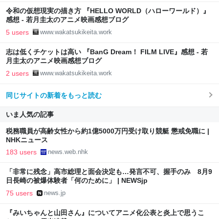
令和の仮想現実の描き方 『HELLO WORLD（ハローワールド）』
感想 - 若月圭太のアニメ映画感想ブログ
5 users
www.wakatsukikeita.work
志は低くチケットは高い 『BanG Dream！ FILM LIVE』感想 - 若
月圭太のアニメ映画感想ブログ
2 users
www.wakatsukikeita.work
同じサイトの新着をもっと読む
いま人気の記事
税務職員が高齢女性から約1億5000万円受け取り競艇 懲戒免職に |
NHKニュース
183 users
news.web.nhk
「非常に残念」高市総理と面会決定も…発言不可、握手のみ 8月9
日長崎の被爆体験者「何のために」 | NEWSjp
75 users
news.jp
『みいちゃんと山田さん』についてアニメ化公表と炎上で思うこ