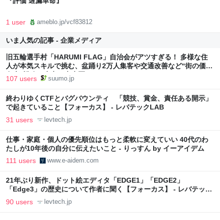
『評価 遅漏革命』
1 user
ameblo.jp/vcf83812
いま人気の記事 - 企業メディア
旧五輪選手村「HARUMI FLAG」自治会がアツすぎる！ 多様な住
人が本気スキルで挑む、盆踊り2万人集客や交通改善など“街の価値
向上”戦略 東京・中央区
107 users
suumo.jp
終わりゆくCTFとバグバウンティ 「競技、賞金、責任ある開示」
で起きていること【フォーカス】 - レバテックLAB
31 users
levtech.jp
仕事・家庭・個人の優先順位はもっと柔軟に変えていい 40代のわ
たしが10年後の自分に伝えたいこと - りっすん by イーアイデム
111 users
www.e-aidem.com
21年ぶり新作、ドット絵エディタ「EDGE1」「EDGE2」
「Edge3」の歴史について作者に聞く【フォーカス】 - レバテック
LAB
90 users
levtech.jp