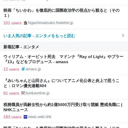
映画「ちいかわ」を徹底的に国際政治学の視点から観ると（その
１）
101 users
higashinoatsuko.theletter.jp
いま人気の記事 - エンタメをもっと読む
新着記事 - エンタメ
ウィリアム・オービット死去 マドンナ『Ray of Light』やブラー
『13』などをプロデュース - amass
12 users
amass.jp
『みいちゃんと山田さん』についてアニメ化公表と炎上で思うこ
と：ロマン優光連載404
81 users
bunkaonline.jp
税務職員が高齢女性から約1億5000万円受け取り競艇 懲戒免職に |
NHKニュース
183 users
news.web.nhk