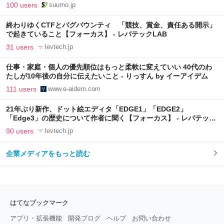
向上”戦略 東京・中央区
100 users
suumo.jp
終わりゆくCTFとバグバウンティ 「競技、賞金、責任ある開示」
で起きていること【フォーカス】 - レバテックLAB
31 users
levtech.jp
仕事・家庭・個人の優先順位はもっと柔軟に変えていい 40代のわ
たしが10年後の自分に伝えたいこと - りっすん by イーアイデム
111 users
www.e-aidem.com
21年ぶり新作、ドット絵エディタ「EDGE1」「EDGE2」
「Edge3」の歴史について作者に聞く【フォーカス】 - レバテック
LAB
90 users
levtech.jp
企業メディアをもっと読む
はてなブックマーク
アプリ・拡張機能
開発ブログ
ヘルプ
お問い合わせ