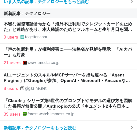
いま人気の記事 - テクノロジーをもっと読む
新着記事 - テクノロジー
不審な国際電話番号から「海外不正利用でクレジットカードを止め
た」と連絡があり、本人確認のためとフルネームと生年月日を聞か
れたので、「ひろゆき氏」のものを伝えると「本人確認が取れまし
9 users
togetter.com
た」
「声の無断利用」が権利侵害に――法務省が見解を明示 「AIカバ
ー」も対象
21 users
www.itmedia.co.jp
AIエージェントのスキルやMCPサーバーを持ち運べる「Agent
Plugins」にGoogleが参加、OpenAI・Microsoft・Amazonなど
と共同推進
8 users
gigazine.net
「Claude」シリーズ第5世代のプロンプトやモデルの選び方を図解
した書籍が無償公開／Anthropicの公式ドキュメント2本を日本語
で図解した『Claude 5世代 マスターガイド』【Book Watch/ニュ
39 users
forest.watch.impress.co.jp
ース】
新着記事 - テクノロジーをもっと読む