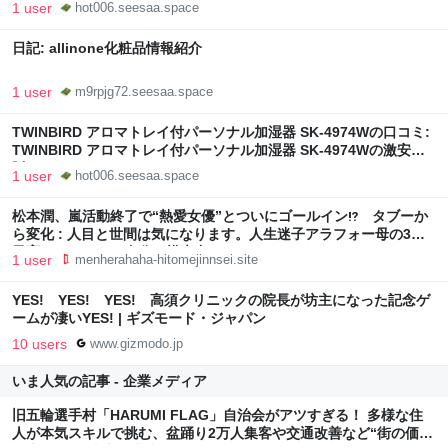
1 user
hot006.seesaa.space
日記: allinone化粧品情報紹介
1 user
m9rpjg72.seesaa.space
TWINBIRD アロマトレイ付パーソナル加湿器 SK-4974Wの口コミ:
TWINBIRD アロマトレイ付パーソナル加湿器 SK-4974Wの激安通
販
1 user
hot006.seesaa.space
松本潤、嵐活動終了で“熱愛女優”とついにゴールイン⁉ タブーか
ら変化 : 人目と世間は気になります。人生迷子アラフォー母の3人
子育て。なりたい自分を模索中。
1 user
menherahaha-hitomejinnsei.site
YES! YES! YES! 高須クリニックの院長が坊主になった記念ゲ
ームが凄いYES! | ギズモード・ジャパン
10 users
www.gizmodo.jp
いま人気の記事 - 企業メディア
旧五輪選手村「HARUMI FLAG」自治会がアツすぎる！ 多様な住
人が本気スキルで挑む、盆踊り2万人集客や交通改善など“街の価値