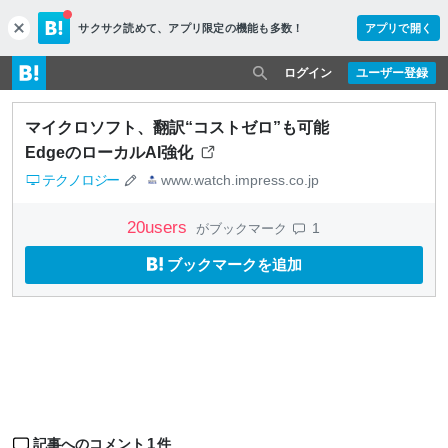
サクサク読めて、
アプリ限定の機能も多数！
アプリで開く
c
l
o
ログイン
ユーザー登録
s
e
マイクロソフト、翻訳“コストゼロ”も可能
EdgeのローカルAI強化
テクノロジー
www.watch.impress.co.jp
20
users
1
がブックマーク
ブックマークを追加
1
記事へのコメント
件