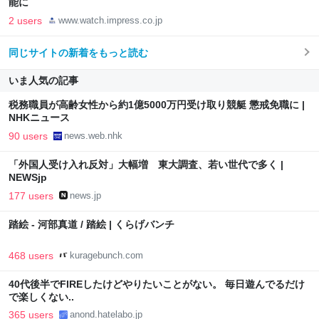
能に
2 users
www.watch.impress.co.jp
同じサイトの新着をもっと読む
いま人気の記事
税務職員が高齢女性から約1億5000万円受け取り競艇 懲戒免職に |
NHKニュース
90 users
news.web.nhk
「外国人受け入れ反対」大幅増 東大調査、若い世代で多く |
NEWSjp
177 users
news.jp
踏絵 - 河部真道 / 踏絵 | くらげバンチ
468 users
kuragebunch.com
40代後半でFIREしたけどやりたいことがない。 毎日遊んでるだけ
で楽しくない..
365 users
anond.hatelabo.jp