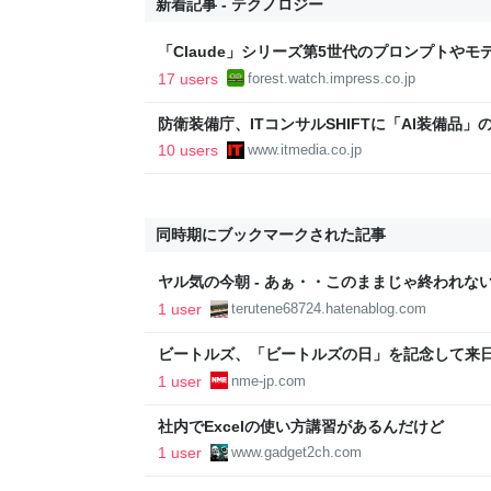
新着記事 - テクノロジー
「Claude」シリーズ第5世代のプロンプトや
無償公開／Anthropicの公式ドキュメント2本を
17 users
forest.watch.impress.co.jp
世代 マスターガイド』【Book Watch/ニュース
防衛装備庁、ITコンサルSHIFTに「AI装備品
10 users
www.itmedia.co.jp
同時期にブックマークされた記事
ヤル気の今朝 - あぁ・・このままじゃ終われな
1 user
terutene68724.hatenablog.com
ビートルズ、「ビートルズの日」を記念して来
たプレイリストが公開 | NME Japan
1 user
nme-jp.com
社内でExcelの使い方講習があるんだけど
1 user
www.gadget2ch.com