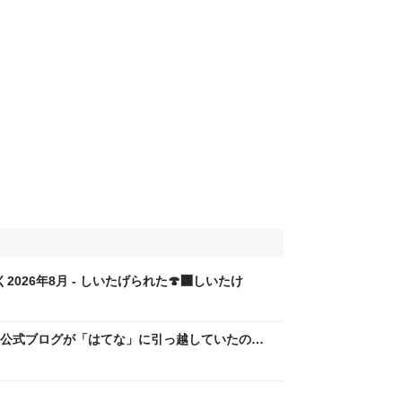
26年8月 - しいたげられた🍄‍🟫しいたけ
公式ブログが「はてな」に引っ越していたのを
いたげられた🍄‍🟫しいたけ