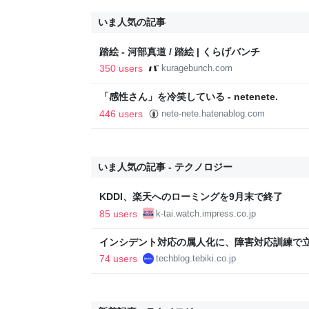
いま人気の記事
踏絵 - 河部真道 / 踏絵 | くらげバンチ
350 users
kuragebunch.com
「感性さん」を冷笑している - netenete.
446 users
nete-nete.hatenablog.com
いま人気の記事 - テクノロジー
KDDI、楽天へのローミングを9月末で終了
85 users
k-tai.watch.impress.co.jp
インシデント対応の属人化に、障害対応訓練で立ち向かっ
Blog
74 users
techblog.tebiki.co.jp