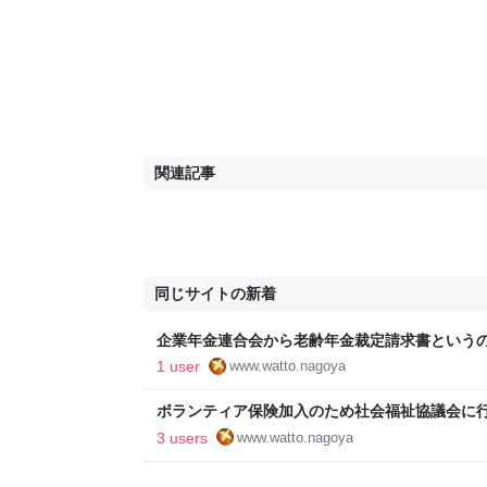
関連記事
同じサイトの新着
企業年金連合会から老齢年金裁定請求書という
投函した - しいたげられた🍄‍🟫しいたけ
1 user
www.watto.nagoya
ボランティア保険加入のため社会福祉協議会に行った
いたけ
3 users
www.watto.nagoya