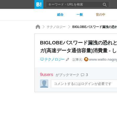
総合
一般
世の中
テクノロジー
BIGLOBEパスワード漏洩の恐
ガ(高速データ通信容量)消費量 - し
テクノロジー
www.watto.nago
記事元:
9
users
3
がブックマーク
コメントするにはログインが必要です