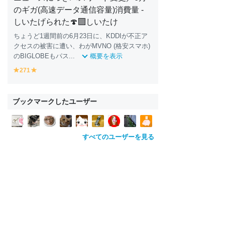
のギガ(高速データ通信容量)消費量 -
しいたげられた🍄‍🟫しいたけ
ちょうど1週間前の6月23日に、KDDIが不正ア
クセスの被害に遭い、わがMVNO (格安スマホ)
のBIGLOBEもパス...
概要を表示
271
y
y
e
e
ll
ll
o
o
ブックマークしたユーザー
w
w
すべてのユーザーを見る