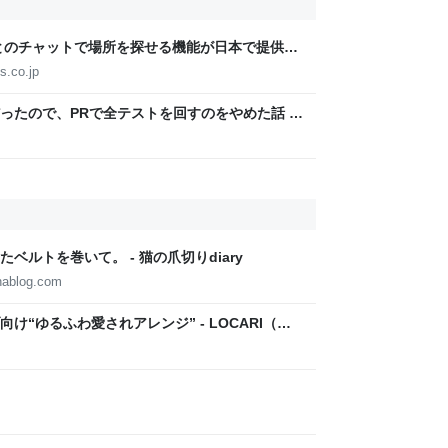
iniとのチャットで場所を探せる機能が日本で提供開
件の場所を探せる［マップに相談］の対象国が
s.co.jp
ったので、PRで全テストを回すのをやめた話 -
ルトを巻いて。 - 猫の爪切りdiary
nablog.com
“ゆるふわ愛されアレンジ” - LOCARI（ロ