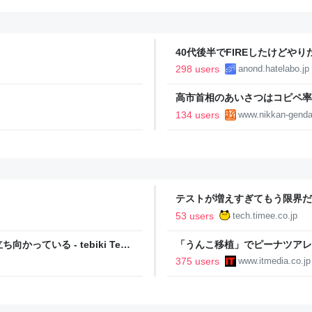
40代後半でFIREしたけどや
い..
298 users
anond.hatelabo.jp
高市首相のあいさつはコピペ率
王とは絶望的格差｜日刊ゲンダイD
134 users
www.nikkan-genda
テストが増えすぎてもう限界だ
Timee Product Team Blog
53 users
tech.timee.co.jp
ている - tebiki Tech
「うんこ移植」でピーナツアレ
に ヒトの実証は初 Scienc
375 users
www.itmedia.co.jp