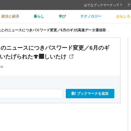
はてなブックマークって？
ア
政治と経済
暮らし
学び
テクノロジー
おもしろ
BIGLOBEパスワード漏洩の恐れとのニュースにつきパスワード変更／6月のギガ(高速データ通信容量)消費量 - しいたげられた🍄‍🟫しいたけ
れとのニュースにつきパスワード変更／6月のギ
いたげられた🍄‍🟫しいたけ
ya
ブックマークを追加