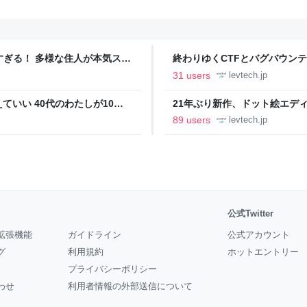
ツすぎる！ 多様な住人が本気スキ
終わりゆくCTFとバグバウン
の価値向上”戦略 東京・中央
ること【フォーカス】 - レバテ
31 users
levtech.jp
いい 40代のわたしが10年
21年ぶり新作、ドット絵エディタ
イデム
ついて作者に聞く【フォーカス】
89 users
levtech.jp
公式Twitter
拡張機能
ガイドライン
公式アカウント
グ
利用規約
ホットエントリー
プライバシーポリシー
わせ
利用者情報の外部送信について