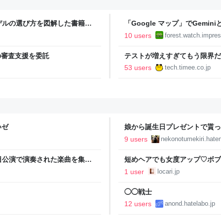
モデルの選び方を図解した書籍が
「Google マップ」でGem
日本語で図解した『Claude 5
始／自然な会話形式で複雑な条
10 users
forest.watch.impres
】
拡大
」の審査支援を委託
テストが増えすぎてもう限界だ
Timee Product Team Blog
53 users
tech.timee.co.jp
いゼ
娘から誕生日プレゼントで貰ったベ
9 users
nekonotumekiri.hate
日公演で演奏された楽曲を集め
短めヘアでも女度アップ♡ボブ向け
カリ）
1 user
locari.jp
◯◯戦士
12 users
anond.hatelabo.jp