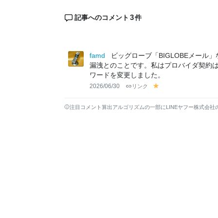
3
記事へのコメント
件
famd
ビッグローブ「BIGLOBEメール
漏洩とのことです。私はプロバイダ契約
ワードを変更しました。
2026/06/30
リンク
y
el
lo
注目コメント算出アルゴリズムの一部にLINEヤフー株式会社
w