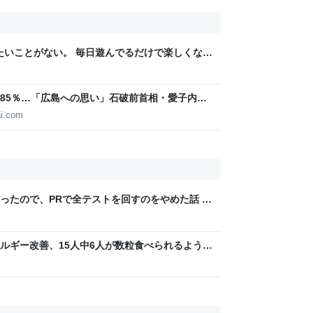
りたいことがない。 毎日遊んでるだけで楽しくな
85％…「広島への思い」石破前首相・愛子内親
IGITAL
i.com
ったので、PRで全テストを回すのをやめた話 -
ルギー改善、15人中6人が数粒食べられるよう
e系列誌掲載