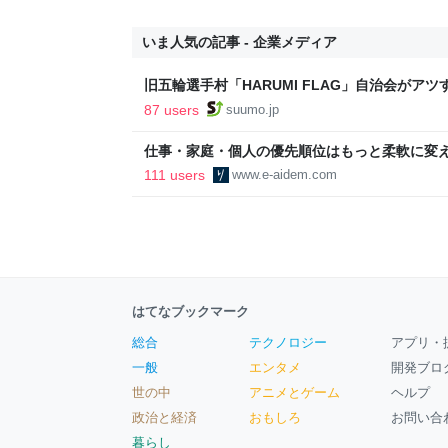
いま人気の記事 - 企業メディア
旧五輪選手村「HARUMI FLAG」自治会がア
ルで挑む、盆踊り2万人集客や交通改善など“街
87 users
suumo.jp
区
仕事・家庭・個人の優先順位はもっと柔軟に変えて
後の自分に伝えたいこと - りっすん by イーア
111 users
www.e-aidem.com
はてなブックマーク
総合
テクノロジー
アプリ・
一般
エンタメ
開発ブロ
世の中
アニメとゲーム
ヘルプ
政治と経済
おもしろ
お問い合
暮らし