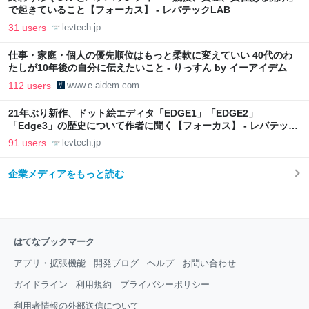
で起きていること【フォーカス】 - レバテックLAB
31 users
levtech.jp
仕事・家庭・個人の優先順位はもっと柔軟に変えていい 40代のわ
たしが10年後の自分に伝えたいこと - りっすん by イーアイデム
112 users
www.e-aidem.com
21年ぶり新作、ドット絵エディタ「EDGE1」「EDGE2」
「Edge3」の歴史について作者に聞く【フォーカス】 - レバテック
LAB
91 users
levtech.jp
企業メディアをもっと読む
はてなブックマーク
アプリ・拡張機能
開発ブログ
ヘルプ
お問い合わせ
ガイドライン
利用規約
プライバシーポリシー
利用者情報の外部送信について