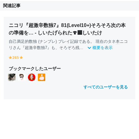
関連記事
ニコリ『超激辛数独7』81(Level10+)そろそろ次の本
の準備を… - しいたげられた🍄‍🟫しいたけ
自己満足的数独 (ナンプレ) プレイ記録である。 現在のタネ
本
ニコ
リさん『超激辛数独7』も、そろぞろ残...
概要を表示
265
y
y
e
e
ブックマークしたユーザー
ll
ll
o
o
w
w
すべてのユーザーを見る