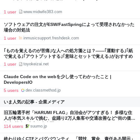
1 user
www.midwife383.com
ソフトウェアの注文がESW/FastSpringによって受理されなかった
場合の対処法
1 user
inmusicsupport.freshdesk.com
｢ものを覚えるのが苦痛｣な人への処方箋とは？――｢運動する｣｢紙
で覚える｣｢アウトプットする｣｢意味とセットで覚える｣がおすすめ
1 user
toyokeizai.net
Claude Code on the webを少し使ってわかったこと |
DevelopersIO
5 users
dev.classmethod.jp
いま人気の記事 - 企業メディア
旧五輪選手村「HARUMI FLAG」自治会がアツすぎる！ 多様な住
人が本気スキルで挑む、盆踊り2万人集客や交通改善など“街の価値
向上”戦略 東京・中央区
114 users
suumo.jp
終わりゆくCTFとバグバウンティ 「競技、賞金、責任ある開示」