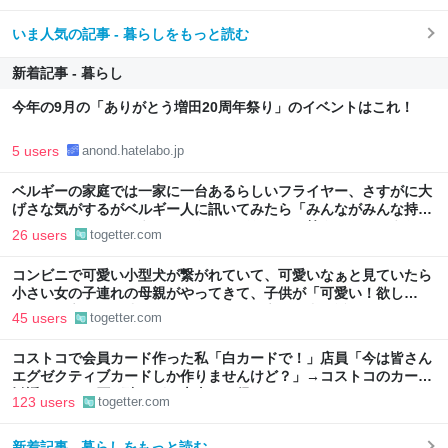
いま人気の記事 - 暮らしをもっと読む
新着記事 - 暮らし
今年の9月の「ありがとう増田20周年祭り」のイベントはこれ！
5 users
anond.hatelabo.jp
ベルギーの家庭では一家に一台あるらしいフライヤー、さすがに大
げさな気がするがベルギー人に訊いてみたら「みんながみんな持っ
てるわけやないで。うちにはあるけどな」とか答えるんだろうな
26 users
togetter.com
コンビニで可愛い小型犬が繋がれていて、可愛いなぁと見ていたら
小さい女の子連れの母親がやってきて、子供が「可愛い！欲し
い！」と言うと「連れて帰ろうか？」と言って犬に近づいて行った
45 users
togetter.com
コストコで会員カード作った私「白カードで！」店員「今は皆さん
エグゼクティブカードしか作りませんけど？」→コストコのカード
勧誘はやたら圧が強いが、本当にお得なの？
123 users
togetter.com
新着記事 - 暮らしをもっと読む