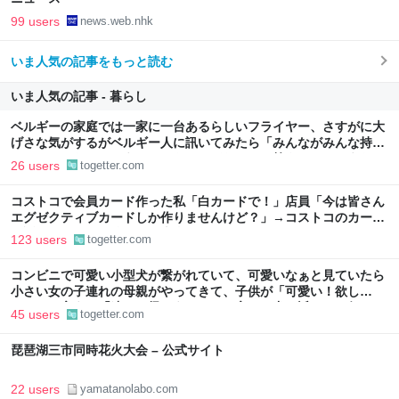
99 users
news.web.nhk
いま人気の記事をもっと読む
いま人気の記事 - 暮らし
ベルギーの家庭では一家に一台あるらしいフライヤー、さすがに大
げさな気がするがベルギー人に訊いてみたら「みんながみんな持っ
てるわけやないで。うちにはあるけどな」とか答えるんだろうな
26 users
togetter.com
コストコで会員カード作った私「白カードで！」店員「今は皆さん
エグゼクティブカードしか作りませんけど？」→コストコのカード
勧誘はやたら圧が強いが、本当にお得なの？
123 users
togetter.com
コンビニで可愛い小型犬が繋がれていて、可愛いなぁと見ていたら
小さい女の子連れの母親がやってきて、子供が「可愛い！欲し
い！」と言うと「連れて帰ろうか？」と言って犬に近づいて行った
45 users
togetter.com
琵琶湖三市同時花火大会 – 公式サイト
22 users
yamatanolabo.com