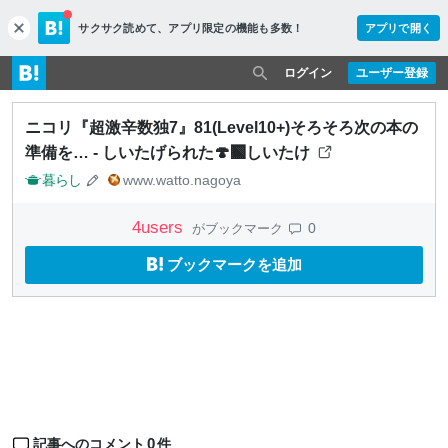
サクサク読めて、
アプリ限定の機能も多数！
アプリで開く
c
l
o
ログイン
ユーザー登録
s
e
ニコリ『超激辛数独7』81(Level10+)そろそろ次の本の
準備を… - しいたげられた🍄‍🟫しいたけ
暮らし
www.watto.nagoya
4
users
0
がブックマーク
ブックマークを追加
0
記事へのコメント
件