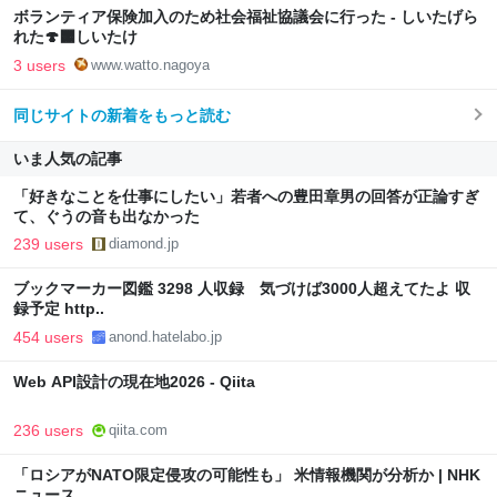
ボランティア保険加入のため社会福祉協議会に行った - しいたげら
れた🍄‍🟫しいたけ
3 users
www.watto.nagoya
同じサイトの新着をもっと読む
いま人気の記事
「好きなことを仕事にしたい」若者への豊田章男の回答が正論すぎ
て、ぐうの音も出なかった
239 users
diamond.jp
ブックマーカー図鑑 3298 人収録 気づけば3000人超えてたよ 収
録予定 http..
454 users
anond.hatelabo.jp
Web API設計の現在地2026 - Qiita
236 users
qiita.com
「ロシアがNATO限定侵攻の可能性も」 米情報機関が分析か | NHK
ニュース