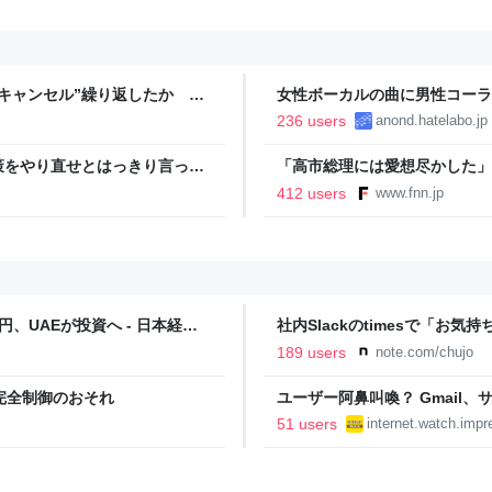
キャンセル”繰り返したか 女
女性ボーカルの曲に男性コーラ
テレNEWS NNN
236 users
anond.hatelabo.jp
策をやり直せとはっきり言って
「高市総理には愛想尽かした」
以下に…肥料代や燃料代は高騰
412 users
www.fnn.jp
イン
、UAEが投資へ - 日本経済
社内Slackのtimesで「お気持
189 users
note.com/chujo
完全制御のおそれ
ユーザー阿鼻叫喚？ Gmail
を打ち切りへ【やじうまWatc
51 users
internet.watch.impr