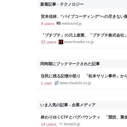
新着記事 - テクノロジー
宮本佳林、“バイブコーディング”への尽きない探
なってほしい」
9 users
realsound.jp
「プチプチ」の川上産業、「プチプチ株式会社」
32 users
www.itmedia.co.jp
同時期にブックマークされた記事
住民に残る記憶や怒り 「松本サリン事件」から
1 user
www.chunichi.co.jp
いま人気の記事 - 企業メディア
終わりゆくCTFとバグバウンティ 「競技、賞
ること【フォーカス】 - レバテックLAB
14 users
levtech.jp