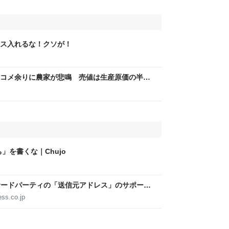
ス入れるな！クソが！
コメ余りに農家が悲鳴 売値は生産原価の半分
「今年でやめる」農家も｜FNNプライムオンラ
ち」を書くな｜Chujo
、サードパーティの「送信元アドレス」のサポート
h】
ess.co.jp