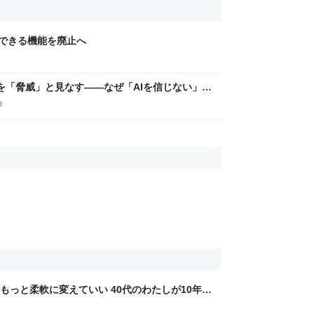
にできる機能を廃止へ
トを「脅威」と見なす――なぜ「AIを信じない」の
p
もっと柔軟に変えていい 40代のわたしが10年後
ん by イーアイデム