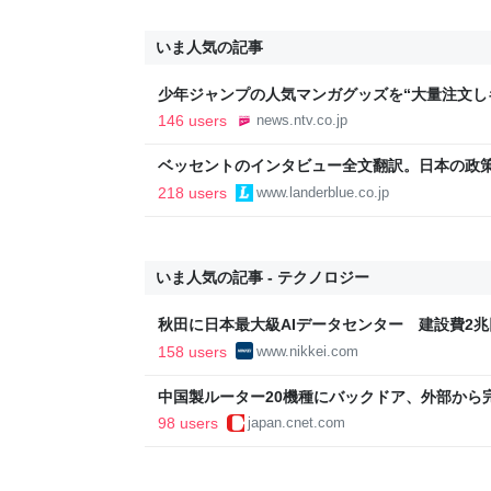
いま人気の記事
少年ジャンプの人気マンガグッズを“大量注文し
逮捕 総額43億円以上（2026年8月6日掲載）｜日
146 users
news.ntv.co.jp
ベッセントのインタビュー全文翻訳。日本の政
いる
218 users
www.landerblue.co.jp
いま人気の記事 - テクノロジー
秋田に日本最大級AIデータセンター 建設費2兆円
新聞
158 users
www.nikkei.com
中国製ルーター20機種にバックドア、外部から
98 users
japan.cnet.com