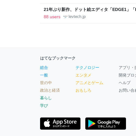
21年ぶり新作、ドット絵エディタ「EDGE1」「E
ついて作者に聞く【フォーカス】 - レバテックL
88 users
levtech.jp
はてなブックマーク
総合
テクノロジー
アプリ・
一般
エンタメ
開発ブロ
世の中
アニメとゲーム
ヘルプ
政治と経済
おもしろ
お問い合
暮らし
学び