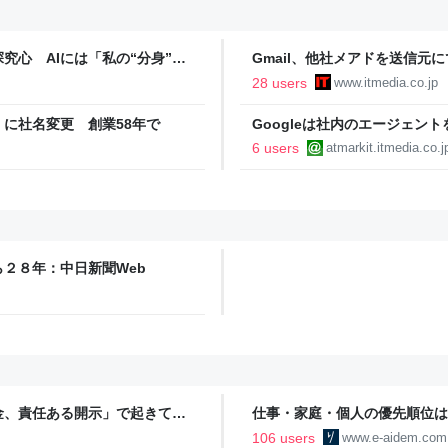
究心 AIには「私の“分身”に
Gmail、他社メアドを送信元
28 users
www.itmedia.co.jp
に社名変更 創業58年で
Googleは社内のエージェン
か？
6 users
atmarkit.itmedia.co.j
２８年：中日新聞Web
金、責任ある開示」で起きてい
仕事・家庭・個人の優先順位は
の自分に伝えたいこと - りっす
106 users
www.e-aidem.com