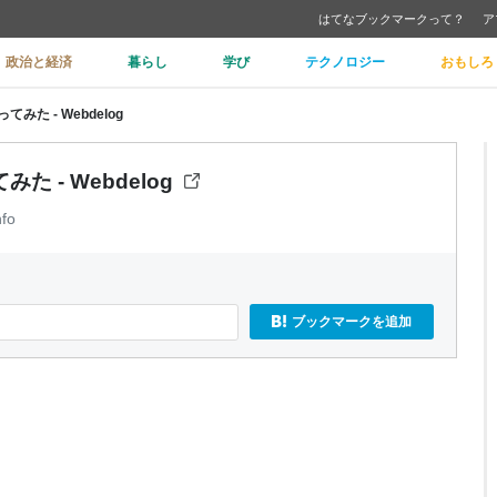
はてなブックマークって？
ア
政治と経済
暮らし
学び
テクノロジー
おもしろ
てみた - Webdelog
た - Webdelog
fo
ブックマークを追加