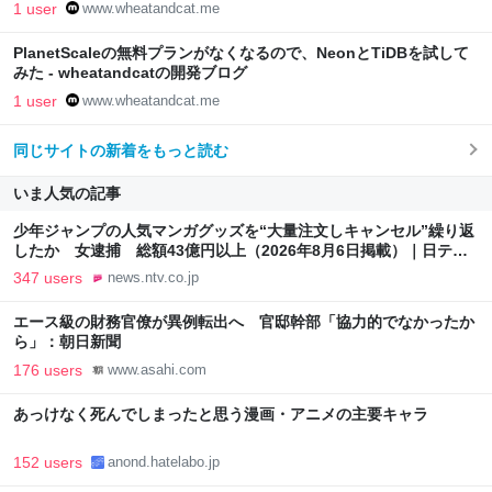
1 user
www.wheatandcat.me
PlanetScaleの無料プランがなくなるので、NeonとTiDBを試して
みた - wheatandcatの開発ブログ
1 user
www.wheatandcat.me
同じサイトの新着をもっと読む
いま人気の記事
少年ジャンプの人気マンガグッズを“大量注文しキャンセル”繰り返
したか 女逮捕 総額43億円以上（2026年8月6日掲載）｜日テレ
NEWS NNN
347 users
news.ntv.co.jp
エース級の財務官僚が異例転出へ 官邸幹部「協力的でなかったか
ら」：朝日新聞
176 users
www.asahi.com
あっけなく死んでしまったと思う漫画・アニメの主要キャラ
152 users
anond.hatelabo.jp