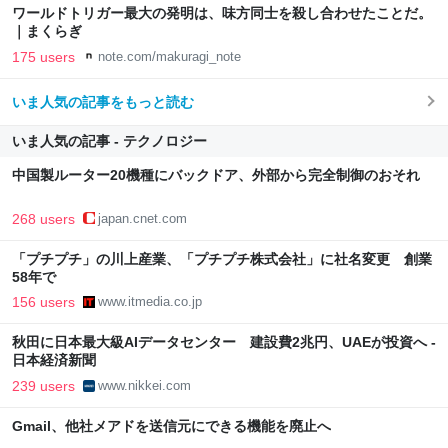
ワールドトリガー最大の発明は、味方同士を殺し合わせたことだ。
｜まくらぎ
175 users
note.com/makuragi_note
いま人気の記事をもっと読む
いま人気の記事 - テクノロジー
中国製ルーター20機種にバックドア、外部から完全制御のおそれ
268 users
japan.cnet.com
「プチプチ」の川上産業、「プチプチ株式会社」に社名変更 創業
58年で
156 users
www.itmedia.co.jp
秋田に日本最大級AIデータセンター 建設費2兆円、UAEが投資へ -
日本経済新聞
239 users
www.nikkei.com
Gmail、他社メアドを送信元にできる機能を廃止へ