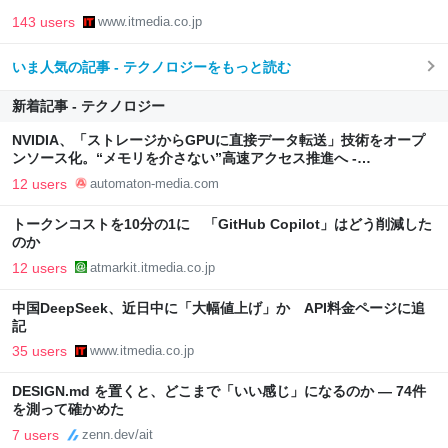
143 users
www.itmedia.co.jp
いま人気の記事 - テクノロジーをもっと読む
新着記事 - テクノロジー
NVIDIA、「ストレージからGPUに直接データ転送」技術をオープ
ンソース化。“メモリを介さない”高速アクセス推進へ -
AUTOMATON
12 users
automaton-media.com
トークンコストを10分の1に 「GitHub Copilot」はどう削減した
のか
12 users
atmarkit.itmedia.co.jp
中国DeepSeek、近日中に「大幅値上げ」か API料金ページに追
記
35 users
www.itmedia.co.jp
DESIGN.md を置くと、どこまで「いい感じ」になるのか — 74件
を測って確かめた
7 users
zenn.dev/ait