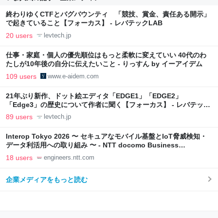
終わりゆくCTFとバグバウンティ 「競技、賞金、責任ある開示」
で起きていること【フォーカス】 - レバテックLAB
20 users
levtech.jp
仕事・家庭・個人の優先順位はもっと柔軟に変えていい 40代のわ
たしが10年後の自分に伝えたいこと - りっすん by イーアイデム
109 users
www.e-aidem.com
21年ぶり新作、ドット絵エディタ「EDGE1」「EDGE2」
「Edge3」の歴史について作者に聞く【フォーカス】 - レバテック
LAB
89 users
levtech.jp
Interop Tokyo 2026 〜 セキュアなモバイル基盤とIoT脅威検知・
データ利活用への取り組み 〜 - NTT docomo Business
Engineers' Blog
18 users
engineers.ntt.com
企業メディアをもっと読む