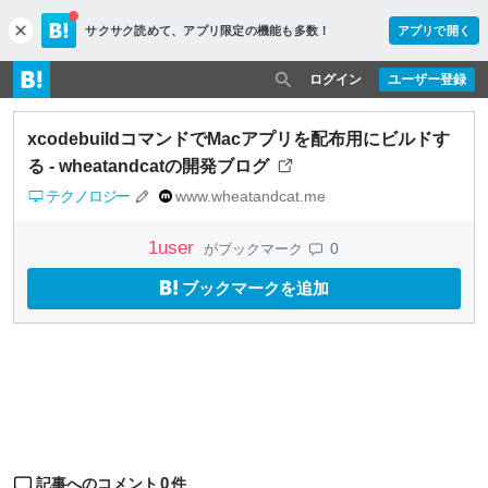
サクサク読めて、
アプリ限定の機能も多数！
アプリで開く
c
l
o
ログイン
ユーザー登録
s
e
xcodebuildコマンドでMacアプリを配布用にビルドす
る - wheatandcatの開発ブログ
テクノロジー
www.wheatandcat.me
1
user
0
がブックマーク
ブックマークを追加
0
記事へのコメント
件