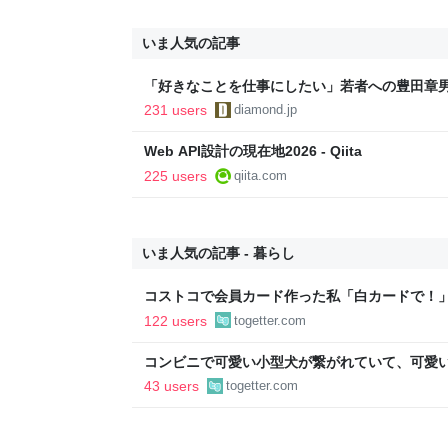
いま人気の記事
「好きなことを仕事にしたい」若者への豊田章
音も出なかった
231 users
diamond.jp
Web API設計の現在地2026 - Qiita
225 users
qiita.com
いま人気の記事 - 暮らし
コストコで会員カード作った私「白カードで！
ィブカードしか作りませんけど？」→コストコ
122 users
togetter.com
が、本当にお得なの？
コンビニで可愛い小型犬が繋がれていて、可愛
子連れの母親がやってきて、子供が「可愛い！
43 users
togetter.com
ろうか？」と言って犬に近づいて行った