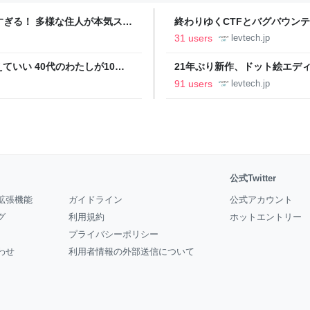
ツすぎる！ 多様な住人が本気スキ
終わりゆくCTFとバグバウン
の価値向上”戦略 東京・中央
ること【フォーカス】 - レバテ
31 users
levtech.jp
いい 40代のわたしが10年
21年ぶり新作、ドット絵エディタ
イデム
ついて作者に聞く【フォーカス】
91 users
levtech.jp
公式Twitter
拡張機能
ガイドライン
公式アカウント
グ
利用規約
ホットエントリー
プライバシーポリシー
わせ
利用者情報の外部送信について