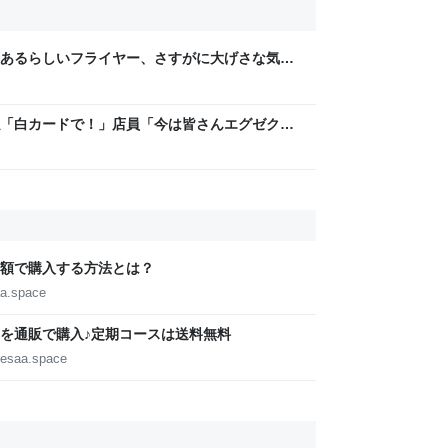
あるらしいフライヤー、さすがに大げさな気が
ら「みんながみんな持ってるわけやないで。う
んだろうな
「白カードで！」店員「今は皆さんエグゼクテ
？」→コストコのカード勧誘はやたら圧が強い
額で購入する方法とは？
aa.space
を通販で購入♪定期コースは送料無料
eesaa.space