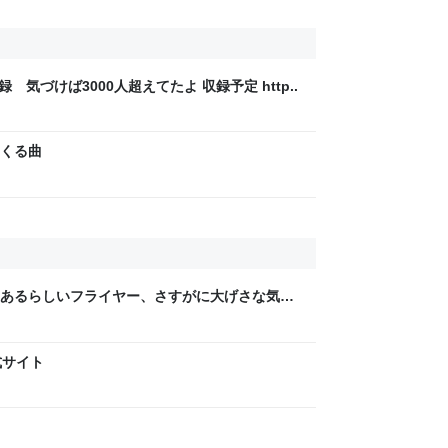
録 気づけば3000人超えてたよ 収録予定 http..
くる曲
あるらしいフライヤー、さすがに大げさな気が
ら「みんながみんな持ってるわけやないで。う
んだろうな
式サイト