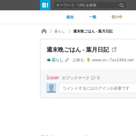
総合
一般
世の中
暮らし
週末晩ごはん - 葉月日記
週末晩ごはん - 葉月日記
暮らし
www.xn--7ov146d.net
記事元:
1
user
0
がブックマーク
コメントするにはログインが必要です