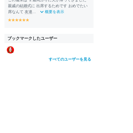
親戚の
結婚式
に 出席するためです おめでたい
席なんて
友達
...
概要を表示
y
y
y
y
y
y
e
e
e
e
e
e
ll
ll
ll
ll
ll
ll
o
o
o
o
o
o
ブックマークしたユーザー
w
w
w
w
w
w
すべてのユーザーを見る