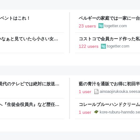
イベントはこれ！
ベルギーの家庭では一家に一台
するがベルギー人に訊いてみた
23 users
togetter.com
ちにはあるけどな」とか答える
いなぁと見ていたら小さい女の
コストコで会員カード作った私
欲しい！」と言うと「連れて帰
ィブカードしか作りませんけど
122 users
togetter.com
が、本当にお得なの？
現代のテレビでは絶対に放送で
藍の青汁を通販でお得に初回半
オンライン） - Yahoo!ニ
1 user
ainoaojirukouka.sees
買収へ『生徒会役員共』など歴任、
コレールブルーハンドクリーム
hoo!ニュース
1 user
kore-ruburu-hanndo.s