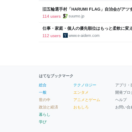
旧五輪選手村「HARUMI FLAG」自治会がア
ルで挑む、盆踊り2万人集客や交通改善など“街
114 users
suumo.jp
区
仕事・家庭・個人の優先順位はもっと柔軟に変えて
後の自分に伝えたいこと - りっすん by イーア
112 users
www.e-aidem.com
はてなブックマーク
総合
テクノロジー
アプリ・
一般
エンタメ
開発ブロ
世の中
アニメとゲーム
ヘルプ
政治と経済
おもしろ
お問い合
暮らし
学び