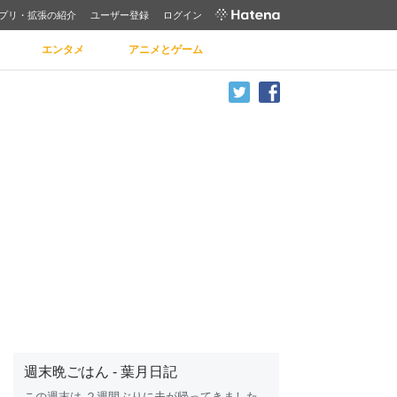
プリ・拡張の紹介
ユーザー登録
ログイン
エンタメ
アニメとゲーム
週末晩ごはん - 葉月日記
この週末は ２週間ぶりに夫が帰ってきました