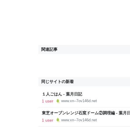
関連記事
同じサイトの新着
１人ごはん - 葉月日記
1 user
www.xn--7ov146d.net
東芝オーブンレンジ石窯ドーム②調理編 - 葉月
1 user
www.xn--7ov146d.net