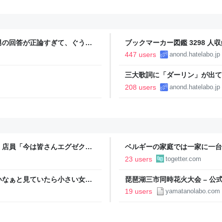
男の回答が正論すぎて、ぐうの
ブックマーカー図鑑 3298 人収
447 users
anond.hatelabo.jp
三大歌詞に「ダーリン」が出て
208 users
anond.hatelabo.jp
」店員「今は皆さんエグゼクテ
ベルギーの家庭では一家に一台
のカード勧誘はやたら圧が強い
するがベルギー人に訊いてみた
23 users
togetter.com
ちにはあるけどな」とか答える
いなぁと見ていたら小さい女の
琵琶湖三市同時花火大会 – 公
欲しい！」と言うと「連れて帰
19 users
yamatanolabo.com