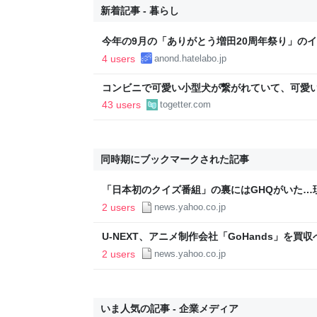
新着記事 - 暮らし
今年の9月の「ありがとう増田20周年祭り」の
4 users
anond.hatelabo.jp
コンビニで可愛い小型犬が繋がれていて、可愛
子連れの母親がやってきて、子供が「可愛い！
43 users
togetter.com
ろうか？」と言って犬に近づいて行った
同時期にブックマークされた記事
「日本初のクイズ番組」の裏にはGHQがいた…
きない「斬新すぎる設問」とその答え（プレジデント
2 users
news.yahoo.co.jp
ュース
U-NEXT、アニメ制作会社「GoHands」を
自社IPアニメ化も想定の動き（オタク総研） - Ya
2 users
news.yahoo.co.jp
いま人気の記事 - 企業メディア