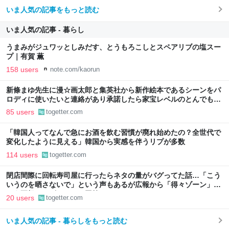
いま人気の記事をもっと読む
いま人気の記事 - 暮らし
うまみがジュワッとしみだす、とうもろこしとスペアリブの塩スー
プ｜有賀 薫
158 users
note.com/kaorun
新條まゆ先生に漫☆画太郎と集英社から新作絵本であるシーンをパ
ロディに使いたいと連絡があり承諾したら家宝レベルのとんでもな
いものが届いた
85 users
togetter.com
「韓国人ってなんで急にお酒を飲む習慣が廃れ始めたの？全世代で
変化したように見える」韓国から実感を伴うリプが多数
114 users
togetter.com
閉店間際に回転寿司屋に行ったらネタの量がバグってた話…「こう
いうのを晒さないで」という声もあるが広報から「得々ゾーン」と
いう正規サービスだとの回答も
20 users
togetter.com
いま人気の記事 - 暮らしをもっと読む