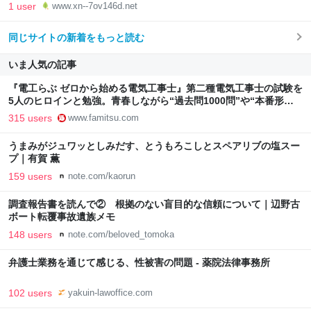
1 user
www.xn--7ov146d.net
同じサイトの新着をもっと読む
いま人気の記事
『電工らぶ ゼロから始める電気工事士』第二種電気工事士の試験を
5人のヒロインと勉強。青春しながら“過去問1000問”や“本番形式
CBT模擬試験”で本格的に学べるノベルゲーム | ゲーム・エンタメ
315 users
www.famitsu.com
最新情報のファミ通.com
うまみがジュワッとしみだす、とうもろこしとスペアリブの塩スー
プ｜有賀 薫
159 users
note.com/kaorun
調査報告書を読んで② 根拠のない盲目的な信頼について｜辺野古
ボート転覆事故遺族メモ
148 users
note.com/beloved_tomoka
弁護士業務を通じて感じる、性被害の問題 - 薬院法律事務所
102 users
yakuin-lawoffice.com