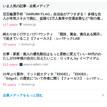
いま人気の記事 - 企業メディア
旧五輪選手村「HARUMI FLAG」自治会がアツすぎる！ 多様な住
人が本気スキルで挑む、盆踊り2万人集客や交通改善など“街の価値
向上”戦略 東京・中央区
117 users
suumo.jp
終わりゆくCTFとバグバウンティ 「競技、賞金、責任ある開示」
で起きていること【フォーカス】 - レバテックLAB
33 users
levtech.jp
仕事・家庭・個人の優先順位はもっと柔軟に変えていい 40代のわ
たしが10年後の自分に伝えたいこと - りっすん by イーアイデム
113 users
www.e-aidem.com
21年ぶり新作、ドット絵エディタ「EDGE1」「EDGE2」
「Edge3」の歴史について作者に聞く【フォーカス】 - レバテック
LAB
91 users
levtech.jp
企業メディアをもっと読む