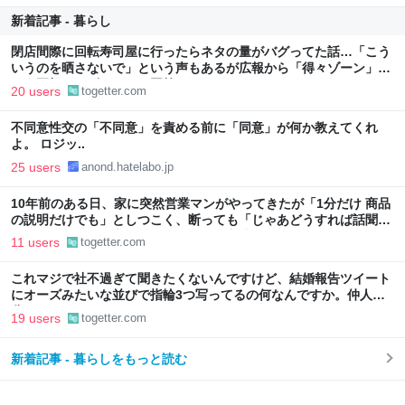
新着記事 - 暮らし
閉店間際に回転寿司屋に行ったらネタの量がバグってた話…「こう
いうのを晒さないで」という声もあるが広報から「得々ゾーン」と
いう正規サービスだとの回答も
20 users
togetter.com
不同意性交の「不同意」を責める前に「同意」が何か教えてくれ
よ。 ロジッ..
25 users
anond.hatelabo.jp
10年前のある日、家に突然営業マンがやってきたが「1分だけ 商品
の説明だけでも」としつこく、断っても「じゃあどうすれば話聞い
てくれますか」と言われたので、ある方法で解決することに
11 users
togetter.com
これマジで社不過ぎて聞きたくないんですけど、結婚報告ツイート
にオーズみたいな並びで指輪3つ写ってるの何なんですか。仲人の
分？
19 users
togetter.com
新着記事 - 暮らしをもっと読む