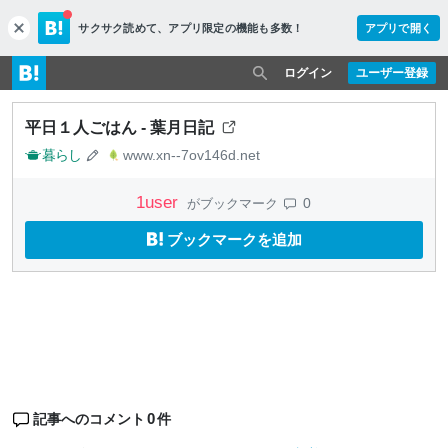
サクサク読めて、
アプリ限定の機能も多数！
アプリで開く
c
l
o
ログイン
ユーザー登録
s
e
平日１人ごはん - 葉月日記
暮らし
www.xn--7ov146d.net
1
user
0
がブックマーク
ブックマークを追加
0
記事へのコメント
件