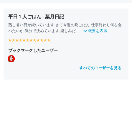
平日１人ごはん - 葉月日記
蒸し暑い日が続いています さて今週の晩ごはん
仕事
終わり何を
食
べたいか 気分で決めています 楽しみだ...
概要を表示
y
y
y
y
y
y
y
y
y
y
y
y
e
e
e
e
e
e
e
e
e
e
e
e
ブックマークしたユーザー
ll
ll
ll
ll
ll
ll
ll
ll
ll
ll
ll
ll
o
o
o
o
o
o
o
o
o
o
o
o
w
w
w
w
w
w
w
w
w
w
w
w
すべてのユーザーを見る