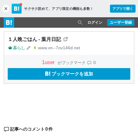
サクサク読めて、
アプリ限定の機能も多数！
アプリで開く
c
l
o
ログイン
ユーザー登録
s
e
１人晩ごはん - 葉月日記
暮らし
www.xn--7ov146d.net
1
user
0
がブックマーク
ブックマークを追加
0
記事へのコメント
件