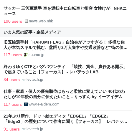
サッカー 三笘薫選手 車を運転中に自転車と衝突 女性けが | NHKニ
ュース
190 users
news.web.nhk
いま人気の記事 - 企業メディア
旧五輪選手村「HARUMI FLAG」自治会がアツすぎる！ 多様な住
人が本気スキルで挑む、盆踊り2万人集客や交通改善など“街の価値
向上”戦略 東京・中央区
117 users
suumo.jp
終わりゆくCTFとバグバウンティ 「競技、賞金、責任ある開示」
で起きていること【フォーカス】 - レバテックLAB
34 users
levtech.jp
仕事・家庭・個人の優先順位はもっと柔軟に変えていい 40代のわ
たしが10年後の自分に伝えたいこと - りっすん by イーアイデム
117 users
www.e-aidem.com
21年ぶり新作、ドット絵エディタ「EDGE1」「EDGE2」
「Edge3」の歴史について作者に聞く【フォーカス】 - レバテック
LAB
91 users
levtech.jp