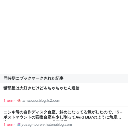
同時期にブックマークされた記事
猫部屋は大好きだけど＆ちゃちゃたん通信
1 user
tamapupu.blog.fc2.com
ニシキ号の自作ディスク台座、斜めになってる気がしたので、IS→
ポストマウントの変換台座を少し削ってAvid BB7のように角度を
変えられるようにした。＆磁石発電のテールライト - ゆ～さぎのク
1 user
yusagi-tourerv.hatenablog.com
ルマ道！（時々自転車！）