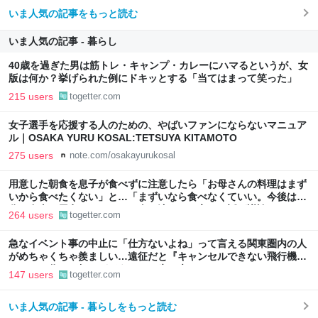
いま人気の記事をもっと読む
いま人気の記事 - 暮らし
40歳を過ぎた男は筋トレ・キャンプ・カレーにハマるというが、女
版は何か？挙げられた例にドキッとする「当てはまって笑った」
215 users
togetter.com
女子選手を応援する人のための、やばいファンにならないマニュア
ル｜OSAKA YURU KOSAL:TETSUYA KITAMOTO
275 users
note.com/osakayurukosal
用意した朝食を息子が食べずに注意したら「お母さんの料理はまず
いから食べたくない」と…「まずいなら食べなくていい。今後は自
分で食事を用意しなさい。お金は渡す」と言った話が議論に
264 users
togetter.com
急なイベント事の中止に「仕方ないよね」って言える関東圏内の人
がめちゃくちゃ羨ましい…遠征だと『キャンセルできない飛行機代
とホテル代』の怒りがどうしても先に来る
147 users
togetter.com
いま人気の記事 - 暮らしをもっと読む