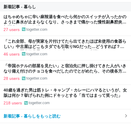
新着記事 - 暮らし
はちゃめちゃに辛い麻辣湯を食べたら何かのスイッチが入ったかの
ように鼻水が止まらなくなり、さっきまで痛かった慢性副鼻腔炎の
顔面痛が一気に解消した
27 users
togetter.com
「これ全部、母が実家を片付けてたら出てきたほぼ未使用の食器ら
しい」中古屋はどこもタダでも引取りNGだった…どうすれば？→
どうやら歴史的背景がありそう「ジモティーを利用しては？」
46 users
togetter.com
「帝国ホテルの部屋を見たい」と宿泊先に押し掛けてきた人がいき
なり備え付けのチョコを食べだしたのでとがめたら、その後各方面
に呪詛を吐かれまくった→残念な体験談に同情集まる
28 users
togetter.com
40歳を過ぎた男は筋トレ・キャンプ・カレーにハマるというが、女
版は何か？挙げられた例にドキッとする「当てはまって笑った」
218 users
togetter.com
新着記事 - 暮らしをもっと読む