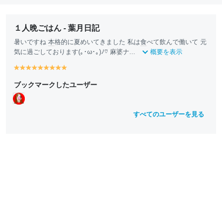
１人晩ごはん - 葉月日記
暑いですね
本
格的に夏めいてきました 私は
食
べて飲んで働いて 元
気に過ごしております(｡･ω･｡)ﾉ♡ 麻婆ナ...
概要を表示
y
y
y
y
y
y
y
y
y
e
e
e
e
e
e
e
e
e
ブックマークしたユーザー
ll
ll
ll
ll
ll
ll
ll
ll
ll
o
o
o
o
o
o
o
o
o
w
w
w
w
w
w
w
w
w
すべてのユーザーを見る