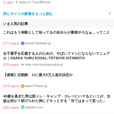
1 user
www.xn--7ov146d.net
同じサイトの新着をもっと読む
いま人気の記事
これはもう体験として知ってるの自分らが最後やろなぁ…ってこと
277 users
anond.hatelabo.jp
女子選手を応援する人のための、やばいファンにならないマニュア
ル｜OSAKA YURU KOSAL:TETSUYA KITAMOTO
275 users
note.com/osakayurukosal
【速報】北朝鮮、ロに最大5万人派兵決定か
374 users
www.47news.jp
40歳を過ぎた男は筋トレ・キャンプ・カレーにハマるというが、女
版は何か？挙げられた例にドキッとする「当てはまって笑った」
216 users
togetter.com