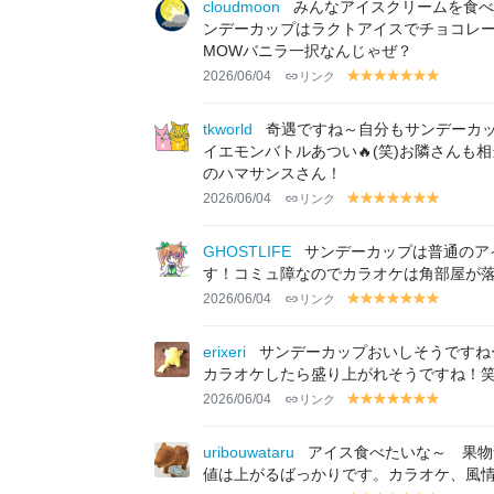
lo
lo
lo
lo
lo
lo
lo
cloudmoon
みんなアイスクリームを食べ
w
w
w
w
w
w
w
ンデーカップはラクトアイスでチョコレ
MOWバニラ一択なんじゃぜ？
2026/06/04
リンク
y
y
y
y
y
y
y
el
el
el
el
el
el
el
lo
lo
lo
lo
lo
lo
lo
tkworld
奇遇ですね～自分もサンデーカッ
w
w
w
w
w
w
w
イエモンバトルあつい🔥(笑)お隣さんも
のハマサンスさん！
2026/06/04
リンク
y
y
y
y
y
y
y
el
el
el
el
el
el
el
lo
lo
lo
lo
lo
lo
lo
GHOSTLIFE
サンデーカップは普通のア
w
w
w
w
w
w
w
す！コミュ障なのでカラオケは角部屋が落
2026/06/04
リンク
y
y
y
y
y
y
y
el
el
el
el
el
el
el
lo
lo
lo
lo
lo
lo
lo
erixeri
サンデーカップおいしそうですねー
w
w
w
w
w
w
w
カラオケしたら盛り上がれそうですね！
2026/06/04
リンク
y
y
y
y
y
y
y
el
el
el
el
el
el
el
lo
lo
lo
lo
lo
lo
lo
uribouwataru
アイス食べたいな～ 果物
w
w
w
w
w
w
w
値は上がるばっかりです。カラオケ、風