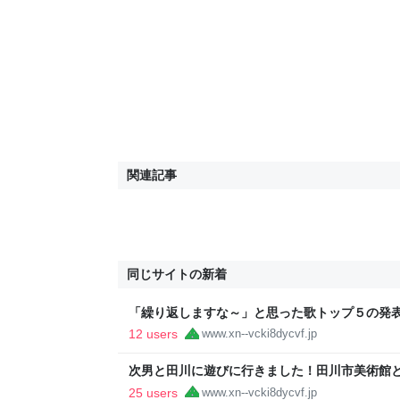
関連記事
同じサイトの新着
「繰り返しますな～」と思った歌トップ５の発表～
トライフ
12 users
www.xn--vcki8dycvf.jp
次男と田川に遊びに行きました！田川市美術館
た！ - ハマサンス コンプリートライフ
25 users
www.xn--vcki8dycvf.jp