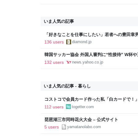
いま人気の記事
「好きなことを仕事にしたい」若者への豊田章
音も出なかった
136 users
diamond.jp
韓国サッカー協会 外国人審判に“性接待” W杯や
間で10人余に対し JNN報告書入手（TBS NEWS DIG
132 users
news.yahoo.co.jp
Yahoo!ニュース
いま人気の記事 - 暮らし
コストコで会員カード作った私「白カードで！
ィブカードしか作りませんけど？」→コストコ
112 users
togetter.com
が、本当にお得なの？
琵琶湖三市同時花火大会 – 公式サイト
5 users
yamatanolabo.com