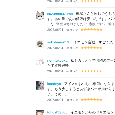
2026/06/04
リンク
y
y
y
y
y
y
y
el
el
el
el
el
el
el
lo
lo
lo
lo
lo
lo
lo
suzumesuzume
楓屋さんと同じでうち
w
w
w
w
w
w
w
す。あの量であの値段は安いんです。パフ
｀*)
癒やされました♡
素敵です♡
面白か
2026/06/04
リンク
y
y
y
y
y
y
y
el
el
el
el
el
el
el
lo
lo
lo
lo
lo
lo
lo
yokohama370
イエモン合戦、すごく楽し
w
w
w
w
w
w
w
2026/06/04
リンク
y
y
y
y
y
y
y
el
el
el
el
el
el
el
lo
lo
lo
lo
lo
lo
lo
rien-fukuoka
私もカラオケでお隣のブー
w
w
w
w
w
w
w
たです🤣🤣🤣
2026/06/04
リンク
y
y
y
y
y
y
y
el
el
el
el
el
el
el
lo
lo
lo
lo
lo
lo
lo
kaedeya
アイスのおいしい季節になりま
w
w
w
w
w
w
w
す。もう少しするとあずきバーが加わり
よ。うめー。
2026/06/04
リンク
y
y
y
y
y
y
y
el
el
el
el
el
el
el
lo
lo
lo
lo
lo
lo
lo
tohost32503
イエモンからのドザエモン！ス