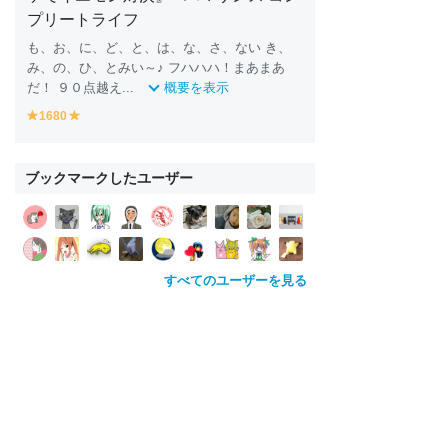
プリートライフ
も、お、に、ど、と、は、な、さ、ない き、
み、の、ひ、とみい～♪ フハハハ！まあまあ
だ！ ９０点越え...
概要を表示
1680
y
y
e
e
ll
ll
o
o
ブックマークしたユーザー
w
w
すべてのユーザーを見る