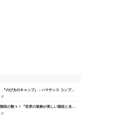
『のび太のキャンプ』 - ハマサンス コンプリ
.jp
階段の数々！『世界の装飾が美しい階段と名建
ス コンプリートライフ
.jp