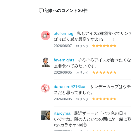
20
記事へのコメント
件
ateliermog
私もアイス2種類食べてサン
ぱりぱり感が最高ですよね！！！
2026/06/07
リンク
y
y
y
y
y
y
y
el
el
el
el
el
el
el
lo
lo
lo
lo
lo
lo
lo
fevernights
そろそろアイスが食べたくな
w
w
w
w
w
w
w
是非食べてみたいです。
2026/06/05
リンク
y
y
y
y
y
y
y
el
el
el
el
el
el
el
lo
lo
lo
lo
lo
lo
lo
darucoro9216kun
サンデーカップはウチ
w
w
w
w
w
w
w
スだと思ってました。
2026/06/05
リンク
y
y
y
y
y
y
y
el
el
el
el
el
el
el
lo
lo
lo
lo
lo
lo
lo
rtaroyma
最近ずーーと「バラ色の日々」
w
w
w
w
w
w
w
いですね。隣の人といつの間にか一緒に歌
ね~カラオケ~🆗👌