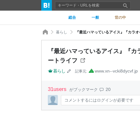
総合
一般
世の中
暮らし
『最近ハマっているアイス』『カラオケ
『最近ハマっているアイス』『カラ
ートライフ
暮らし
www.xn--vcki8dycvf.jp
記事元:
31
users
20
がブックマーク
コメントするにはログインが必要です