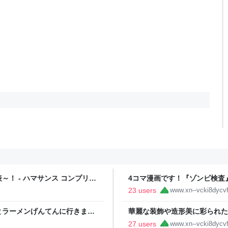
！ - ハマサンス コンプリー
4コマ漫画です！『ゾンビ検査』
ートライフ
23 users
www.xn--vcki8dycvf
とラーメンげんてんに行きまし
華麗な装飾や造形美に彩られた
築』を紹介です！ - ハマサン
27 users
www.xn--vcki8dycvf