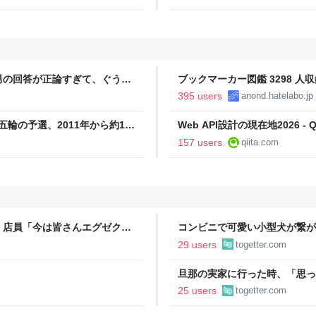
男の回答が正論すぎて、ぐうの
ブックマーカー図鑑 3298 人収
395 users
anond.hatelabo.jp
五輪の予選、2011年から約1年
Web API設計の現在地2026 - Qi
 Powered by JNN） -
157 users
qiita.com
」店員「今は皆さんエグゼクテ
コンビニで可愛い小型犬が繋が
のカード勧誘はやたら圧が強い
子連れの母親がやってきて、子
29 users
togetter.com
ろうか？」と言って犬に近づい
旦那の実家に行った時、「思っ
「嫁いだらお客様じゃないから
25 users
togetter.com
で、嫁ぎ先で嫌われたら終わり