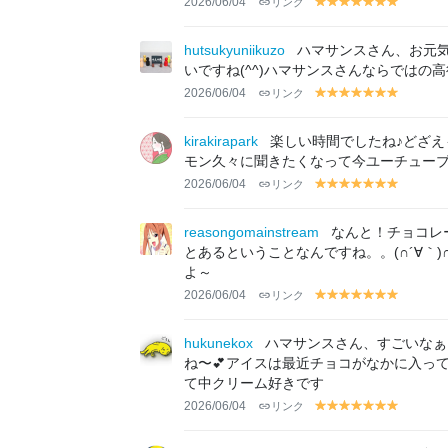
2026/06/04
リンク
y
y
y
y
y
y
y
el
el
el
el
el
el
el
lo
lo
lo
lo
lo
lo
lo
hutsukyuniikuzo
ハマサンスさん、お元
w
w
w
w
w
w
w
いですね(^^)ハマサンスさんならではの
2026/06/04
リンク
y
y
y
y
y
y
y
el
el
el
el
el
el
el
lo
lo
lo
lo
lo
lo
lo
kirakirapark
楽しい時間でしたね♪どざえ
w
w
w
w
w
w
w
モン久々に聞きたくなって今ユーチュー
2026/06/04
リンク
y
y
y
y
y
y
y
el
el
el
el
el
el
el
lo
lo
lo
lo
lo
lo
lo
reasongomainstream
なんと！チョコレ
w
w
w
w
w
w
w
とあるということなんですね。。(∩´∀
よ～
2026/06/04
リンク
y
y
y
y
y
y
y
el
el
el
el
el
el
el
lo
lo
lo
lo
lo
lo
lo
hukunekox
ハマサンスさん、すごいなぁ
w
w
w
w
w
w
w
ね〜💕アイスは最近チョコがなかに入っ
て中クリーム好きです
2026/06/04
リンク
y
y
y
y
y
y
y
el
el
el
el
el
el
el