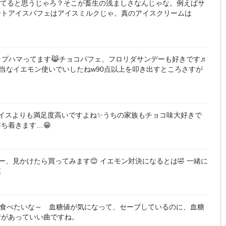
てると思うじゃろ？そこが畜生の浅ましさなんじゃな。例えばサ
ートアイスパフェはアイスミルクじゃ。真のアイスクリームは
プハマってます😹チョコパフェ、フロリダサンデーも好きです♬
相当なイエモン使いでいしたねw90点以上を叩き出すところさすが
イスよりも満足度高いですよね✨うちの家族もチョコ味大好きで
ち着きます…😁
、見かけたら買ってみます😊 イエモン対決になるとは🤣 一緒に
笑
食べたいな～ 血糖値が気になって、セーブしているのに、血糖
情があっていい曲ですね。