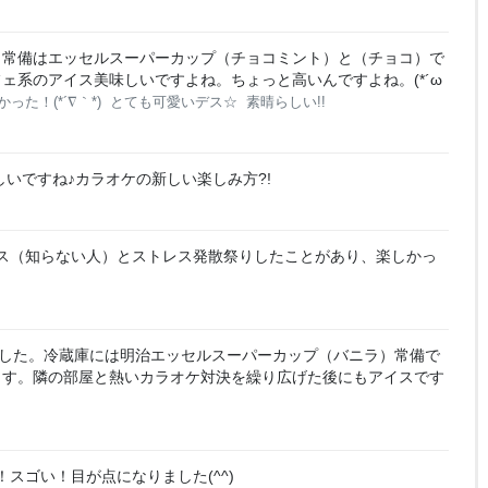
も常備はエッセルスーパーカップ（チョコミント）と（チョコ）で
ェ系のアイス美味しいですよね。ちょっと高いんですよね。(*´ω
った！(*´∇｀*)
とても可愛いデス☆
素晴らしい!!
いですね♪カラオケの新しい楽しみ方?!
ス（知らない人）とストレス発散祭りしたことがあり、楽しかっ
した。冷蔵庫には明治エッセルスーパーカップ（バニラ）常備で
ます。隣の部屋と熱いカラオケ対決を繰り広げた後にもアイスです
ゴい！目が点になりました(⁠^⁠^⁠)