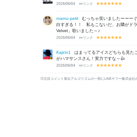
w
w
w
w
w
w
w
2026/06/04
リンク
y
y
y
y
y
y
y
el
el
el
el
el
el
el
lo
lo
lo
lo
lo
lo
lo
mamu-petit
むっちゃ笑いましたーーー 
w
w
w
w
w
w
w
白すぎる！！ 私もこないだ、お隣がドラ
Velvet」歌いました～♪
2026/06/04
リンク
y
y
y
y
y
y
y
el
el
el
el
el
el
el
lo
lo
lo
lo
lo
lo
lo
Kajirin1
はまってるアイスどちらも見た
w
w
w
w
w
w
w
がハマサンスさん！実力ですな～👍
2026/06/04
リンク
y
y
y
y
y
y
y
el
el
el
el
el
el
el
lo
lo
lo
lo
lo
lo
lo
注目コメント算出アルゴリズムの一部にLINEヤフー株式会社
w
w
w
w
w
w
w