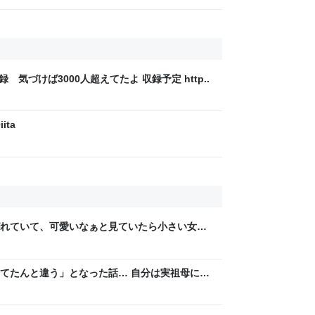
録 気づけば3000人超えてたよ 収録予定 http..
ita
れていて、可愛いなぁと見ていたら小さい女の
供が「可愛い！欲しい！」と言うと「連れて帰
て行った
てたんと違う」となった話… 自分は実祖母に
。恥じぬようしっかり働け」と言われていたの
と思い、張り切っていた