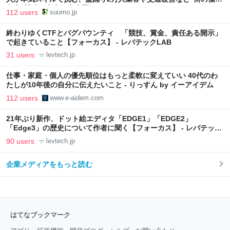
向上”戦略 東京・中央区
112 users
suumo.jp
終わりゆくCTFとバグバウンティ 「競技、賞金、責任ある開示」
で起きていること【フォーカス】 - レバテックLAB
31 users
levtech.jp
仕事・家庭・個人の優先順位はもっと柔軟に変えていい 40代のわ
たしが10年後の自分に伝えたいこと - りっすん by イーアイデム
112 users
www.e-aidem.com
21年ぶり新作、ドット絵エディタ「EDGE1」「EDGE2」
「Edge3」の歴史について作者に聞く【フォーカス】 - レバテック
LAB
90 users
levtech.jp
企業メディアをもっと読む
はてなブックマーク