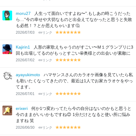
el
el
el
el
el
el
el
lo
lo
lo
lo
lo
lo
lo
moru27
人生って面白いですよね〜".もしあの時こうだった
w
w
w
w
w
w
w
ら…"今の幸せや大切なものと出会えてなかったと思うと失敗
も必然！？とか思えちゃいます🤔
2026/07/03
リンク
y
y
y
y
y
y
y
el
el
el
el
el
el
el
lo
lo
lo
lo
lo
lo
lo
Kajirin1
人形の家歌えちゃうのがすごい〜М１グランプリに3
w
w
w
w
w
w
w
回も出場してるのがもっとすごい🤩奥様との出会いが素敵に
2026/07/02
リンク
y
y
y
y
y
y
y
el
el
el
el
el
el
el
lo
lo
lo
lo
lo
lo
lo
ayayukimoto
ハマサンスさんのカラオケ画像を見ていたら私
w
w
w
w
w
w
w
も歌いたくなってきたので、最近は1人でお家カラオケをやっ
てます。
2026/07/01
リンク
y
y
y
y
y
y
y
el
el
el
el
el
el
el
lo
lo
lo
lo
lo
lo
lo
erixeri
何か1つ変わってたら今の自分はないのかもと思うと
w
w
w
w
w
w
w
今のままがいいかもですね😊 1分だけとなると使い所に悩み
ますね 笑
2026/06/30
リンク
y
y
y
y
y
y
y
el
el
el
el
el
el
el