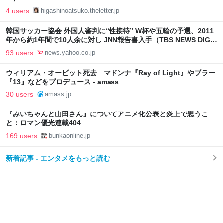
4 users
higashinoatsuko.theletter.jp
韓国サッカー協会 外国人審判に“性接待” W杯や五輪の予選、2011
年から約1年間で10人余に対し JNN報告書入手（TBS NEWS DIG
Powered by JNN） - Yahoo!ニュース
93 users
news.yahoo.co.jp
ウィリアム・オービット死去 マドンナ『Ray of Light』やブラー
『13』などをプロデュース - amass
30 users
amass.jp
『みいちゃんと山田さん』についてアニメ化公表と炎上で思うこ
と：ロマン優光連載404
169 users
bunkaonline.jp
新着記事 - エンタメをもっと読む