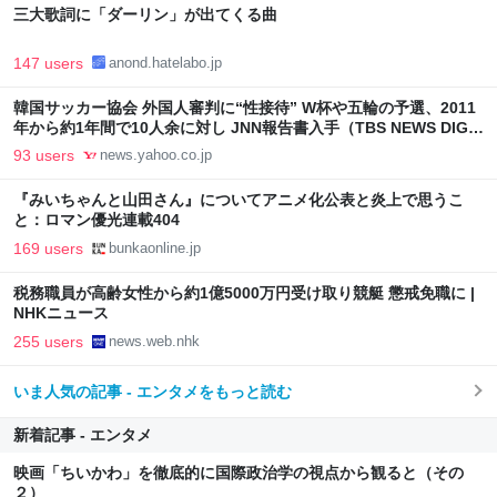
三大歌詞に「ダーリン」が出てくる曲
147 users
anond.hatelabo.jp
韓国サッカー協会 外国人審判に“性接待” W杯や五輪の予選、2011
年から約1年間で10人余に対し JNN報告書入手（TBS NEWS DIG
Powered by JNN） - Yahoo!ニュース
93 users
news.yahoo.co.jp
『みいちゃんと山田さん』についてアニメ化公表と炎上で思うこ
と：ロマン優光連載404
169 users
bunkaonline.jp
税務職員が高齢女性から約1億5000万円受け取り競艇 懲戒免職に |
NHKニュース
255 users
news.web.nhk
いま人気の記事 - エンタメをもっと読む
新着記事 - エンタメ
映画「ちいかわ」を徹底的に国際政治学の視点から観ると（その
２）