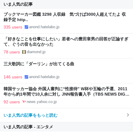
いま人気の記事
ブックマーカー図鑑 3298 人収録 気づけば3000人超えてたよ 収
録予定 http..
335 users
anond.hatelabo.jp
「好きなことを仕事にしたい」若者への豊田章男の回答が正論すぎ
て、ぐうの音も出なかった
78 users
diamond.jp
三大歌詞に「ダーリン」が出てくる曲
146 users
anond.hatelabo.jp
韓国サッカー協会 外国人審判に“性接待” W杯や五輪の予選、2011
年から約1年間で10人余に対し JNN報告書入手（TBS NEWS DIG
Powered by JNN） - Yahoo!ニュース
92 users
news.yahoo.co.jp
いま人気の記事をもっと読む
いま人気の記事 - エンタメ