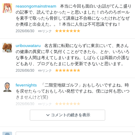
lo
lo
lo
lo
lo
lo
lo
reasongomainstream
本当に今回も面白いお話がてんこ盛り
w
w
w
w
w
w
w
の記事で、読んでよかった～と思いました！のろのろボール
を素手で取ったら骨折して講座は不合格になったけれどなぜ
か奥様と出会えた。。！本当に人生は不可思議ですね！
2026/06/30
リンク
y
y
y
y
y
y
y
el
el
el
el
el
el
el
lo
lo
lo
lo
lo
lo
lo
uribouwataru
名古屋に転勤にならずに東京にいて、奥さん
w
w
w
w
w
w
w
の健康の異変に早く気付くことができたら、とか、いろいろ
な事を人間は考えてしまいますね。しばらくは両親の介護な
どもあり、ブログもたまにしか更新できないと思います。
2026/06/30
リンク
y
y
y
y
y
y
y
el
el
el
el
el
el
el
lo
lo
lo
lo
lo
lo
lo
fevernights
「二階堂地獄ゴルフ」おもしろいですよね。時
w
w
w
w
w
w
w
を戻せたらっておもしろい発想ですよね。僕には何も思いつ
きませんけど(笑)
2026/06/30
リンク
y
y
y
y
y
y
y
el
el
el
el
el
el
el
コメントの続きを表示
lo
lo
lo
lo
lo
lo
lo
w
w
w
w
w
w
w