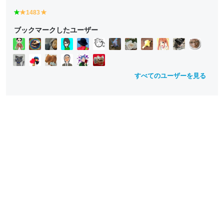
g
1483
y
y
r
e
e
ブックマークしたユーザー
e
ll
ll
e
o
o
n
w
w
すべてのユーザーを見る