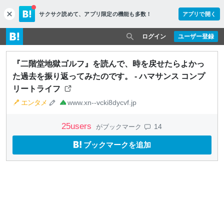
サクサク読めて、
アプリ限定の機能も多数！
アプリで開く
c
l
o
ログイン
ユーザー登録
s
e
『二階堂地獄ゴルフ』を読んで、時を戻せたらよかっ
た過去を振り返ってみたのです。 - ハマサンス コンプ
リートライフ
エンタメ
www.xn--vcki8dycvf.jp
25
users
14
がブックマーク
ブックマークを追加