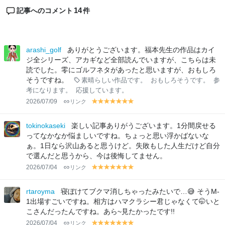
14
記事へのコメント
件
arashi_golf
ありがとうございます。福本先生の作品はカイ
ジ全シリーズ、アカギなど全部読んでいますが、こちらは未
読でした。零にゴルフネタがあったと思いますが、おもしろ
そうですね。
素晴らしい作品です。
おもしろそうです。
参
考になります。
応援しています。
2026/07/09
リンク
y
y
y
y
y
y
y
el
el
el
el
el
el
el
lo
lo
lo
lo
lo
lo
lo
tokinokaseki
楽しい記事ありがうございます。1分間戻せる
w
w
w
w
w
w
w
ってなかなか悩ましいですね。ちょっと思い浮かばないな
ぁ。1日なら沢山あると思うけど。失敗もした人生だけど自分
で選んだと思うから、今は後悔してません。
2026/07/04
リンク
y
y
y
y
y
y
y
el
el
el
el
el
el
el
lo
lo
lo
lo
lo
lo
lo
rtaroyma
寝ぼけてブクマ消しちゃったみたいで…😅 そうM-
w
w
w
w
w
w
w
1出場すごいですね。相方はハマクラシー君じゃなくて🤭いと
こさんだったんですね。あら~見たかったです!!
2026/07/04
リンク
y
y
y
y
y
y
y