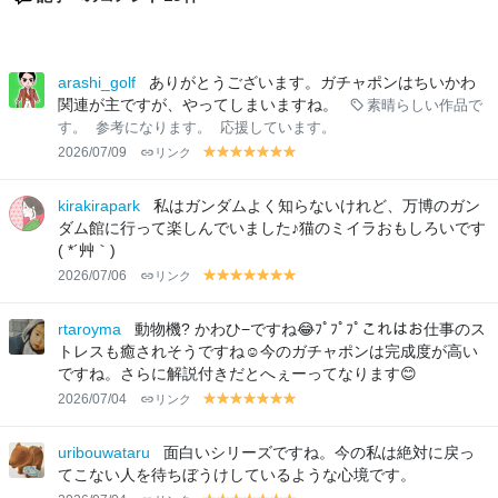
arashi_golf
ありがとうございます。ガチャポンはちいかわ
関連が主ですが、やってしまいますね。
素晴らしい作品で
す。
参考になります。
応援しています。
2026/07/09
リンク
y
y
y
y
y
y
y
el
el
el
el
el
el
el
lo
lo
lo
lo
lo
lo
lo
kirakirapark
私はガンダムよく知らないけれど、万博のガン
w
w
w
w
w
w
w
ダム館に行って楽しんでいました♪猫のミイラおもしろいです
( *´艸｀)
2026/07/06
リンク
y
y
y
y
y
y
y
el
el
el
el
el
el
el
lo
lo
lo
lo
lo
lo
lo
rtaroyma
動物機? かわひ−ですね😂ﾌﾟﾌﾟﾌﾟこれはお仕事のス
w
w
w
w
w
w
w
トレスも癒されそうですね☺️今のガチャポンは完成度が高い
ですね。さらに解説付きだとへぇーってなります😊
2026/07/04
リンク
y
y
y
y
y
y
y
el
el
el
el
el
el
el
lo
lo
lo
lo
lo
lo
lo
uribouwataru
面白いシリーズですね。今の私は絶対に戻っ
w
w
w
w
w
w
w
てこない人を待ちぼうけしているような心境です。