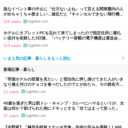
急なイベント事の中止に「仕方ないよね」って言える関東圏内の人
がめちゃくちゃ羨ましい…遠征だと『キャンセルできない飛行機代
とホテル代』の怒りがどうしても先に来る
114 users
togetter.com
ホテルにタブレットPCを忘れて来てしまったので指定住所に着払
い送付を依頼した3日後、「バッテリー搭載の電子機器は運送会社
が取扱わず、諦めて下さい」と返信がきた
113 users
togetter.com
いま人気の記事 - 暮らしをもっと読む
新着記事 - 暮らし
「帝国ホテルの部屋を見たい」と宿泊先に押し掛けてきた人がいき
なり備え付けのチョコを食べだしたのでとがめたら、その後各方面
に呪詛を吐かれまくった→残念な体験談に同情集まる
12 users
togetter.com
40歳を過ぎた男は筋トレ・キャンプ・カレーにハマるというが、女
版は何か？挙げられた例にドキッとする「当てはまって笑った」
27 users
togetter.com
【吉野家】「極旨牛鉄板ステーキ定食」牛肉の旨みを堪能！1,498