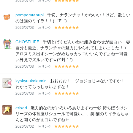
2026/07/04
リンク
y
y
y
y
y
y
y
el
el
el
el
el
el
el
lo
lo
lo
lo
lo
lo
lo
pompomtanupi
千切、ナランチャ！かわいい！けど、欲しい
w
w
w
w
w
w
w
のは猫のミイラ！！(⌒∇⌒)
2026/07/03
リンク
y
y
y
y
y
y
y
el
el
el
el
el
el
el
lo
lo
lo
lo
lo
lo
lo
GHOSTLIFE
千切とばくだんいわの組み合わせが面白い…😁
w
w
w
w
w
w
w
自分も最近、ナランチャの魅力にやられてしまいました！エ
アロスミス出すシーンがめちゃカッコいいんですよね〜可愛
い外見でズルいですｗ(*´艸｀*)
2026/07/03
リンク
y
y
y
y
y
y
y
el
el
el
el
el
el
el
lo
lo
lo
lo
lo
lo
lo
kyakyuukokumin
おおおお！ ジョジョじゃないですか！
w
w
w
w
w
w
w
わかってらっしゃいますな！
2026/07/03
リンク
y
y
y
y
y
y
y
el
el
el
el
el
el
el
lo
lo
lo
lo
lo
lo
lo
erixeri
魅力的なのがいろいろありますねー😆 待ちぼうけシ
w
w
w
w
w
w
w
リーズの体育座りシュールで可愛い、、笑 猫のミイラもちゃ
んと開くのが面白いですね✨
2026/07/02
リンク
y
y
y
y
y
y
y