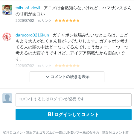
el
el
el
el
el
el
el
lo
lo
lo
lo
lo
lo
lo
tails_of_devil
アニメは全然知らないけれど、ハマサンスさん
w
w
w
w
w
w
w
の寸劇が面白い
2026/07/02
リンク
y
y
y
y
y
y
y
el
el
el
el
el
el
el
lo
lo
lo
lo
lo
lo
lo
darucoro9216kun
ガチャポン牧場みたいなところは、こど
w
w
w
w
w
w
w
もより大人がたくさん群がってたりします。ガチャポン考え
てる人の頭の中はどーなってるんでしょうねぇー。一つ一つ
考えるの大変そうですけど…アイデア満載だから面白いで
す。
2026/07/02
リンク
y
y
y
y
y
y
y
el
el
el
el
el
el
el
コメントの続きを表示
lo
lo
lo
lo
lo
lo
lo
w
w
w
w
w
w
w
コメントするにはログインが必要です
ログインしてコメント
注目コメント算出アルゴリズムの一部にLINEヤフー株式会社の「建設的コメント順