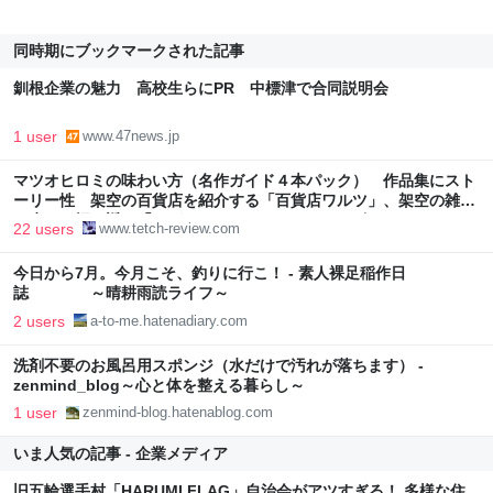
同時期にブックマークされた記事
釧根企業の魅力 高校生らにPR 中標津で合同説明会
1 user
www.47news.jp
マツオヒロミの味わい方（名作ガイド４本パック） 作品集にスト
ーリー性 架空の百貨店を紹介する「百貨店ワルツ」、架空の雑誌
の歩みを振り返る「マガジンロンド」 - てっちレビュー
22 users
www.tetch-review.com
今日から7月。今月こそ、釣りに行こ！ - 素人裸足稲作日
誌 ～晴耕雨読ライフ～
2 users
a-to-me.hatenadiary.com
洗剤不要のお風呂用スポンジ（水だけで汚れが落ちます） -
zenmind_blog～心と体を整える暮らし～
1 user
zenmind-blog.hatenablog.com
いま人気の記事 - 企業メディア
旧五輪選手村「HARUMI FLAG」自治会がアツすぎる！ 多様な住