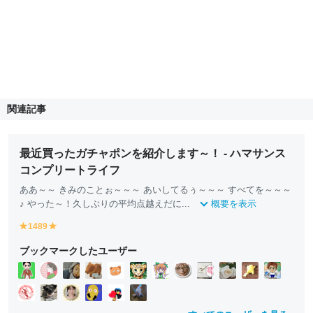
関連記事
最近買ったガチャポンを紹介します～！ - ハマサンス
コンプリートライフ
ああ～～ きみのことぉ～～～ あいしてるぅ～～～ すべてを～～～
♪ やった～！久しぶりの平均点越えだに...
概要を表示
1489
y
y
e
e
ブックマークしたユーザー
ll
ll
o
o
w
w