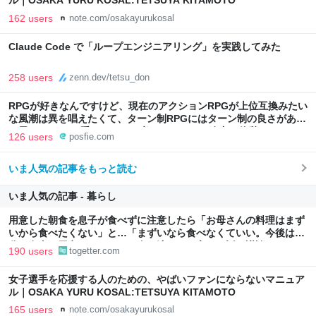
ル｜OSAKA YURU KOSAL:TETSUYA KITAMOTO
162 users
note.com/osakayurukosal
Claude Code で「ループエンジニアリング」を実践してみた
258 users
zenn.dev/tetsu_don
RPGが好きなんですけど、現在のアクションRPGが上位互換みたい
な風潮は異を唱えたくて、ターン制RPGにはターン制の良さがある
と思ってます 一手をじっくり考えられたり、途中で休憩したりでき
126 users
posfie.com
るのがターン制の良さじゃないですか もっとターン制を煮詰めて欲
しい→「既出だと思うがここはオクトパストラベラーを推したい
いま人気の記事をもっと読む
(´・ω・｀)」
いま人気の記事 - 暮らし
用意した朝食を息子が食べずに注意したら「お母さんの料理はまず
いから食べたくない」と…「まずいなら食べなくていい。今後は自
分で食事を用意しなさい。お金は渡す」と言った話が議論に
190 users
togetter.com
女子選手を応援する人のための、やばいファンにならないマニュア
ル｜OSAKA YURU KOSAL:TETSUYA KITAMOTO
165 users
note.com/osakayurukosal