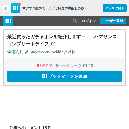
サクサク読めて、
アプリ限定の機能も多数！
アプリで開く
c
l
o
ログイン
ユーザー登録
s
e
最近買ったガチャポンを紹介します～！ - ハマサンス
コンプリートライフ
暮らし
www.xn--vcki8dycvf.jp
30
users
18
がブックマーク
ブックマークを追加
18
記事へのコメント
件