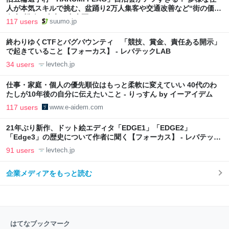
人が本気スキルで挑む、盆踊り2万人集客や交通改善など“街の価値
向上”戦略 東京・中央区
117 users
suumo.jp
終わりゆくCTFとバグバウンティ 「競技、賞金、責任ある開示」
で起きていること【フォーカス】 - レバテックLAB
34 users
levtech.jp
仕事・家庭・個人の優先順位はもっと柔軟に変えていい 40代のわ
たしが10年後の自分に伝えたいこと - りっすん by イーアイデム
117 users
www.e-aidem.com
21年ぶり新作、ドット絵エディタ「EDGE1」「EDGE2」
「Edge3」の歴史について作者に聞く【フォーカス】 - レバテック
LAB
91 users
levtech.jp
企業メディアをもっと読む
はてなブックマーク