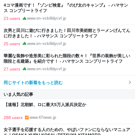
4コマ漫画です！『ゾンビ検査』『のび太のキャンプ』 - ハマサン
ス コンプリートライフ
23 users
www.xn--vcki8dycvf.jp
次男と田川に遊びに行きました！田川市美術館とラーメンげんてん
に行きました！ - ハマサンス コンプリートライフ
25 users
www.xn--vcki8dycvf.jp
華麗な装飾や造形美に彩られた階段の数々！『世界の装飾が美しい
階段と名建築』を紹介です！ - ハマサンス コンプリートライフ
27 users
www.xn--vcki8dycvf.jp
同じサイトの新着をもっと読む
いま人気の記事
【速報】北朝鮮、ロに最大5万人派兵決定か
288 users
www.47news.jp
女子選手を応援する人のための、やばいファンにならないマニュア