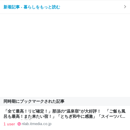
新着記事 - 暮らしをもっと読む
同時期にブックマークされた記事
「全て最高！リピ確定！」那須の“温泉宿”が大好評！ 「ご飯も風
呂も最高！また来たい宿！」「とちぎ和牛に感激」「スイーツバイ
キングに大満足」（1/2） | ライフ ねとらぼリサーチ
1 user
nlab.itmedia.co.jp