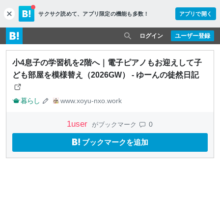
サクサク読めて、
アプリ限定の機能も多数！
アプリで開く
c
l
o
ログイン
ユーザー登録
s
e
小4息子の学習机を2階へ｜電子ピアノもお迎えして子
ども部屋を模様替え（2026GW） - ゆーんの徒然日記
暮らし
www.xoyu-nxo.work
1
user
0
がブックマーク
ブックマークを追加