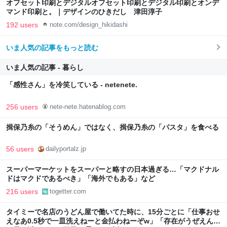
オフセット印刷とデジタルオフセット印刷とデジタル印刷とオンデ
マンド印刷と。｜デザインのひきだし 津田淳子
192 users
note.com/design_hikidashi
いま人気の記事をもっと読む
いま人気の記事 - 暮らし
「感性さん」を冷笑している - netenete.
256 users
nete-nete.hatenablog.com
揖保乃糸の「そうめん」ではなく、揖保乃糸の「パスタ」を食べる
56 users
dailyportalz.jp
スーパーマーケットをスーパーと略すの日本過ぎる…「マクドナル
ドはマクドであるべき」「海外でもある」など
216 users
togetter.com
タイミーで名店のうどん屋で働いてた時に、15分ごとに「仕事おせ
えなあ0.5秒で一皿洗えねーと金払わねーぞw」「存在がうぜえんだ