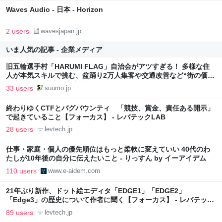
Waves Audio - 日本 - Horizon
2 users
wavesjapan.jp
いま人気の記事 - 企業メディア
旧五輪選手村「HARUMI FLAG」自治会がアツすぎる！ 多様な住
人が本気スキルで挑む、盆踊り2万人集客や交通改善など“街の価値
向上”戦略 東京・中央区
33 users
suumo.jp
終わりゆくCTFとバグバウンティ 「競技、賞金、責任ある開示」
で起きていること【フォーカス】 - レバテックLAB
28 users
levtech.jp
仕事・家庭・個人の優先順位はもっと柔軟に変えていい 40代のわ
たしが10年後の自分に伝えたいこと - りっすん by イーアイデム
110 users
www.e-aidem.com
21年ぶり新作、ドット絵エディタ「EDGE1」「EDGE2」
「Edge3」の歴史について作者に聞く【フォーカス】 - レバテック
LAB
89 users
levtech.jp