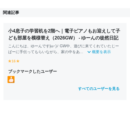
関連記事
小4息子の学習机を2階へ｜電子ピアノもお迎えして子
ども部屋を模様替え（2026GW） - ゆーんの徒然日記
こんにちは、ゆーんです|ω･)ﾉ GW中、遊びに来てくれていたじー
ばーに手伝ってもらいながら、家の中をあ...
概要を表示
16
y
y
e
e
ブックマークしたユーザー
ll
ll
o
o
w
w
すべてのユーザーを見る