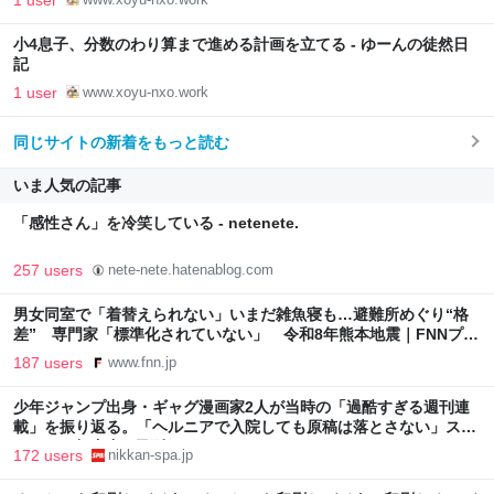
小4息子、分数のわり算まで進める計画を立てる - ゆーんの徒然日
記
1 user
www.xoyu-nxo.work
同じサイトの新着をもっと読む
いま人気の記事
「感性さん」を冷笑している - netenete.
257 users
nete-nete.hatenablog.com
男女同室で「着替えられない」いまだ雑魚寝も…避難所めぐり“格
差” 専門家「標準化されていない」 令和8年熊本地震｜FNNプラ
イムオンライン
187 users
www.fnn.jp
少年ジャンプ出身・ギャグ漫画家2人が当時の「過酷すぎる週刊連
載」を振り返る。「ヘルニアで入院しても原稿は落とさない」スト
イックな舞台裏 | 日刊SPA!
172 users
nikkan-spa.jp