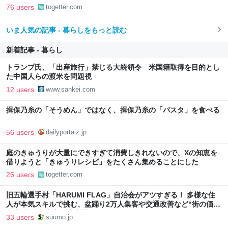
よ早く消えろ」と耳元で囁かれた話
76 users
togetter.com
いま人気の記事 - 暮らしをもっと読む
新着記事 - 暮らし
トランプ氏、「出産旅行」禁じる大統領令 米国籍取得を目的とし
た中国人らの渡米を問題視
12 users
www.sankei.com
揖保乃糸の「そうめん」ではなく、揖保乃糸の「パスタ」を食べる
56 users
dailyportalz.jp
庭のきゅうりが大量にできすぎて消費しきれないので、Xの知恵を
借りようと「きゅうりレシピ」をたくさん集めることにした
26 users
togetter.com
旧五輪選手村「HARUMI FLAG」自治会がアツすぎる！ 多様な住
人が本気スキルで挑む、盆踊り2万人集客や交通改善など“街の価値
向上”戦略 東京・中央区
33 users
suumo.jp