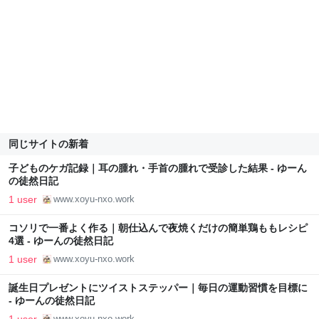
同じサイトの新着
子どものケガ記録｜耳の腫れ・手首の腫れで受診した結果 - ゆーん
の徒然日記
1 user
www.xoyu-nxo.work
コソリで一番よく作る｜朝仕込んで夜焼くだけの簡単鶏ももレシピ
4選 - ゆーんの徒然日記
1 user
www.xoyu-nxo.work
誕生日プレゼントにツイストステッパー｜毎日の運動習慣を目標に
- ゆーんの徒然日記
1 user
www.xoyu-nxo.work