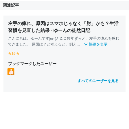
関連記事
左手の痺れ、原因はスマホじゃなく「肘」かも？生活
習慣を見直した結果 - ゆーんの徒然日記
こんにちは、ゆーんです|ω･)ﾉ ここ数年ずっと、左手の痺れを感じ
てきました。 原因は？と考えると、例え...
概要を表示
16
y
y
e
e
ブックマークしたユーザー
ll
ll
o
o
w
w
すべてのユーザーを見る