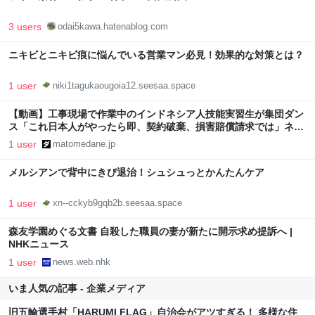
3 users
odai5kawa.hatenablog.com
ニキビとニキビ痕に悩んでいる営業マン必見！効果的な対策とは？
1 user
niki1tagukaougoia12.seesaa.space
【動画】工事現場で作業中のインドネシア人技能実習生が集団ダン
ス「これ日本人がやったら即、契約破棄、損害賠償請求では」ネッ
トで物議醸す : まとめダネ！
1 user
matomedane.jp
メルシアンで背中にきび退治！シュシュっとかんたんケア
1 user
xn--cckyb9gqb2b.seesaa.space
森友学園めぐる文書 自殺した職員の妻が新たに開示求め提訴へ |
NHKニュース
1 user
news.web.nhk
いま人気の記事 - 企業メディア
旧五輪選手村「HARUMI FLAG」自治会がアツすぎる！ 多様な住