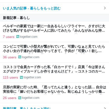
いま人気の記事 - 暮らしをもっと読む
新着記事 - 暮らし
ベルギーの家庭では一家に一台あるらしいフライヤー、さすがに大
げさな気がするがベルギー人に訊いてみたら「みんながみんな持っ
てるわけやないで。うちにはあるけどな」とか答えるんだろうな
7 users
togetter.com
コンビニで可愛い小型犬が繋がれていて、可愛いなぁと見ていたら
小さい女の子連れの母親がやってきて、子供が「可愛い！欲し
い！」と言うと「連れて帰ろうか？」と言って犬に近づいて行った
36 users
togetter.com
コストコで会員カード作った私「白カードで！」店員「今は皆さん
エグゼクティブカードしか作りませんけど？」→コストコのカード
勧誘はやたら圧が強いが、本当にお得なの？
115 users
togetter.com
旦那の実家に行った時、「思ってたんと違う」となった話… 自分は
実祖母に「嫁いだらお客様じゃないから。恥じぬようしっかり働
け」と言われていたので、嫁ぎ先で嫌われたら終わりと思い、張り
26 users
togetter.com
切っていた
新着記事 - 暮らしをもっと読む