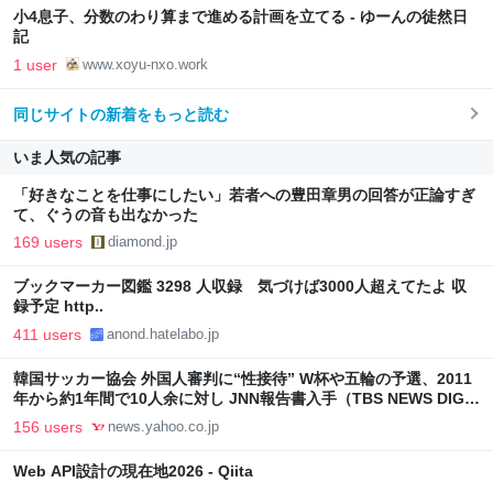
小4息子、分数のわり算まで進める計画を立てる - ゆーんの徒然日
記
1 user
www.xoyu-nxo.work
同じサイトの新着をもっと読む
いま人気の記事
「好きなことを仕事にしたい」若者への豊田章男の回答が正論すぎ
て、ぐうの音も出なかった
169 users
diamond.jp
ブックマーカー図鑑 3298 人収録 気づけば3000人超えてたよ 収
録予定 http..
411 users
anond.hatelabo.jp
韓国サッカー協会 外国人審判に“性接待” W杯や五輪の予選、2011
年から約1年間で10人余に対し JNN報告書入手（TBS NEWS DIG
Powered by JNN） - Yahoo!ニュース
156 users
news.yahoo.co.jp
Web API設計の現在地2026 - Qiita