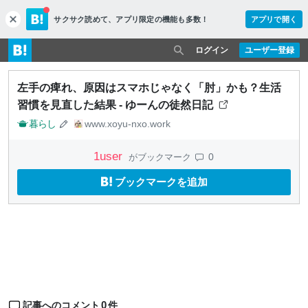
サクサク読めて、
アプリ限定の機能も多数！
アプリで開く
c
l
o
ログイン
ユーザー登録
s
e
左手の痺れ、原因はスマホじゃなく「肘」かも？生活
習慣を見直した結果 - ゆーんの徒然日記
暮らし
www.xoyu-nxo.work
1
user
0
がブックマーク
ブックマークを追加
0
記事へのコメント
件