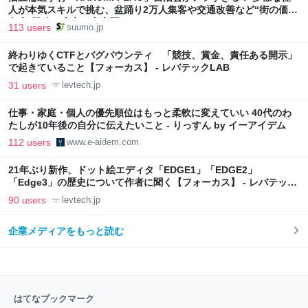
人が本気スキルで挑む、盆踊り2万人集客や交通改善など“街の価値
向上”戦略 東京・中央区
113 users
suumo.jp
終わりゆくCTFとバグバウンティ 「競技、賞金、責任ある開示」
で起きていること【フォーカス】 - レバテックLAB
31 users
levtech.jp
仕事・家庭・個人の優先順位はもっと柔軟に変えていい 40代のわ
たしが10年後の自分に伝えたいこと - りっすん by イーアイデム
112 users
www.e-aidem.com
21年ぶり新作、ドット絵エディタ「EDGE1」「EDGE2」
「Edge3」の歴史について作者に聞く【フォーカス】 - レバテック
LAB
90 users
levtech.jp
企業メディアをもっと読む
はてなブックマーク