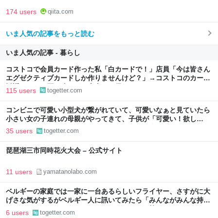
174 users
qiita.com
いま人気の記事をもっと読む
いま人気の記事 - 暮らし
コストコで会員カード作った私「白カードで！」店員「今は皆さん
エグゼクティブカードしか作りませんけど？」→コストコのカード
勧誘はやたら圧が強いが、本当にお得なの？
115 users
togetter.com
コンビニで可愛い小型犬が繋がれていて、可愛いなぁと見ていたら
小さい女の子連れの母親がやってきて、子供が「可愛い！欲し
い！」と言うと「連れて帰ろうか？」と言って犬に近づいて行った
35 users
togetter.com
琵琶湖三市同時花火大会 – 公式サイト
11 users
yamatanolabo.com
ベルギーの家庭では一家に一台あるらしいフライヤー、さすがに大
げさな気がするがベルギー人に訊いてみたら「みんながみんな持っ
てるわけやないで。うちにはあるけどな」とか答えるんだろうな
6 users
togetter.com