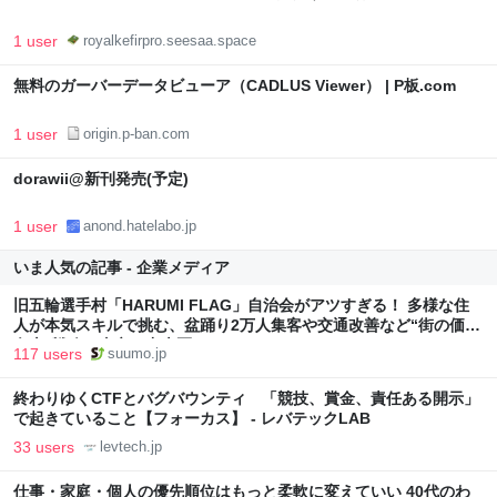
1 user
royalkefirpro.seesaa.space
無料のガーバーデータビューア（CADLUS Viewer） | P板.com
1 user
origin.p-ban.com
dorawii@新刊発売(予定)
1 user
anond.hatelabo.jp
いま人気の記事 - 企業メディア
旧五輪選手村「HARUMI FLAG」自治会がアツすぎる！ 多様な住
人が本気スキルで挑む、盆踊り2万人集客や交通改善など“街の価値
向上”戦略 東京・中央区
117 users
suumo.jp
終わりゆくCTFとバグバウンティ 「競技、賞金、責任ある開示」
で起きていること【フォーカス】 - レバテックLAB
33 users
levtech.jp
仕事・家庭・個人の優先順位はもっと柔軟に変えていい 40代のわ