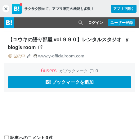
サクサク読めて、
アプリ限定の機能も多数！
アプリで開く
c
l
o
ログイン
ユーザー登録
s
e
【ユウキの語り部屋 vol.９９０】レンタルスタジオ - y-
blog’s room
世の中
www.y-officialroom.com
6
users
0
がブックマーク
ブックマークを追加
0
記事へのコメント
件