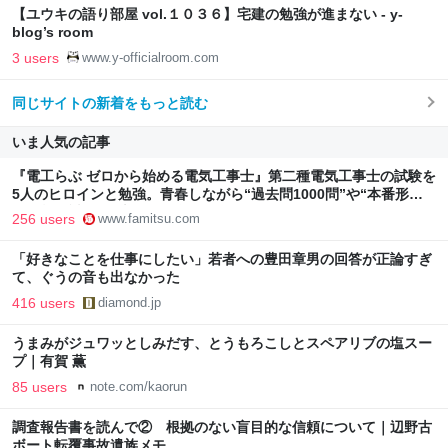
【ユウキの語り部屋 vol.１０３６】宅建の勉強が進まない - y-
blog’s room
3 users
www.y-officialroom.com
同じサイトの新着をもっと読む
いま人気の記事
『電工らぶ ゼロから始める電気工事士』第二種電気工事士の試験を
5人のヒロインと勉強。青春しながら“過去問1000問”や“本番形式
CBT模擬試験”で本格的に学べるノベルゲーム | ゲーム・エンタメ
256 users
www.famitsu.com
最新情報のファミ通.com
「好きなことを仕事にしたい」若者への豊田章男の回答が正論すぎ
て、ぐうの音も出なかった
416 users
diamond.jp
うまみがジュワッとしみだす、とうもろこしとスペアリブの塩スー
プ｜有賀 薫
85 users
note.com/kaorun
調査報告書を読んで② 根拠のない盲目的な信頼について｜辺野古
ボート転覆事故遺族メモ