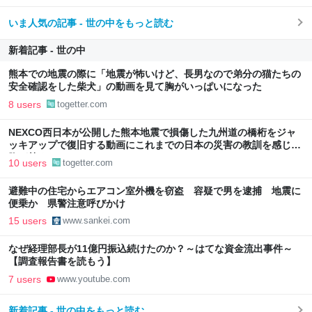
いま人気の記事 - 世の中をもっと読む
新着記事 - 世の中
熊本での地震の際に「地震が怖いけど、長男なので弟分の猫たちの
安全確認をした柴犬」の動画を見て胸がいっぱいになった
8 users
togetter.com
NEXCO西日本が公開した熊本地震で損傷した九州道の橋桁をジャ
ッキアップで復旧する動画にこれまでの日本の災害の教訓を感じて
胸が熱くなる
10 users
togetter.com
避難中の住宅からエアコン室外機を窃盗 容疑で男を逮捕 地震に
便乗か 県警注意呼びかけ
15 users
www.sankei.com
なぜ経理部長が11億円振込続けたのか？～はてな資金流出事件～
【調査報告書を読もう】
7 users
www.youtube.com
新着記事 - 世の中をもっと読む