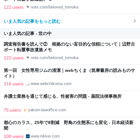
122 users
note.com/beloved_tomoka
いま人気の記事をもっと読む
いま人気の記事 - 世の中
調査報告書を読んで② 根拠のない盲目的な信頼について｜辺野古
ボート転覆事故遺族メモ
122 users
note.com/beloved_tomoka
第一回 女性専用ジムの清潔｜webちくま（筑摩書房の読みものサ
イト）
316 users
www.webchikuma.com
弁護士業務を通じて感じる、性被害の問題 - 薬院法律事務所
75 users
yakuin-lawoffice.com
都心のカラス、25年で8割減 野鳥の生態系にも変化 - 日本経済新
聞
100 users
www.nikkei.com