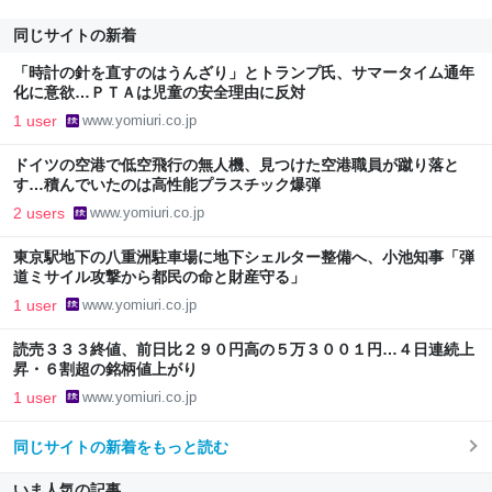
同じサイトの新着
「時計の針を直すのはうんざり」とトランプ氏、サマータイム通年
化に意欲…ＰＴＡは児童の安全理由に反対
1 user
www.yomiuri.co.jp
ドイツの空港で低空飛行の無人機、見つけた空港職員が蹴り落と
す…積んでいたのは高性能プラスチック爆弾
2 users
www.yomiuri.co.jp
東京駅地下の八重洲駐車場に地下シェルター整備へ、小池知事「弾
道ミサイル攻撃から都民の命と財産守る」
1 user
www.yomiuri.co.jp
読売３３３終値、前日比２９０円高の５万３００１円…４日連続上
昇・６割超の銘柄値上がり
1 user
www.yomiuri.co.jp
同じサイトの新着をもっと読む
いま人気の記事