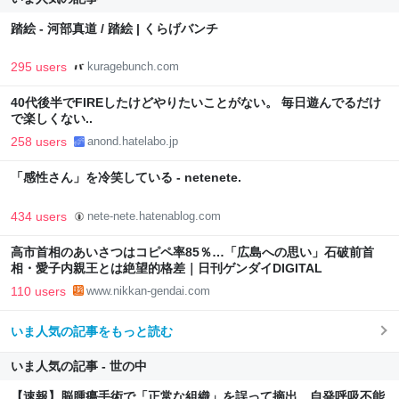
踏絵 - 河部真道 / 踏絵 | くらげバンチ
295 users
kuragebunch.com
40代後半でFIREしたけどやりたいことがない。 毎日遊んでるだけ
で楽しくない..
258 users
anond.hatelabo.jp
「感性さん」を冷笑している - netenete.
434 users
nete-nete.hatenablog.com
高市首相のあいさつはコピペ率85％…「広島への思い」石破前首
相・愛子内親王とは絶望的格差｜日刊ゲンダイDIGITAL
110 users
www.nikkan-gendai.com
いま人気の記事をもっと読む
いま人気の記事 - 世の中
【速報】脳腫瘍手術で「正常な組織」を誤って摘出…自発呼吸不能