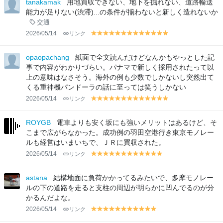
tanakamak
用地買収できない、地下を掘れない、道路輸送
w
w
能力が足りない(渋滞)...の条件が揃わないと新しく造れないか
交通
2026/05/14
リンク
y
y
y
y
y
y
y
y
y
y
y
y
y
el
el
el
el
el
el
el
el
el
el
el
el
el
lo
lo
lo
lo
lo
lo
lo
lo
lo
lo
lo
lo
lo
opaopachang
紙面で全文読んだけどなんかもやっとした記
w
w
w
w
w
w
w
w
w
w
w
w
w
事で内容がわかりづらい。パナマで新しく採用されたって以
上の意味はなさそう。海外の例も少数でしかないし突然出て
くる重神機パンドーラの話に至っては笑うしかない
2026/05/14
リンク
y
y
y
y
y
y
y
y
y
y
y
y
y
el
el
el
el
el
el
el
el
el
el
el
el
el
lo
lo
lo
lo
lo
lo
lo
lo
lo
lo
lo
lo
lo
ROYGB
電車よりも安く坂にも強いメリットはあるけど、そ
w
w
w
w
w
w
w
w
w
w
w
w
w
こまで広がらなかった。成功例の羽田空港行き東京モノレー
ルも経営はいまいちで、ＪＲに買収された。
2026/05/14
リンク
y
y
y
y
y
y
y
y
y
y
y
y
el
el
el
el
el
el
el
el
el
el
el
el
lo
lo
lo
lo
lo
lo
lo
lo
lo
lo
lo
lo
astana
結構地面に負荷かかってるみたいで、多摩モノレー
w
w
w
w
w
w
w
w
w
w
w
w
ルの下の道路を走ると支柱の周辺が明らかに凹んでるのが分
かるんだよな。
2026/05/14
リンク
y
y
y
y
y
y
y
y
y
y
y
el
el
el
el
el
el
el
el
el
el
el