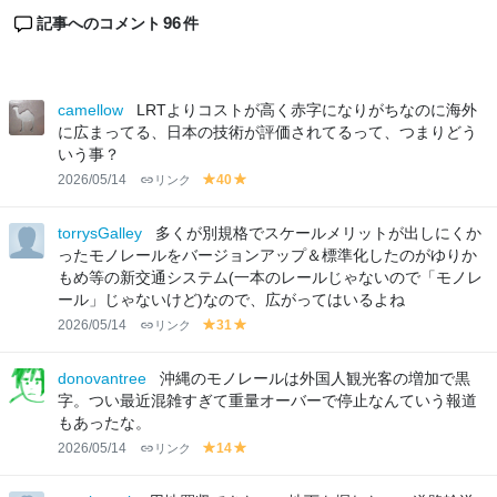
96
記事へのコメント
件
camellow
LRTよりコストが高く赤字になりがちなのに海外
に広まってる、日本の技術が評価されてるって、つまりどう
いう事？
2026/05/14
リンク
40
y
y
el
el
lo
lo
torrysGalley
多くが別規格でスケールメリットが出しにくか
w
w
ったモノレールをバージョンアップ＆標準化したのがゆりか
もめ等の新交通システム(一本のレールじゃないので「モノレ
ール」じゃないけど)なので、広がってはいるよね
2026/05/14
リンク
31
y
y
el
el
lo
lo
donovantree
沖縄のモノレールは外国人観光客の増加で黒
w
w
字。つい最近混雑すぎて重量オーバーで停止なんていう報道
もあったな。
2026/05/14
リンク
14
y
y
el
el
lo
lo