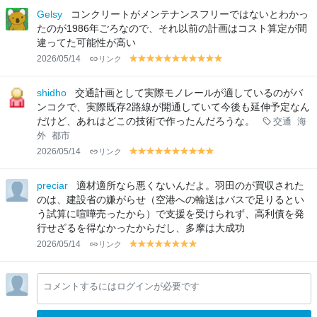
lo
lo
lo
lo
lo
lo
lo
lo
lo
lo
lo
Gelsy
コンクリートがメンテナンスフリーではないとわかっ
w
w
w
w
w
w
w
w
w
w
w
たのが1986年ごろなので、それ以前の計画はコスト算定が間
違ってた可能性が高い
2026/05/14
リンク
y
y
y
y
y
y
y
y
y
y
y
el
el
el
el
el
el
el
el
el
el
el
lo
lo
lo
lo
lo
lo
lo
lo
lo
lo
lo
shidho
交通計画として実際モノレールが適しているのがバ
w
w
w
w
w
w
w
w
w
w
w
ンコクで、実際既存2路線が開通していて今後も延伸予定なん
だけど、あれはどこの技術で作ったんだろうな。
交通
海
外
都市
2026/05/14
リンク
y
y
y
y
y
y
y
y
y
y
el
el
el
el
el
el
el
el
el
el
lo
lo
lo
lo
lo
lo
lo
lo
lo
lo
preciar
適材適所なら悪くないんだよ。羽田のが買収された
w
w
w
w
w
w
w
w
w
w
のは、建設省の嫌がらせ（空港への輸送はバスで足りるとい
う試算に喧嘩売ったから）で支援を受けられず、高利債を発
行せざるを得なかったからだし、多摩は大成功
2026/05/14
リンク
y
y
y
y
y
y
y
y
el
el
el
el
el
el
el
el
lo
lo
lo
lo
lo
lo
lo
lo
コメントするにはログインが必要です
w
w
w
w
w
w
w
w