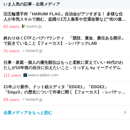
いま人気の記事 - 企業メディア
旧五輪選手村「HARUMI FLAG」自治会がアツすぎる！ 多様な住
人が本気スキルで挑む、盆踊り2万人集客や交通改善など“街の価値
向上”戦略 東京・中央区
82 users
suumo.jp
終わりゆくCTFとバグバウンティ 「競技、賞金、責任ある開示」
で起きていること【フォーカス】 - レバテックLAB
31 users
levtech.jp
仕事・家庭・個人の優先順位はもっと柔軟に変えていい 40代のわ
たしが10年後の自分に伝えたいこと - りっすん by イーアイデム
111 users
www.e-aidem.com
21年ぶり新作、ドット絵エディタ「EDGE1」「EDGE2」
「Edge3」の歴史について作者に聞く【フォーカス】 - レバテック
LAB
89 users
levtech.jp
企業メディアをもっと読む