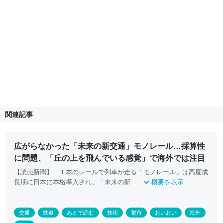
関連記事
広がらなかった「未来の新交通」モノレール…採算性
に問題、「丘の上を飛んでいる感覚」で海外では注目
【読売新聞】 １
本
のレールで列車が走る「モノレール」は高度成
長期に日
本
に
本
格導入され、「未来の新...
概要を表示
交通
鉄道
あとで読む
技術
都市
おいおい
海外