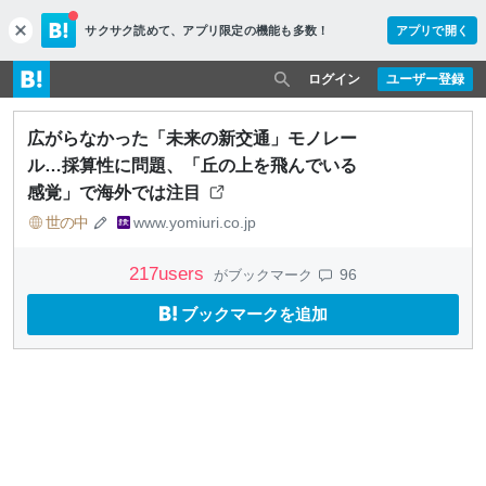
サクサク読めて、
アプリ限定の機能も多数！
アプリで開く
c
l
o
ログイン
ユーザー登録
s
e
広がらなかった「未来の新交通」モノレー
ル…採算性に問題、「丘の上を飛んでいる
感覚」で海外では注目
世の中
www.yomiuri.co.jp
217
users
96
がブックマーク
ブックマークを追加