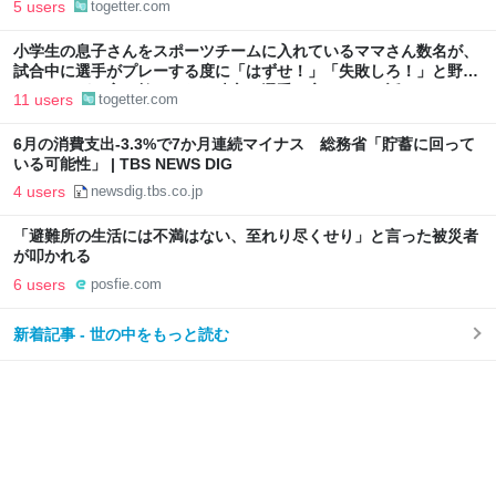
5 users
togetter.com
小学生の息子さんをスポーツチームに入れているママさん数名が、
試合中に選手がプレーする度に「はずせ！」「失敗しろ！」と野次
っていたが、実は敵ではなく味方の選手に言っていた話
11 users
togetter.com
6月の消費支出-3.3%で7か月連続マイナス 総務省「貯蓄に回って
いる可能性」 | TBS NEWS DIG
4 users
newsdig.tbs.co.jp
「避難所の生活には不満はない、至れり尽くせり」と言った被災者
が叩かれる
6 users
posfie.com
新着記事 - 世の中をもっと読む