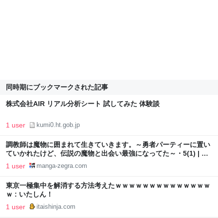
同時期にブックマークされた記事
株式会社AIR リアル分析シート 試してみた 体験談
1 user
kumi0.ht.gob.jp
調教師は魔物に囲まれて生きていきます。～勇者パーティーに置い
ていかれたけど、伝説の魔物と出会い最強になってた～・5(1) | マ
ンガゼグラ
1 user
manga-zegra.com
東京一極集中を解消する方法考えたｗｗｗｗｗｗｗｗｗｗｗｗｗｗ
ｗ : いたしん！
1 user
itaishinja.com