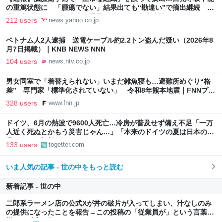
の重篤状態に 「腫瘍でない」結果出ても“勘違い”で摘出継続 通
常の生活送っていた患者が手足も動かず 京大病院（MBSニュー
212 users
news.yahoo.co.jp
ス） - Yahoo!ニュース
ベトナム人2人逮捕 送電ケーブル約2.2トン盗んだ疑い（2026年8
月7日掲載）｜KNB NEWS NNN
104 users
news.ntv.co.jp
男女同室で「着替えられない」いまだ雑魚寝も…避難所めぐり“格
差” 専門家「標準化されていない」 令和8年熊本地震｜FNNプラ
イムオンライン
328 users
www.fnn.jp
ドイツ、6月の熱波で9600人死亡…冷房が普及せず備え不足「一万
人近く死ぬとかもう災害じゃん…」「本来のドイツの夏は日本の10
月ぐらいの気候やからねえ」
133 users
togetter.com
いま人気の記事 - 世の中をもっと読む
新着記事 - 世の中
二郎系ラーメン店の公式Xが丼の破片が入ってしまい、汁なしのみ
の提供になったことを報告→この投稿の「従業員が」という言葉に
様々な反応が集まる