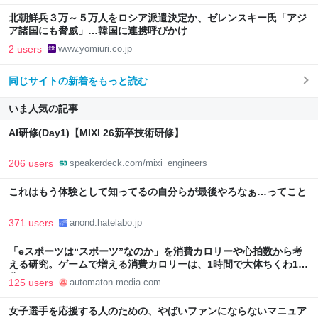
北朝鮮兵３万～５万人をロシア派遣決定か、ゼレンスキー氏「アジ
ア諸国にも脅威」…韓国に連携呼びかけ
2 users
www.yomiuri.co.jp
同じサイトの新着をもっと読む
いま人気の記事
AI研修(Day1)【MIXI 26新卒技術研修】
206 users
speakerdeck.com/mixi_engineers
これはもう体験として知ってるの自分らが最後やろなぁ…ってこと
371 users
anond.hatelabo.jp
「eスポーツは“スポーツ”なのか」を消費カロリーや心拍数から考
える研究。ゲームで増える消費カロリーは、1時間で大体ちくわ1本
分 - AUTOMATON
125 users
automaton-media.com
女子選手を応援する人のための、やばいファンにならないマニュア