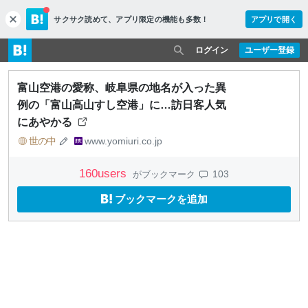
サクサク読めて、
アプリ限定の機能も多数！
アプリで開く
c
l
o
ログイン
ユーザー登録
s
e
富山空港の愛称、岐阜県の地名が入った異
例の「富山高山すし空港」に…訪日客人気
にあやかる
世の中
www.yomiuri.co.jp
160
users
103
がブックマーク
ブックマークを追加