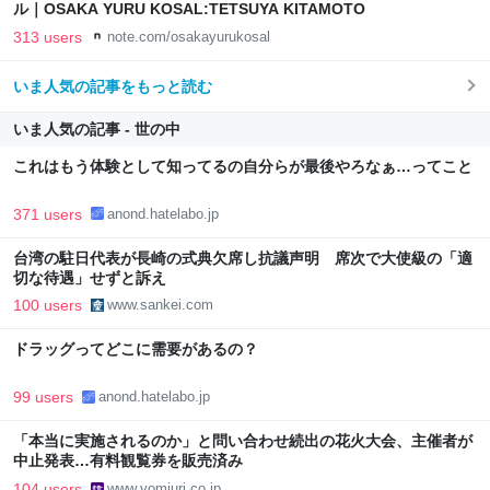
ル｜OSAKA YURU KOSAL:TETSUYA KITAMOTO
313 users
note.com/osakayurukosal
いま人気の記事をもっと読む
いま人気の記事 - 世の中
これはもう体験として知ってるの自分らが最後やろなぁ…ってこと
371 users
anond.hatelabo.jp
台湾の駐日代表が長崎の式典欠席し抗議声明 席次で大使級の「適
切な待遇」せずと訴え
100 users
www.sankei.com
ドラッグってどこに需要があるの？
99 users
anond.hatelabo.jp
「本当に実施されるのか」と問い合わせ続出の花火大会、主催者が
中止発表…有料観覧券を販売済み
104 users
www.yomiuri.co.jp