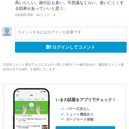
高いらしい。旅行記も多い。不思議なくらい。迷いにくくす
る効果があっていいと思う。
2026/07/09
リンク
y
el
lo
コメントするにはログインが必要です
w
ログインしてコメント
注目コメント算出アルゴリズムの一部にLINEヤフー株式会社の「建設的コメント順
位付けモデルAPI」を使用しています
いまの話題をアプリでチェック！
バナー広告なし
ミュート機能あり
ダークモード搭載