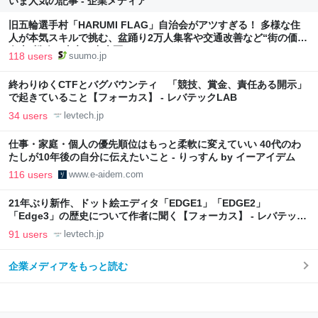
いま人気の記事 - 企業メディア
旧五輪選手村「HARUMI FLAG」自治会がアツすぎる！ 多様な住
人が本気スキルで挑む、盆踊り2万人集客や交通改善など“街の価値
向上”戦略 東京・中央区
118 users
suumo.jp
終わりゆくCTFとバグバウンティ 「競技、賞金、責任ある開示」
で起きていること【フォーカス】 - レバテックLAB
34 users
levtech.jp
仕事・家庭・個人の優先順位はもっと柔軟に変えていい 40代のわ
たしが10年後の自分に伝えたいこと - りっすん by イーアイデム
116 users
www.e-aidem.com
21年ぶり新作、ドット絵エディタ「EDGE1」「EDGE2」
「Edge3」の歴史について作者に聞く【フォーカス】 - レバテック
LAB
91 users
levtech.jp
企業メディアをもっと読む