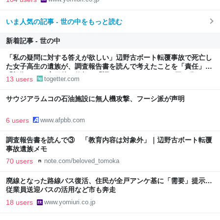
いま人気の記事 - 世の中をもっと読む
新着記事 - 世の中
「私の疑問に対する答えが欲しい」辺野古ボート転覆事故で死亡し
た女子高生の遺族が、調査報告書を読んで考えたことを「責任」
「根拠のない盲目的な信頼」「調べなかったこと」の3回に分けて
13 users
togetter.com
執筆
サウジアラムコの石油施設に無人機攻撃、フーシ派が声明
6 users
www.afpbb.com
調査報告書を読んで③ 「教育内容は対象外」｜辺野古ボート転覆
事故遺族メモ
70 users
note.com/beloved_tomoka
廃線となった路線バス復活、住民が全戸アンケ基に「需要」提示…
従業員送迎バスの活用など市も奔走
18 users
www.yomiuri.co.jp