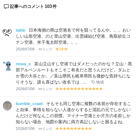
103
記事へのコメント
件
table
日本海側の県は空港名で何を競ってるんや。。。おい
しい山形空港、のと里山空港、出雲縁結び空港、鳥取砂丘コ
ナン空港、米子鬼太郎空港。。。
2026/07/08
リンク
29
y
y
el
el
lo
lo
nowa_s
富山立山すし空港ではダメだったのかな？立山・黒
w
w
部アルペンルートもそこそこ有名だと思うんだけど。ダムと
か雪の大谷とか。／富山県民も岐阜県民も微妙な気持ちにな
りそうな、誰も喜ばない改名では…。
地域
2026/07/08
リンク
y
y
y
y
y
y
y
y
y
y
y
y
y
el
el
el
el
el
el
el
el
el
el
el
el
el
lo
lo
lo
lo
lo
lo
lo
lo
lo
lo
lo
lo
lo
bumble_crawl
そもそも同じ空港に複数の名前が存在するこ
w
w
w
w
w
w
w
w
w
w
w
w
w
と自体、事情を知らない人達からすると混乱の元でしかない
んだけど何なんこの習慣。マイナー空港とか片方の名前しか
知らない場合、地図や案内に両方表記しないと困るよね。
2026/07/08
リンク
y
y
y
y
y
y
y
y
y
y
el
el
el
el
el
el
el
el
el
el