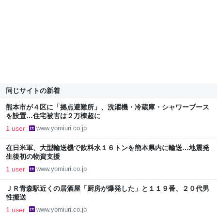
同じサイトの新着
熊本市が４区に「拠点避難所」、洗濯機・冷蔵庫・シャワーブース
を設置…住宅被害は２万棟超に
1 user
www.yomiuri.co.jp
在日米軍、大型輸送機で飲料水１６トンを熊本県内に輸送…地震発
生後初の物資支援
1 user
www.yomiuri.co.jp
ＪＲ青森駅近くの居酒屋「厨房が爆発した」と１１９番、２０代男
性搬送
1 user
www.yomiuri.co.jp