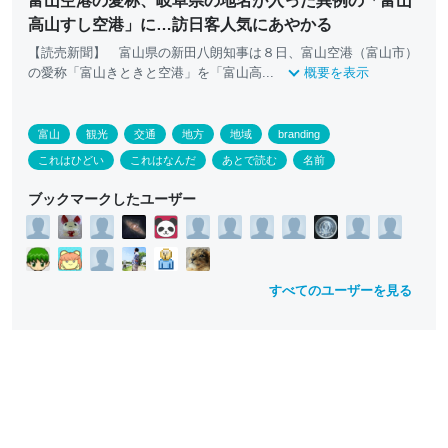
富山空港の愛称、岐阜県の地名が入った異例の「富山
高山すし空港」に…訪日客人気にあやかる
【読売新聞】 富山県の新田八朗知事は８日、富山空港（富山市）
の愛称「富山きときと空港」を「富山高...
概要を表示
富山
観光
交通
地方
地域
branding
これはひどい
これはなんだ
あとで読む
名前
ブックマークしたユーザー
すべてのユーザーを見る