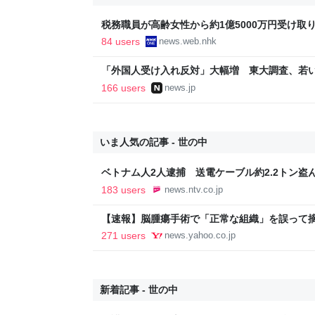
税務職員が高齢女性から約1億5000万円受け取り競
ス
84 users
news.web.nhk
「外国人受け入れ反対」大幅増 東大調査、若い世代
166 users
news.jp
いま人気の記事 - 世の中
ベトナム人2人逮捕 送電ケーブル約2.2トン盗ん
日掲載）｜KNB NEWS NNN
183 users
news.ntv.co.jp
【速報】脳腫瘍手術で「正常な組織」を誤って
に 「腫瘍でない」結果出ても“勘違い”で摘出
271 users
news.yahoo.co.jp
者が手足も動かず 京大病院（MBSニュース） - 
新着記事 - 世の中