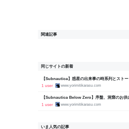
関連記事
同じサイトの新着
【Subnautica】惑星の出来事の時系列とスト
ちカラスの雑記帳
1 user
www.yorimitikarasu.com
【Subnautica Below Zero】序盤、洞
スメ！ - よりみちカラスの雑記帳
1 user
www.yorimitikarasu.com
いま人気の記事