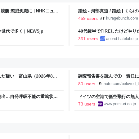
艇 懲戒免職に | NHKニュー
踏絵 - 河部真道 / 踏絵 | くら
459 users
kuragebunch.com
で多く | NEWSjp
40代後半でFIREしたけどや
い..
361 users
anond.hatelabo.jp
だ疑い 富山県（2026年8月7
調査報告書を読んで① 責任に
80 users
note.com/beloved_
摘出…自発呼吸不能の重篤状態
ドイツの空港で低空飛行の無人
継続 通常の生活送っていた患
たのは高性能プラスチック爆弾
73 users
www.yomiuri.co.jp
Yahoo!ニュース