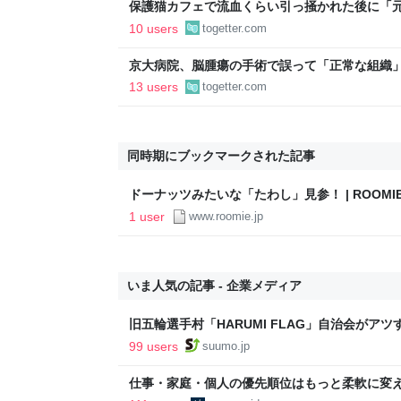
保護猫カフェで流血くらい引っ掻かれた後に「
去にもお客さんに怪我させたことがあった」と
10 users
togetter.com
対応をめぐって賛否分かれる
京大病院、脳腫瘍の手術で誤って「正常な組織
者は自発呼吸ができず、手足が動かない状態に「
13 users
togetter.com
同時期にブックマークされた記事
ドーナッツみたいな「たわし」見参！ | ROOM
1 user
www.roomie.jp
いま人気の記事 - 企業メディア
旧五輪選手村「HARUMI FLAG」自治会がア
ルで挑む、盆踊り2万人集客や交通改善など“街
99 users
suumo.jp
区
仕事・家庭・個人の優先順位はもっと柔軟に変えて
後の自分に伝えたいこと - りっすん by イーア