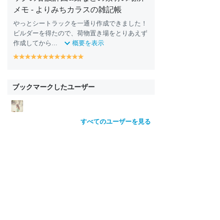
メモ - よりみちカラスの雑記帳
やっとシートラックを一通り作成できました！
ビルダーを得たので、荷物置き場をとりあえず
作成してから...
概要を表示
y
y
y
y
y
y
y
y
y
y
y
y
e
e
e
e
e
e
e
e
e
e
e
e
ll
ll
ll
ll
ll
ll
ll
ll
ll
ll
ll
ll
o
o
o
o
o
o
o
o
o
o
o
o
ブックマークしたユーザー
w
w
w
w
w
w
w
w
w
w
w
w
すべてのユーザーを見る