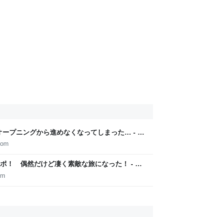
Zero】オープニングから進めなくなってしまった… - よ
com
ポ！ 偶然だけど凄く素敵な旅になった！ - よ
om