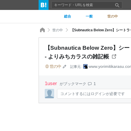
総合
一般
世の中
世の中
【Subnautica Below Zer
【Subnautica Below Z
- よりみちカラスの雑記帳
世の中
www.yorimitikarasu.co
記事元:
1
user
1
がブックマーク
コメントするにはログインが必要です