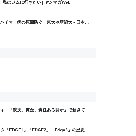
１１話 私はジムに行きたい | ヤンマガWeb
ハイマー病の原因防ぐ 東大や新潟大 - 日本経
ティ 「競技、賞金、責任ある開示」で起きてい
ックLAB
「EDGE1」「EDGE2」「Edge3」の歴史に
 - レバテックLAB