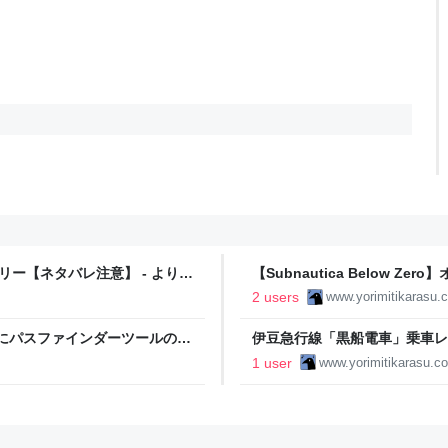
ーリー【ネタバレ注意】 - よりみ
【Subnautica Below 
りみちカラスの雑記帳
2 users
www.yorimitikarasu.
窟のお供にパスファインダーツールのス
伊豆急行線「黒船電車」乗車レ
りみちカラスの雑記帳
1 user
www.yorimitikarasu.c