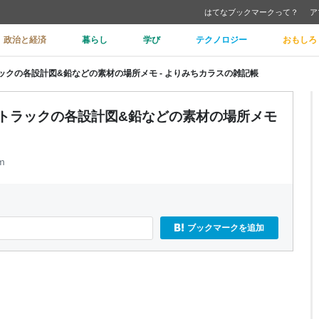
はてなブックマークって？
ア
政治と経済
暮らし
学び
テクノロジー
おもしろ
o】シートラックの各設計図&鉛などの素材の場所メモ - よりみちカラスの雑記帳
ero】シートラックの各設計図&鉛などの素材の場所メモ
m
ブックマークを追加