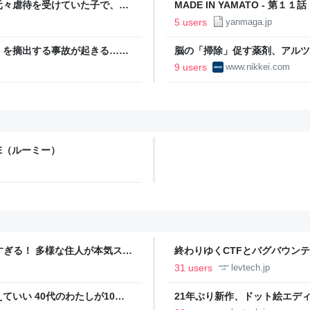
元々虐待を受けていた子で、過
MADE IN YAMATO - 第
説明された→カフェと投稿者の
5 users
yanmaga.jp
」を摘出する事故が起きる…患
脳の「掃除」促す薬剤、アルツ
『脳外科医 竹田くん』かよ」
済新聞
9 users
www.nikkei.com
IE（ルーミー）
ツすぎる！ 多様な住人が本気スキ
終わりゆくCTFとバグバウン
の価値向上”戦略 東京・中央
ること【フォーカス】 - レバテ
31 users
levtech.jp
いい 40代のわたしが10年
21年ぶり新作、ドット絵エディタ
イデム
ついて作者に聞く【フォーカス】