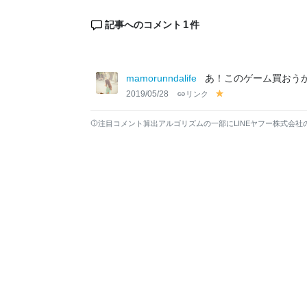
1
記事へのコメント
件
mamorunndalife
あ！このゲーム買おうか迷
2019/05/28
リンク
y
el
lo
注目コメント算出アルゴリズムの一部にLINEヤフー株式会社
w