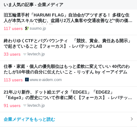
いま人気の記事 - 企業メディア
旧五輪選手村「HARUMI FLAG」自治会がアツすぎる！ 多様な住
人が本気スキルで挑む、盆踊り2万人集客や交通改善など“街の価値
向上”戦略 東京・中央区
117 users
suumo.jp
終わりゆくCTFとバグバウンティ 「競技、賞金、責任ある開示」
で起きていること【フォーカス】 - レバテックLAB
33 users
levtech.jp
仕事・家庭・個人の優先順位はもっと柔軟に変えていい 40代のわ
たしが10年後の自分に伝えたいこと - りっすん by イーアイデム
113 users
www.e-aidem.com
21年ぶり新作、ドット絵エディタ「EDGE1」「EDGE2」
「Edge3」の歴史について作者に聞く【フォーカス】 - レバテック
LAB
91 users
levtech.jp
企業メディアをもっと読む