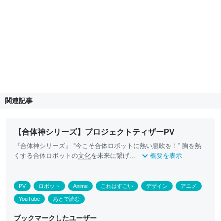
関連記事
【合体神シリーズ】プロジェクトティザーPV
『合体神シリーズ』 “今こそ合体ロボットに熱い息吹を！” 胸を熱
くする合体ロボットの
文化
を未来に繋げ...
概要を表示
PV
ロボット
Anime
これはすごい
デザイン
アニメ
YouTube
あとで読む
ブックマークしたユーザー