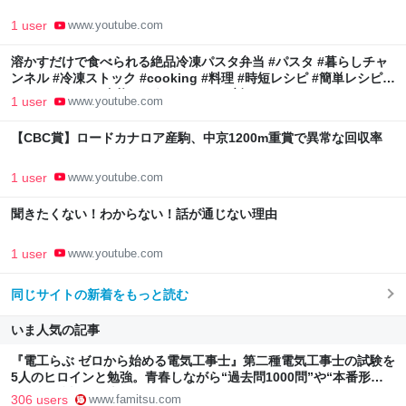
1 user
www.youtube.com
溶かすだけで食べられる絶品冷凍パスタ弁当 #パスタ #暮らしチャ
ンネル #冷凍ストック #cooking #料理 #時短レシピ #簡単レシピ
#pasta #food #自炊 #おうちごはん #時短
1 user
www.youtube.com
【CBC賞】ロードカナロア産駒、中京1200m重賞で異常な回収率
1 user
www.youtube.com
聞きたくない！わからない！話が通じない理由
1 user
www.youtube.com
同じサイトの新着をもっと読む
いま人気の記事
『電工らぶ ゼロから始める電気工事士』第二種電気工事士の試験を
5人のヒロインと勉強。青春しながら“過去問1000問”や“本番形式
CBT模擬試験”で本格的に学べるノベルゲーム | ゲーム・エンタメ
306 users
www.famitsu.com