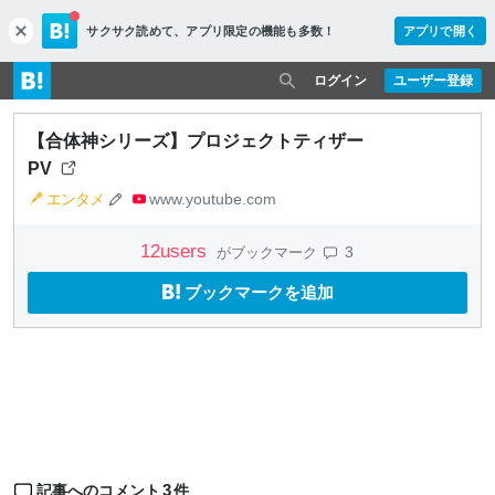
サクサク読めて、
アプリ限定の機能も多数！
アプリで開く
c
l
o
ログイン
ユーザー登録
s
e
【合体神シリーズ】プロジェクトティザー
PV
エンタメ
www.youtube.com
12
users
3
がブックマーク
ブックマークを追加
3
記事へのコメント
件