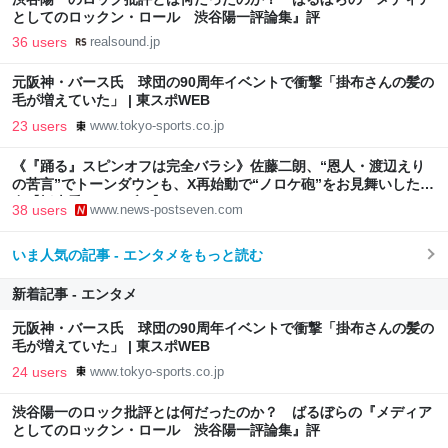
としてのロックン・ロール 渋谷陽一評論集』評
36 users
realsound.jp
元阪神・バース氏 球団の90周年イベントで衝撃「掛布さんの髪の
毛が増えていた」 | 東スポWEB
23 users
www.tokyo-sports.co.jp
《『踊る』スピンオフは完全バラシ》佐藤二朗、“恩人・渡辺えり
の苦言”でトーンダウンも、X再始動で“ノロケ砲”をお見舞いした現
在【橋本愛とトラブル】
38 users
www.news-postseven.com
いま人気の記事 - エンタメをもっと読む
新着記事 - エンタメ
元阪神・バース氏 球団の90周年イベントで衝撃「掛布さんの髪の
毛が増えていた」 | 東スポWEB
24 users
www.tokyo-sports.co.jp
渋谷陽一のロック批評とは何だったのか？ ばるぼらの『メディア
としてのロックン・ロール 渋谷陽一評論集』評