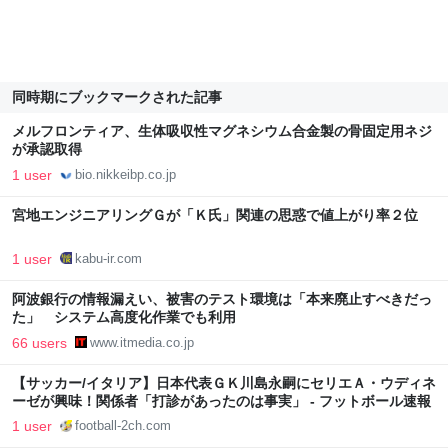
同時期にブックマークされた記事
メルフロンティア、生体吸収性マグネシウム合金製の骨固定用ネジ
が承認取得
1 user
bio.nikkeibp.co.jp
宮地エンジニアリングＧが「Ｋ氏」関連の思惑で値上がり率２位
1 user
kabu-ir.com
阿波銀行の情報漏えい、被害のテスト環境は「本来廃止すべきだっ
た」 システム高度化作業でも利用
66 users
www.itmedia.co.jp
【サッカー/イタリア】日本代表ＧＫ川島永嗣にセリエＡ・ウディネ
ーゼが興味！関係者「打診があったのは事実」 - フットボール速報
1 user
football-2ch.com