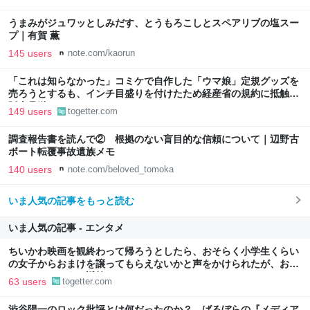
最新情報のファミ通.com
うまみがジュワッとしみだす、とうもろこしとスペアリブの塩スー
プ｜有賀 薫
145 users
note.com/kaorun
「これは知らなかった」コミケで自作した「ウマ娘」定規グッズを
売ろうとするも、インチ目盛りを付けたため経産省の規約に抵触、
販売見送りに
149 users
togetter.com
調査報告書を読んで② 根拠のない盲目的な信頼について｜辺野古
ボート転覆事故遺族メモ
140 users
note.com/beloved_tomoka
いま人気の記事をもっと読む
いま人気の記事 - エンタメ
ちいかわ映画を観終わって帰ろうとしたら、おそらく小学生くらい
の女子からおまけを譲ってもらえないかと声をかけられたが、おっ
さんはこのように返答しました
63 users
togetter.com
渋谷陽一のロック批評とは何だったのか？ ばるぼらの『メディア