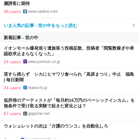
層誘客に期待
48 users
www.sankei.com
いま人気の記事 - 世の中をもっと読む
新着記事 - 世の中
イオンモール爆発巡り遺族装う投稿拡散、投稿者「閲覧数稼ぎや承
認欲求止まらなくなった」
24 users
www.yomiuri.co.jp
茎すら残らず シカにヒマワリ食べられ「高原まつり」中止 福島
| 毎日新聞
24 users
mainichi.jp
低所得のアーティストが「毎月約16万円のベーシックインカム」を
無条件で受け取る実験で起きた変化とは？
67 users
gigazine.net
ウォシュレットの次は「介護のウンコ」を自動化しろ