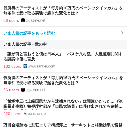
低所得のアーティストが「毎月約16万円のベーシックインカム」を
無条件で受け取る実験で起きた変化とは？
66 users
gigazine.net
いま人気の記事をもっと読む
いま人気の記事 - 世の中
「誰が何と言おうと僕は日本人」 バスケ八村塁、人種差別に関す
る誹謗中傷に言及
182 users
www.sankei.com
低所得のアーティストが「毎月約16万円のベーシックインカム」を
無条件で受け取る実験で起きた変化とは？
66 users
gigazine.net
「飯塚幸三は上級国民だから逮捕されない」は間違いだった…《池
袋暴走事故》警視庁幹部が「自民党議員」に呼び出されても逮捕を
見送った理由 | 文春オンライン
220 users
bunshun.jp
万博会場跡地に別荘エリア構想浮上 サーキットと相乗効果で富裕