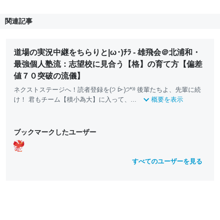
関連記事
道場の実況中継をちらりと|ω･)ﾁﾗ - 雄飛会＠北浦和・
最強個人塾流：志望校に見合う【格】の育て方【偏差
値７０突破の流儀】
ネクストステージへ！読者登録を(੭ ᐕ)੭*⁾⁾ 後輩たちよ、先輩に続
け！ 君もチーム【積小為大】に入って、...
概要を表示
ブックマークしたユーザー
すべてのユーザーを見る