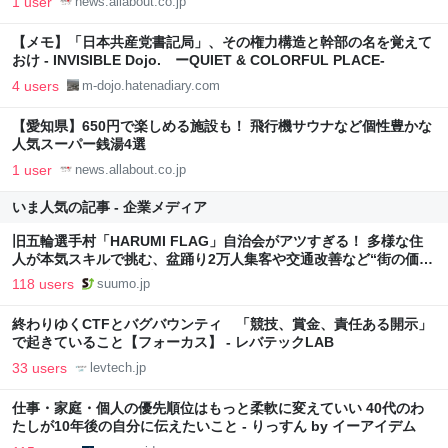
1 user
news.allabout.co.jp
【メモ】「日本共産党書記局」、その権力構造と幹部の名を覚えて
おけ - INVISIBLE Dojo. ーQUIET & COLORFUL PLACE-
4 users
m-dojo.hatenadiary.com
【愛知県】650円で楽しめる施設も！ 飛行機サウナなど個性豊かな
人気スーパー銭湯4選
1 user
news.allabout.co.jp
いま人気の記事 - 企業メディア
旧五輪選手村「HARUMI FLAG」自治会がアツすぎる！ 多様な住
人が本気スキルで挑む、盆踊り2万人集客や交通改善など“街の価値
向上”戦略 東京・中央区
118 users
suumo.jp
終わりゆくCTFとバグバウンティ 「競技、賞金、責任ある開示」
で起きていること【フォーカス】 - レバテックLAB
33 users
levtech.jp
仕事・家庭・個人の優先順位はもっと柔軟に変えていい 40代のわ
たしが10年後の自分に伝えたいこと - りっすん by イーアイデム