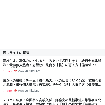
同じサイトの新着
高校生よ、夏休みにやれるところまで【尽己】を！ - 雄飛会＠北浦
和・最強個人塾流：志望校に見合う【格】の育て方【偏差値７０突
破の流儀】
1 user
www.yu-hikai.net
頂点への挑戦！チーム【積小為大】への伝言！٩( ᐛ )و② - 雄飛会＠
北浦和・最強個人塾流：志望校に見合う【格】の育て方【偏差値７
０突破の流儀】
1 user
www.yu-hikai.net
２０２６年度：全国公立高校入試・評論文の最新潮流 - 雄飛会＠北
浦和・最強個人塾流：志望校に見合う【格】の育て方【偏差値７０