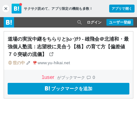
サクサク読めて、
アプリ限定の機能も多数！
アプリで開く
c
l
o
ログイン
ユーザー登録
s
e
道場の実況中継をちらりと|ω･)ﾁﾗ - 雄飛会＠北浦和・最
強個人塾流：志望校に見合う【格】の育て方【偏差値
７０突破の流儀】
世の中
www.yu-hikai.net
1
user
0
がブックマーク
ブックマークを追加