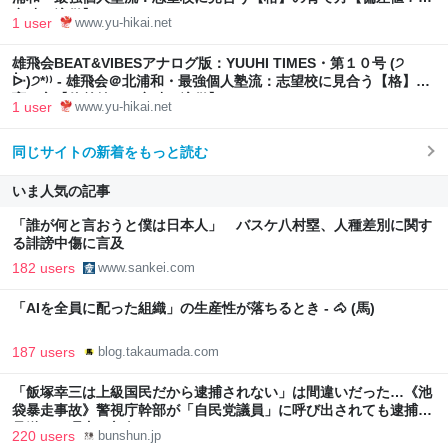
突破の流儀】
1 user
www.yu-hikai.net
雄飛会BEAT&VIBESアナログ版：YUUHI TIMES・第１０号 (੭
ᐕ)੭*⁾⁾ - 雄飛会＠北浦和・最強個人塾流：志望校に見合う【格】の
育て方【偏差値７０突破の流儀】
1 user
www.yu-hikai.net
同じサイトの新着をもっと読む
いま人気の記事
「誰が何と言おうと僕は日本人」 バスケ八村塁、人種差別に関す
る誹謗中傷に言及
182 users
www.sankei.com
「AIを全員に配った組織」の生産性が落ちるとき - 🐴 (馬)
187 users
blog.takaumada.com
「飯塚幸三は上級国民だから逮捕されない」は間違いだった…《池
袋暴走事故》警視庁幹部が「自民党議員」に呼び出されても逮捕を
見送った理由 | 文春オンライン
220 users
bunshun.jp