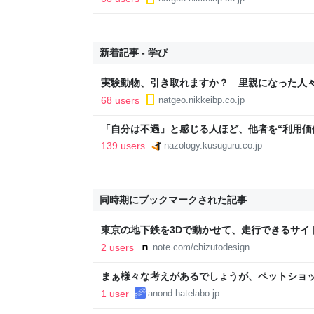
新着記事 - 学び
実験動物、引き取れますか？ 里親になった人
68 users
natgeo.nikkeibp.co.jp
「自分は不遇」と感じる人ほど、他者を“利用価値
139 users
nazology.kusuguru.co.jp
同時期にブックマークされた記事
東京の地下鉄を3Dで動かせて、走行できるサイ
｜地図とかデザインとか
2 users
note.com/chizutodesign
まぁ様々な考えがあるでしょうが、ペットショッ
1 user
anond.hatelabo.jp