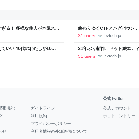
ツすぎる！ 多様な住人が本気スキ
終わりゆくCTFとバグバウン
の価値向上”戦略 東京・中央
ること【フォーカス】 - レバテ
31 users
levtech.jp
いい 40代のわたしが10年
21年ぶり新作、ドット絵エディタ
イデム
ついて作者に聞く【フォーカス】
91 users
levtech.jp
公式Twitter
拡張機能
ガイドライン
公式アカウント
グ
利用規約
ホットエントリー
プライバシーポリシー
わせ
利用者情報の外部送信について