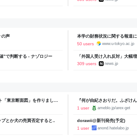
々の声
本学の財務状況に関する報道につ
50 users
www.u-tokyo.ac.jp
”で判断する - ナゾロジー
「外国人受け入れ反対」大幅増 
309 users
news.jp
ト「東京断面図」を作りました
『何が由紀さおりだ。ふざけん
1 user
ameblo.jp/arex-get
プとか犬の売買否定すると..
dorawii@新刊発売(予定)
1 user
anond.hatelabo.jp