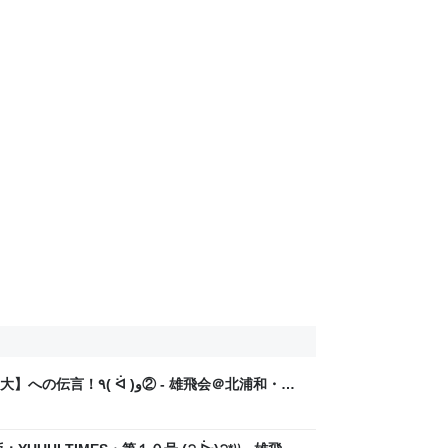
و② - 雄飛会＠北浦和・最
格】の育て方【偏差値７０突破の流儀】