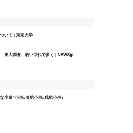
いて | 東京大学
東大調査、若い世代で多く | NEWSjp
な小泉#小泉#冷酷小泉#残酷小泉』