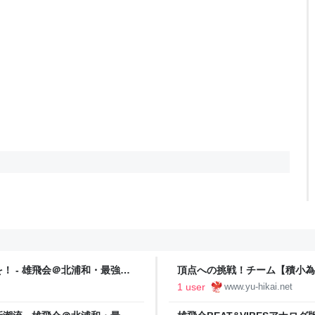
 - 雄飛会＠北浦和・最強個
頂点への挑戦！チーム【積小為大】への伝言！٩( ᐛ )
値７０突破の流儀】
強個人塾流：志望校に見合う【
1 user
www.yu-hikai.net