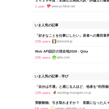
２０２６年度：全国公立高校入試・評論文の最新潮
個人塾流：志望校に見合う【格】の育て方【偏
1 user
www.yu-hikai.net
いま人気の記事
「好きなことを仕事にしたい」若者への豊田章
音も出なかった
239 users
diamond.jp
Web API設計の現在地2026 - Qiita
236 users
qiita.com
いま人気の記事 - 学び
「自分は不遇」と感じる人ほど、他者を“利用価値
139 users
nazology.kusuguru.co.jp
実験動物、引き取れますか？ 里親になった人
68 users
natgeo.nikkeibp.co.jp