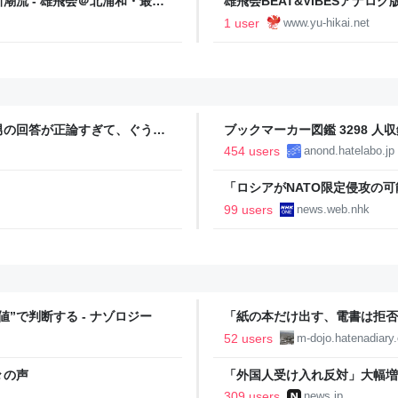
流 - 雄飛会＠北浦和・最強
雄飛会BEAT&VIBESアナログ版：Y
差値７０突破の流儀】
＠北浦和・最強個人塾流：志望
1 user
www.yu-hikai.net
流儀】
男の回答が正論すぎて、ぐうの
ブックマーカー図鑑 3298 人収
454 users
anond.hatelabo.jp
「ロシアがNATO限定侵攻の可能
99 users
news.web.nhk
”で判断する - ナゾロジー
「紙の本だけ出す、電書は拒否
『差別者』となる…のだろうか？ - IN
52 users
m-dojo.hatenadiary
PLACE-
々の声
「外国人受け入れ反対」大幅増 
309 users
news.jp