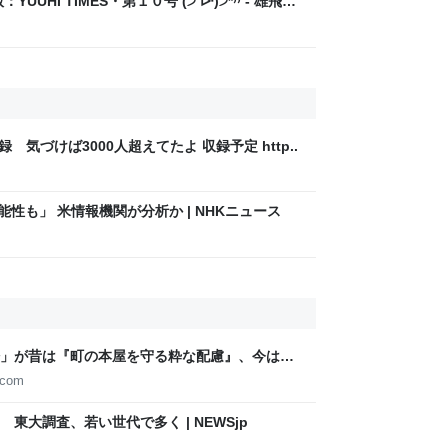
UUHI TIMES・第１０号 (੭ ᐕ)੭*⁾⁾ - 雄飛会
校に見合う【格】の育て方【偏差値７０突破の
録 気づけば3000人超えてたよ 収録予定 http..
性も」 米情報機関が分析か | NHKニュース
」が昔は『町の本屋を守る粋な配慮』、今は
VISIBLE Dojo. ーQUIET & COLORFUL
.com
東大調査、若い世代で多く | NEWSjp