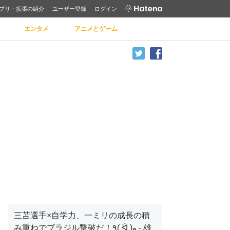
プリ・拡張の紹介
ユーザー登録
ログイン
エンタメ
アニメとゲーム
三苫選手×自学力、一ミリの成長の積
み重ねでブラジル撃破だ！٩( ᐛ )و - 雄