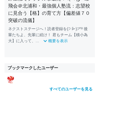
飛会＠北浦和・最強個人塾流：志望校
に見合う【格】の育て方【偏差値７０
突破の流儀】
ネクストステージへ！読者登録を(੭ ᐕ)੭*⁾⁾ 後
輩たちよ、先輩に続け！ 君もチーム【積小為
大】に入って、...
概要を表示
ブックマークしたユーザー
すべてのユーザーを見る