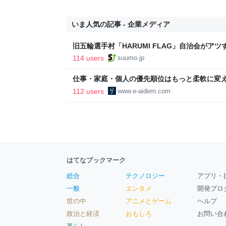
いま人気の記事 - 企業メディア
旧五輪選手村「HARUMI FLAG」自治会がア
ルで挑む、盆踊り2万人集客や交通改善など“街
114 users
suumo.jp
区
仕事・家庭・個人の優先順位はもっと柔軟に変えて
後の自分に伝えたいこと - りっすん by イーア
112 users
www.e-aidem.com
はてなブックマーク
総合
テクノロジー
アプリ・
一般
エンタメ
開発ブロ
世の中
アニメとゲーム
ヘルプ
政治と経済
おもしろ
お問い合