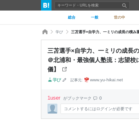
総合
一般
世の中
学び
三苫選手×自学力、一ミリの成長の積み重ねでブ
＠北浦和・最強個人塾流：志望校
儀】
学び
www.yu-hikai.net
記事元:
1
user
0
がブックマーク
コメントするにはログインが必要です