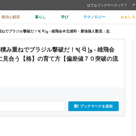
はてなブックマークって？
ア
政治と経済
暮らし
学び
テクノロジー
おもしろ
三苫選手×自学力、一ミリの成長の積み重ねでブラジル撃破だ！٩( ᐛ )و - 雄飛会＠北浦和・最強個人塾流：志望校に見合う【格】の育て方【偏差値７０突破の流儀】
ラジル撃破だ！٩( ᐛ )و - 雄飛会
に見合う【格】の育て方【偏差値７０突破の流
ブックマークを追加