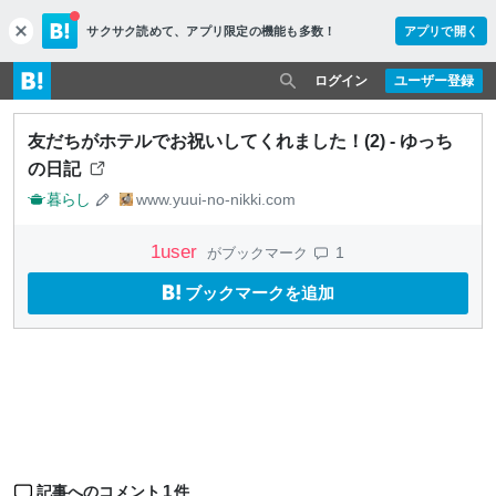
サクサク読めて、
アプリ限定の機能も多数！
アプリで開く
c
l
o
ログイン
ユーザー登録
s
e
友だちがホテルでお祝いしてくれました！(2) - ゆっち
の日記
暮らし
www.yuui-no-nikki.com
1
user
1
がブックマーク
ブックマークを追加
1
記事へのコメント
件