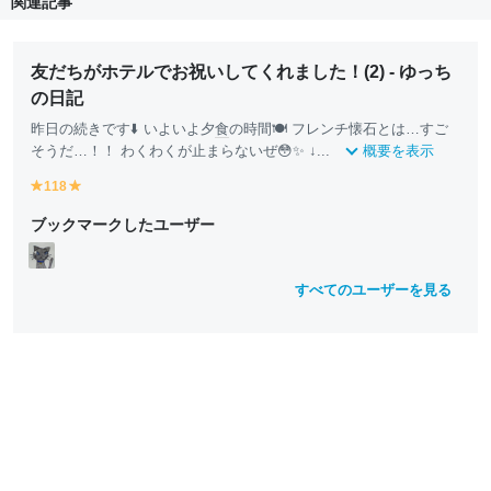
関連記事
友だちがホテルでお祝いしてくれました！(2) - ゆっち
の日記
昨日の続きです⬇️ いよいよ夕
食
の時間🍽 フレンチ懐石とは…すご
そうだ…！！ わくわくが止まらないぜ😳✨ ↓...
概要を表示
118
y
y
e
e
ブックマークしたユーザー
ll
ll
o
o
w
w
すべてのユーザーを見る