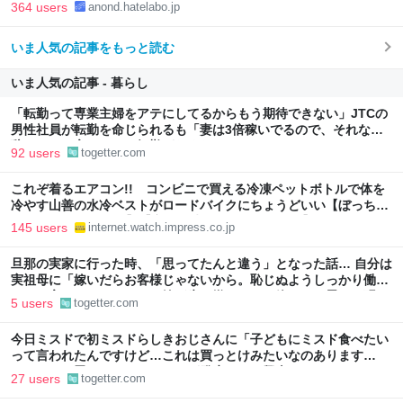
364 users
anond.hatelabo.jp
いま人気の記事をもっと読む
いま人気の記事 - 暮らし
「転勤って専業主婦をアテにしてるからもう期待できない」JTCの
男性社員が転勤を命じられるも「妻は3倍稼いでるので、それなら
辞める」と言ったら、転勤がなくなった
92 users
togetter.com
これぞ着るエアコン!! コンビニで買える冷凍ペットボトルで体を
冷やす山善の水冷ベストがロードバイクにちょうどいい【ぼっち・
ざ・ろーど！その14】【空いた時間でなにしてる？】
145 users
internet.watch.impress.co.jp
旦那の実家に行った時、「思ってたんと違う」となった話… 自分は
実祖母に「嫁いだらお客様じゃないから。恥じぬようしっかり働
け」と言われていたので、嫁ぎ先で嫌われたら終わりと思い、張り
5 users
togetter.com
切っていた
今日ミスドで初ミスドらしきおじさんに「子どもにミスド食べたい
って言われたんですけど…これは買っとけみたいなのあります
か…？」と尋ねられるイベントが発生して、興奮した
27 users
togetter.com