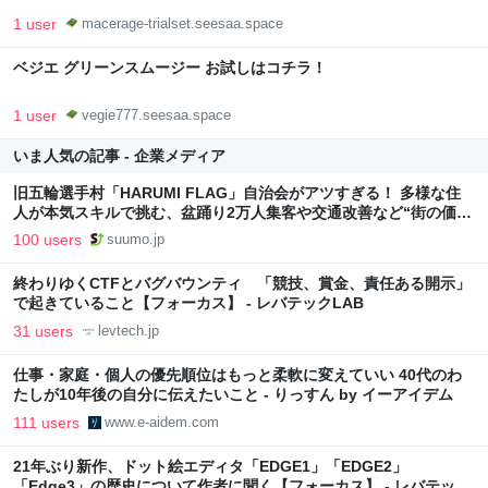
1 user
macerage-trialset.seesaa.space
ベジエ グリーンスムージー お試しはコチラ！
1 user
vegie777.seesaa.space
いま人気の記事 - 企業メディア
旧五輪選手村「HARUMI FLAG」自治会がアツすぎる！ 多様な住
人が本気スキルで挑む、盆踊り2万人集客や交通改善など“街の価値
向上”戦略 東京・中央区
100 users
suumo.jp
終わりゆくCTFとバグバウンティ 「競技、賞金、責任ある開示」
で起きていること【フォーカス】 - レバテックLAB
31 users
levtech.jp
仕事・家庭・個人の優先順位はもっと柔軟に変えていい 40代のわ
たしが10年後の自分に伝えたいこと - りっすん by イーアイデム
111 users
www.e-aidem.com
21年ぶり新作、ドット絵エディタ「EDGE1」「EDGE2」
「Edge3」の歴史について作者に聞く【フォーカス】 - レバテック