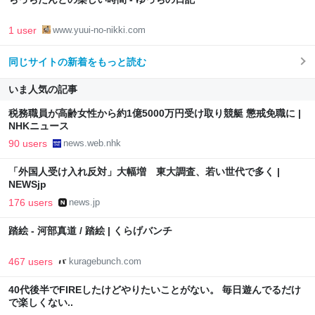
1 user
www.yuui-no-nikki.com
同じサイトの新着をもっと読む
いま人気の記事
税務職員が高齢女性から約1億5000万円受け取り競艇 懲戒免職に |
NHKニュース
90 users
news.web.nhk
「外国人受け入れ反対」大幅増 東大調査、若い世代で多く |
NEWSjp
176 users
news.jp
踏絵 - 河部真道 / 踏絵 | くらげバンチ
467 users
kuragebunch.com
40代後半でFIREしたけどやりたいことがない。 毎日遊んでるだけ
で楽しくない..