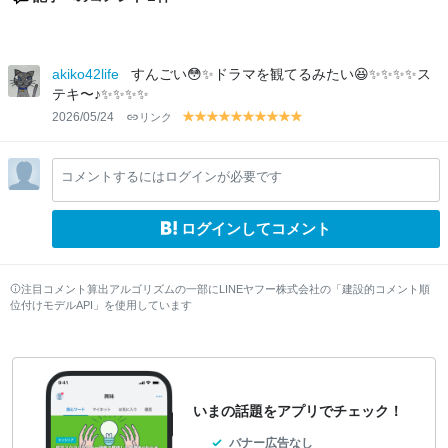
akiko42life
すんごい😳✨ドラマを観てるみたい😆✨✨✨✨ス
テキ〜♪✨✨✨✨
2026/05/24
リンク
y
y
y
y
y
y
y
y
y
y
el
el
el
el
el
el
el
el
el
el
lo
lo
lo
lo
lo
lo
lo
lo
lo
lo
コメントするにはログインが必要です
w
w
w
w
w
w
w
w
w
w
ログインしてコメント
注目コメント算出アルゴリズムの一部にLINEヤフー株式会社の「建設的コメント順
位付けモデルAPI」を使用しています
いまの話題をアプリでチェック！
バナー広告なし