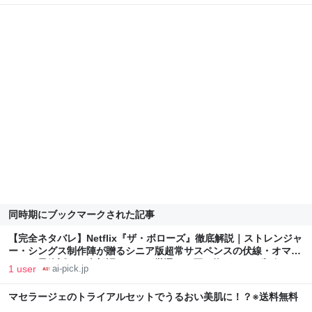
同時期にブックマークされた記事
【完全ネタバレ】Netflix『ザ・ボローズ』徹底解説｜ストレンジャ
ー・シングス制作陣が贈るシニア版超常サスペンスの伏線・オマー
ジュ・最終話まで全部語る - AIが厳選した買い物ガイド | 失敗しな
1 user
ai-pick.jp
い商品選び - AIピック
マセラージェのトライアルセットでうるおい美肌に！？※送料無料