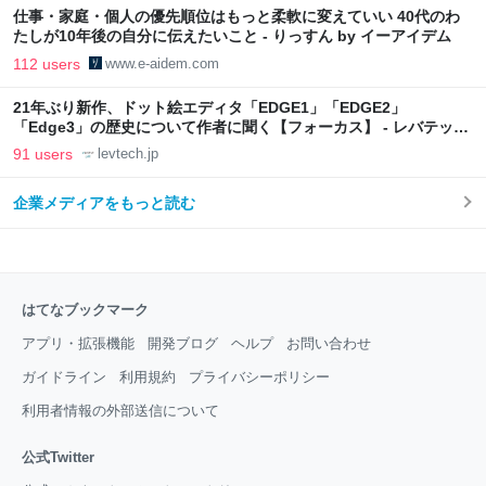
仕事・家庭・個人の優先順位はもっと柔軟に変えていい 40代のわ
たしが10年後の自分に伝えたいこと - りっすん by イーアイデム
112 users
www.e-aidem.com
21年ぶり新作、ドット絵エディタ「EDGE1」「EDGE2」
「Edge3」の歴史について作者に聞く【フォーカス】 - レバテック
LAB
91 users
levtech.jp
企業メディアをもっと読む
はてなブックマーク
アプリ・拡張機能
開発ブログ
ヘルプ
お問い合わせ
ガイドライン
利用規約
プライバシーポリシー
利用者情報の外部送信について
公式Twitter