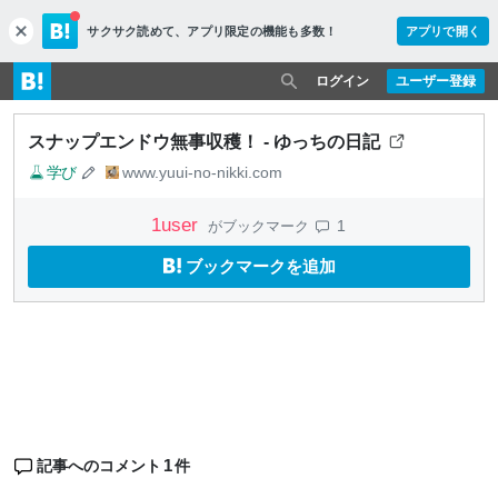
サクサク読めて、
アプリ限定の機能も多数！
アプリで開く
c
l
o
ログイン
ユーザー登録
s
e
スナップエンドウ無事収穫！ - ゆっちの日記
学び
www.yuui-no-nikki.com
1
user
1
がブックマーク
ブックマークを追加
1
記事へのコメント
件