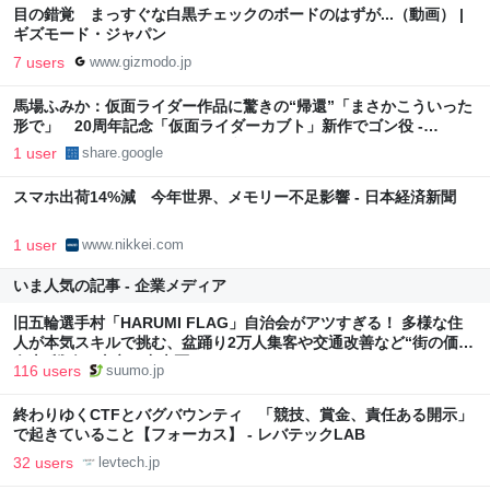
目の錯覚 まっすぐな白黒チェックのボードのはずが...（動画） |
ギズモード・ジャパン
7 users
www.gizmodo.jp
馬場ふみか：仮面ライダー作品に驚きの“帰還”「まさかこういった
形で」 20周年記念「仮面ライダーカブト」新作でゴン役 -
MANTANWEB（まんたんウェブ）
1 user
share.google
スマホ出荷14%減 今年世界、メモリー不足影響 - 日本経済新聞
1 user
www.nikkei.com
いま人気の記事 - 企業メディア
旧五輪選手村「HARUMI FLAG」自治会がアツすぎる！ 多様な住
人が本気スキルで挑む、盆踊り2万人集客や交通改善など“街の価値
向上”戦略 東京・中央区
116 users
suumo.jp
終わりゆくCTFとバグバウンティ 「競技、賞金、責任ある開示」
で起きていること【フォーカス】 - レバテックLAB
32 users
levtech.jp