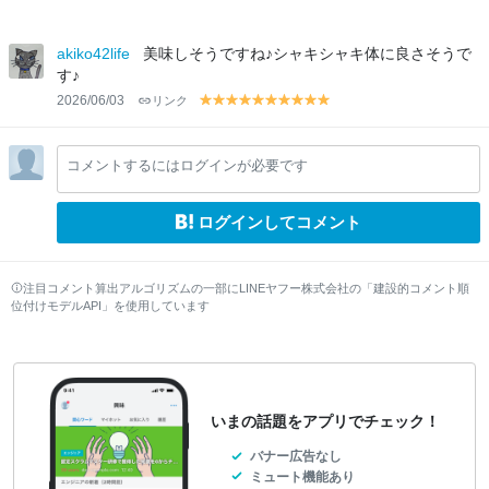
akiko42life
美味しそうですね♪シャキシャキ体に良さそうで
す♪
2026/06/03
リンク
y
y
y
y
y
y
y
y
y
y
el
el
el
el
el
el
el
el
el
el
lo
lo
lo
lo
lo
lo
lo
lo
lo
lo
コメントするにはログインが必要です
w
w
w
w
w
w
w
w
w
w
ログインしてコメント
注目コメント算出アルゴリズムの一部にLINEヤフー株式会社の「建設的コメント順
位付けモデルAPI」を使用しています
いまの話題をアプリでチェック！
バナー広告なし
ミュート機能あり