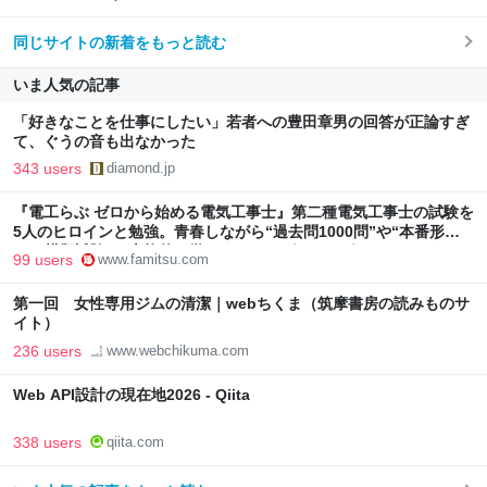
同じサイトの新着をもっと読む
いま人気の記事
「好きなことを仕事にしたい」若者への豊田章男の回答が正論すぎ
て、ぐうの音も出なかった
343 users
diamond.jp
『電工らぶ ゼロから始める電気工事士』第二種電気工事士の試験を
5人のヒロインと勉強。青春しながら“過去問1000問”や“本番形式
CBT模擬試験”で本格的に学べるノベルゲーム | ゲーム・エンタメ
99 users
www.famitsu.com
最新情報のファミ通.com
第一回 女性専用ジムの清潔｜webちくま（筑摩書房の読みものサ
イト）
236 users
www.webchikuma.com
Web API設計の現在地2026 - Qiita
338 users
qiita.com