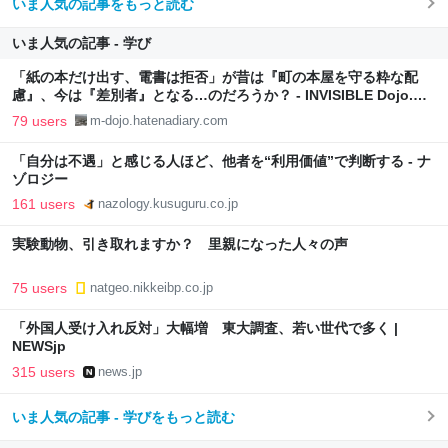
いま人気の記事をもっと読む
いま人気の記事 - 学び
「紙の本だけ出す、電書は拒否」が昔は『町の本屋を守る粋な配
慮』、今は『差別者』となる…のだろうか？ - INVISIBLE Dojo.
ーQUIET & COLORFUL PLACE-
79 users
m-dojo.hatenadiary.com
「自分は不遇」と感じる人ほど、他者を“利用価値”で判断する - ナ
ゾロジー
161 users
nazology.kusuguru.co.jp
実験動物、引き取れますか？ 里親になった人々の声
75 users
natgeo.nikkeibp.co.jp
「外国人受け入れ反対」大幅増 東大調査、若い世代で多く |
NEWSjp
315 users
news.jp
いま人気の記事 - 学びをもっと読む