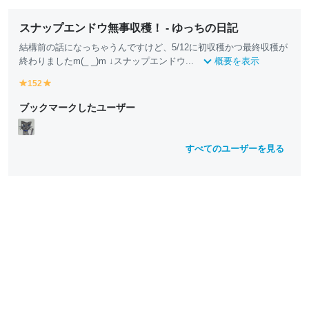
スナップエンドウ無事収穫！ - ゆっちの日記
結構前の話になっちゃうんですけど、5/12に初収穫かつ最終収穫が
終わりましたm(_ _)m ↓スナップエンドウ...
概要を表示
152
y
y
e
e
ブックマークしたユーザー
ll
ll
o
o
w
w
すべてのユーザーを見る