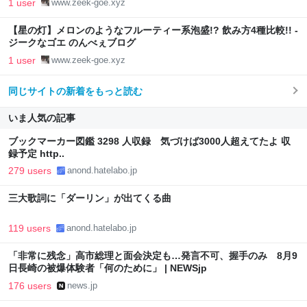
1 user
www.zeek-goe.xyz
【星の灯】メロンのようなフルーティー系泡盛!? 飲み方4種比較!! -
ジークなゴエ のんべぇブログ
1 user
www.zeek-goe.xyz
同じサイトの新着をもっと読む
いま人気の記事
ブックマーカー図鑑 3298 人収録 気づけば3000人超えてたよ 収
録予定 http..
279 users
anond.hatelabo.jp
三大歌詞に「ダーリン」が出てくる曲
119 users
anond.hatelabo.jp
「非常に残念」高市総理と面会決定も…発言不可、握手のみ 8月9
日長崎の被爆体験者「何のために」 | NEWSjp
176 users
news.jp