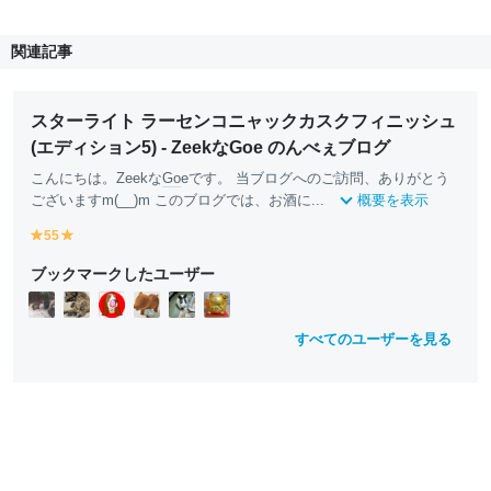
関連記事
スターライト ラーセンコニャックカスクフィニッシュ
(エディション5) - ZeekなGoe のんべぇブログ
こんにちは。Zeekな
Go
eです。 当ブログへのご訪問、ありがとう
ございますm(__)m このブログでは、お酒に...
概要を表示
55
y
y
e
e
ブックマークしたユーザー
ll
ll
o
o
w
w
すべてのユーザーを見る