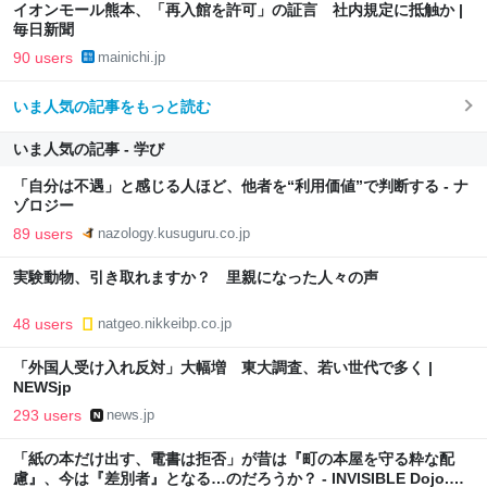
イオンモール熊本、「再入館を許可」の証言 社内規定に抵触か |
毎日新聞
90 users
mainichi.jp
いま人気の記事をもっと読む
いま人気の記事 - 学び
「自分は不遇」と感じる人ほど、他者を“利用価値”で判断する - ナ
ゾロジー
89 users
nazology.kusuguru.co.jp
実験動物、引き取れますか？ 里親になった人々の声
48 users
natgeo.nikkeibp.co.jp
「外国人受け入れ反対」大幅増 東大調査、若い世代で多く |
NEWSjp
293 users
news.jp
「紙の本だけ出す、電書は拒否」が昔は『町の本屋を守る粋な配
慮』、今は『差別者』となる…のだろうか？ - INVISIBLE Dojo.