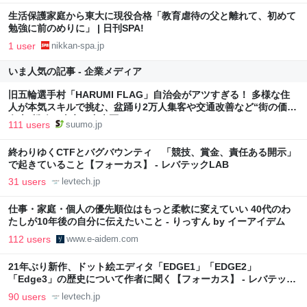
生活保護家庭から東大に現役合格「教育虐待の父と離れて、初めて
勉強に前のめりに」 | 日刊SPA!
1 user
nikkan-spa.jp
いま人気の記事 - 企業メディア
旧五輪選手村「HARUMI FLAG」自治会がアツすぎる！ 多様な住
人が本気スキルで挑む、盆踊り2万人集客や交通改善など“街の価値
向上”戦略 東京・中央区
111 users
suumo.jp
終わりゆくCTFとバグバウンティ 「競技、賞金、責任ある開示」
で起きていること【フォーカス】 - レバテックLAB
31 users
levtech.jp
仕事・家庭・個人の優先順位はもっと柔軟に変えていい 40代のわ
たしが10年後の自分に伝えたいこと - りっすん by イーアイデム
112 users
www.e-aidem.com
21年ぶり新作、ドット絵エディタ「EDGE1」「EDGE2」
「Edge3」の歴史について作者に聞く【フォーカス】 - レバテック
LAB
90 users
levtech.jp