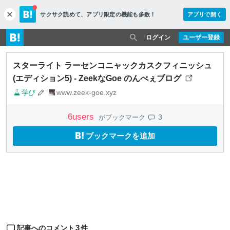
サクサク読めて、
アプリ限定の機能も多数！
アプリで開く
c
l
o
ログイン
ユーザー登録
s
e
スターライト ラーセンコニャックカスクフィニッシュ
(エディション5) - ZeekなGoe のんべぇブログ
学び
www.zeek-goe.xyz
6
users
3
がブックマーク
ブックマークを追加
3
記事へのコメント
件