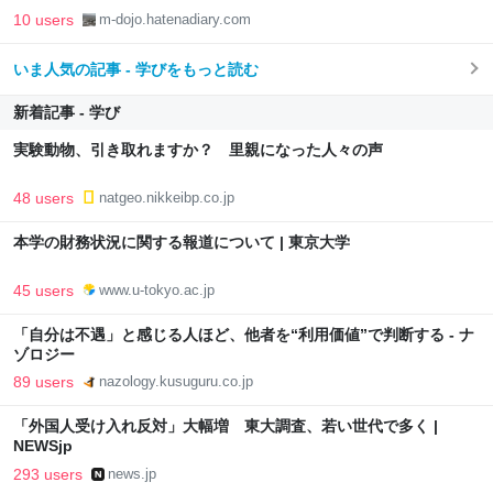
ーQUIET & COLORFUL PLACE-
10 users
m-dojo.hatenadiary.com
いま人気の記事 - 学びをもっと読む
新着記事 - 学び
実験動物、引き取れますか？ 里親になった人々の声
48 users
natgeo.nikkeibp.co.jp
本学の財務状況に関する報道について | 東京大学
45 users
www.u-tokyo.ac.jp
「自分は不遇」と感じる人ほど、他者を“利用価値”で判断する - ナ
ゾロジー
89 users
nazology.kusuguru.co.jp
「外国人受け入れ反対」大幅増 東大調査、若い世代で多く |
NEWSjp
293 users
news.jp