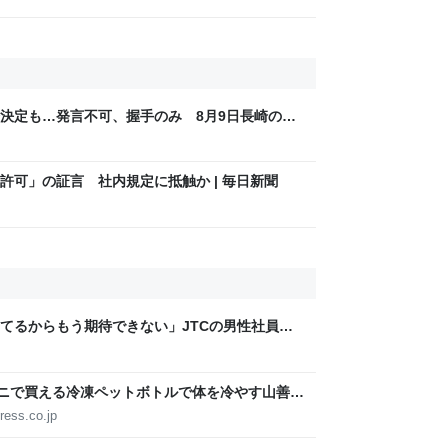
決定も…発言不可、握手のみ 8月9日長崎の被
Sjp
許可」の証言 社内規定に抵触か | 毎日新聞
てるからもう期待できない」JTCの男性社員が
稼いでるので、それなら辞める」と言ったら、転
ビニで買える冷凍ペットボトルで体を冷やす山善の
ょうどいい【ぼっち・ざ・ろーど！その14】
ress.co.jp