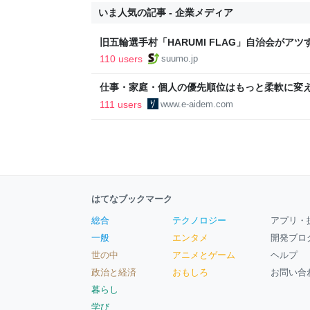
いま人気の記事 - 企業メディア
旧五輪選手村「HARUMI FLAG」自治会がア
ルで挑む、盆踊り2万人集客や交通改善など“街
110 users
suumo.jp
区
仕事・家庭・個人の優先順位はもっと柔軟に変えて
後の自分に伝えたいこと - りっすん by イーア
111 users
www.e-aidem.com
はてなブックマーク
総合
テクノロジー
アプリ・
一般
エンタメ
開発ブロ
世の中
アニメとゲーム
ヘルプ
政治と経済
おもしろ
お問い合
暮らし
学び