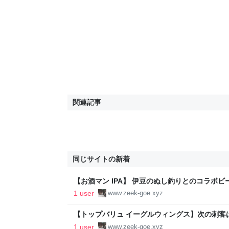
関連記事
同じサイトの新着
【お酒マン IPA】 伊豆のぬし釣りとのコラボビール
エ のんべぇブログ
1 user
www.zeek-goe.xyz
【トップバリュ イーグルウィングス】次の刺客は
種比較!! - ジークなゴエ のんべぇブログ
1 user
www.zeek-goe.xyz