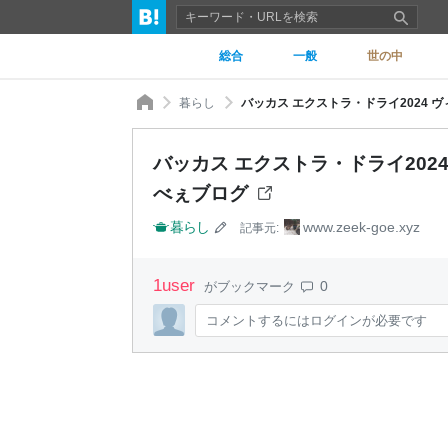
総合
一般
世の中
暮らし
バッカス エクストラ・ドライ2024 ヴィ
バッカス エクストラ・ドライ2024 
べぇブログ
暮らし
www.zeek-goe.xyz
記事元:
1
user
0
がブックマーク
コメントするにはログインが必要です