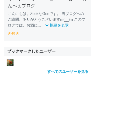
んべぇブログ
こんにちは。Zeekな
Go
eです。 当ブログへの
ご訪問、ありがとうございますm(__)m このブ
ログでは、お酒に...
概要を表示
40
y
y
e
e
ll
ll
o
o
ブックマークしたユーザー
w
w
すべてのユーザーを見る