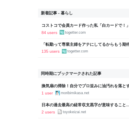
新着記事 - 暮らし
コストコで会員カード作った私「白カードで！
ィブカードしか作りませんけど？」→コストコ
84 users
togetter.com
が、本当にお得なの？
「転勤って専業主婦をアテにしてるからもう期待
転勤を命じられるも「妻は3倍稼いでるので、
135 users
togetter.com
転勤がなくなった
同時期にブックマークされた記事
換気扇の掃除！自分でプロ並みに油汚れを落とす掃
物！気になることをチェックしよう！
1 user
moribimikasa.net
日本の過去最高の経常収支黒字が意味すること
りに大きい
2 users
toyokeizai.net