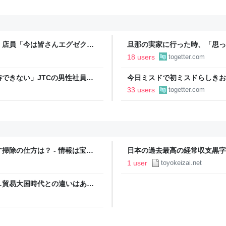
」店員「今は皆さんエグゼクテ
旦那の実家に行った時、「思っ
のカード勧誘はやたら圧が強い
「嫁いだらお客様じゃないから
18 users
togetter.com
で、嫁ぎ先で嫌われたら終わり
できない」JTCの男性社員が
今日ミスドで初ミスドらしきお
それなら辞める」と言ったら、
たんですけど…これは買っとけ
33 users
togetter.com
ントが発生して、興奮した
除の仕方は？ - 情報は宝
日本の過去最高の経常収支黒字
りに大きい
1 user
toyokeizai.net
…貿易大国時代との違いはあま