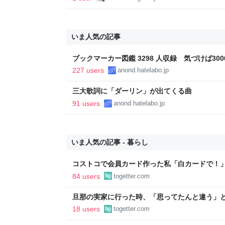
いま人気の記事
ブックマーカー図鑑 3298 人収録 気づけば3000
227 users
anond.hatelabo.jp
三大歌詞に「ダーリン」が出てくる曲
91 users
anond.hatelabo.jp
いま人気の記事 - 暮らし
コストコで会員カード作った私「白カードで！
ィブカードしか作りませんけど？」→コストコ
84 users
togetter.com
が、本当にお得なの？
旦那の実家に行った時、「思ってたんと違う」と
「嫁いだらお客様じゃないから。恥じぬようし
18 users
togetter.com
で、嫁ぎ先で嫌われたら終わりと思い、張り切