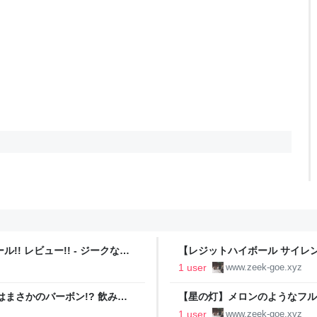
!! レビュー!! - ジークなゴ
【レジットハイボール サイレ
ッセイのハイボール缶!? 2種飲
1 user
www.zeek-goe.xyz
まさかのバーボン!? 飲み方4
【星の灯】メロンのようなフルーテ
エ のんべぇブログ
1 user
www.zeek-goe.xyz