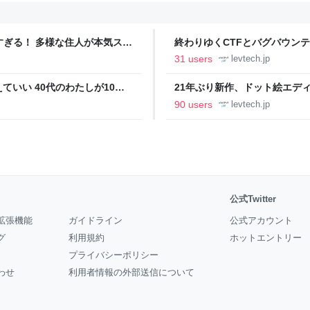
ツすぎる！ 多様な住人が本気スキ
終わりゆくCTFとバグバウン
の価値向上”戦略 東京・中央
ること【フォーカス】 - レバテ
31 users
levtech.jp
いい 40代のわたしが10年
21年ぶり新作、ドット絵エディタ
イデム
ついて作者に聞く【フォーカス】
90 users
levtech.jp
公式Twitter
拡張機能
ガイドライン
公式アカウント
グ
利用規約
ホットエントリー
プライバシーポリシー
わせ
利用者情報の外部送信について