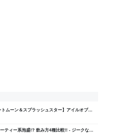
ントムーン＆スプラッシュスター】アイルオブラ
み比べ!! - ジークなゴエ のんべぇブログ
ィー系泡盛!? 飲み方4種比較!! - ジークなゴ