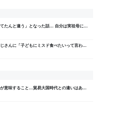
てたんと違う」となった話… 自分は実祖母に
。恥じぬようしっかり働け」と言われていたの
と思い、張り切っていた
じさんに「子どもにミスド食べたいって言われ
みたいなのありますか…？」と尋ねられるイベ
が意味すること…貿易大国時代との違いはあま