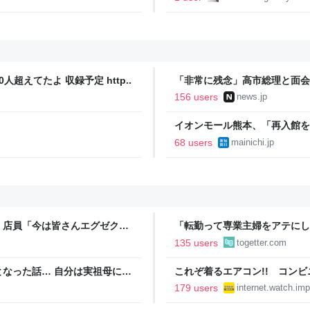
人超えてたよ 収録予定 http..
「非常に残念」高市総理と面会
爆体験者「何のために」 | NEW
156 users
news.jp
イオンモール熊本、「再入館を
68 users
mainichi.jp
」店員「今は皆さんエグゼクテ
「転勤って専業主婦をアテにし
のカード勧誘はやたら圧が強い
転勤を命じられるも「妻は3倍
135 users
togetter.com
勤がなくなった
なった話… 自分は実祖母に
これぞ着るエアコン!! コン
っかり働け」と言われていたの
水冷ベストがロードバイクにち
179 users
internet.watch.imp
っていた
【空いた時間でなにしてる？】