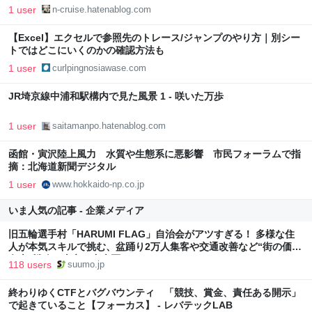
1 user
n-cruise.hatenablog.com
【Excel】エクセルで参照先のトレース/ジャンプのやり方｜別シー
トではどこにいくのかの確認方法も
1 user
curlpingnosiawase.com
JR埼京線中浦和駅構内で見た風景 1 - 咲いた万歩
1 user
saitamanpo.hatenablog.com
函館・寅沢陸上風力 水質や生態系に悪影響 市民フォーラムで指
摘：北海道新聞デジタル
1 user
www.hokkaido-np.co.jp
いま人気の記事 - 企業メディア
旧五輪選手村「HARUMI FLAG」自治会がアツすぎる！ 多様な住
人が本気スキルで挑む、盆踊り2万人集客や交通改善など“街の価値
向上”戦略 東京・中央区
118 users
suumo.jp
終わりゆくCTFとバグバウンティ 「競技、賞金、責任ある開示」
で起きていること【フォーカス】 - レバテックLAB