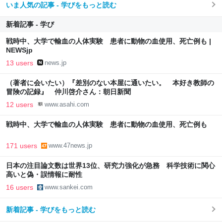
いま人気の記事 - 学びをもっと読む
新着記事 - 学び
戦時中、大学で輸血の人体実験 患者に動物の血使用、死亡例も |
NEWSjp
13 users
news.jp
（著者に会いたい）『差別のない本屋に通いたい。 本好き教師の
冒険の記録』 仲川啓介さん：朝日新聞
12 users
www.asahi.com
戦時中、大学で輸血の人体実験 患者に動物の血使用、死亡例も
171 users
www.47news.jp
日本の注目論文数は世界13位、研究力強化が急務 科学技術に関心
高いと偽・誤情報に耐性
16 users
www.sankei.com
新着記事 - 学びをもっと読む