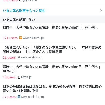
いま人気の記事をもっと読む
いま人気の記事 - 学び
戦時中、大学で輸血の人体実験 患者に動物の血使用、死亡例も
171 users
www.47news.jp
（著者に会いたい）『差別のない本屋に通いたい。 本好き教師の
冒険の記録』 仲川啓介さん：朝日新聞
12 users
www.asahi.com
戦時中、大学で輸血の人体実験 患者に動物の血使用、死亡例も |
NEWSjp
13 users
news.jp
日本の注目論文数は世界13位、研究力強化が急務 科学技術に関心
高いと偽・誤情報に耐性
17 users
www.sankei.com