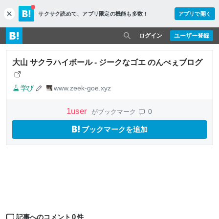
サクサク読めて、
アプリ限定の機能も多数！
アプリで開く
c
l
o
ログイン
ユーザー登録
s
e
大山 サクラハイボール - ジークなゴエ のんべぇブログ
学び
www.zeek-goe.xyz
1
user
0
がブックマーク
ブックマークを追加
0
記事へのコメント
件