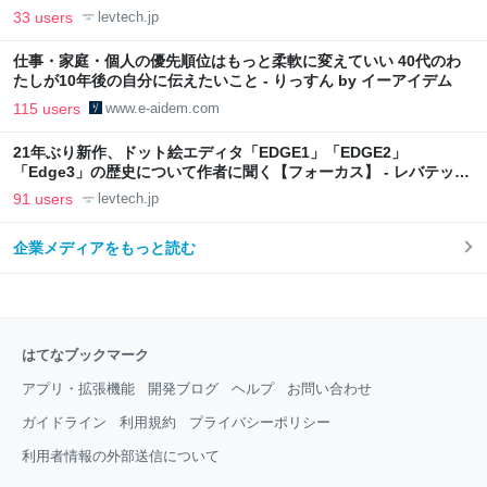
33 users
levtech.jp
仕事・家庭・個人の優先順位はもっと柔軟に変えていい 40代のわ
たしが10年後の自分に伝えたいこと - りっすん by イーアイデム
115 users
www.e-aidem.com
21年ぶり新作、ドット絵エディタ「EDGE1」「EDGE2」
「Edge3」の歴史について作者に聞く【フォーカス】 - レバテック
LAB
91 users
levtech.jp
企業メディアをもっと読む
はてなブックマーク
アプリ・拡張機能
開発ブログ
ヘルプ
お問い合わせ
ガイドライン
利用規約
プライバシーポリシー
利用者情報の外部送信について