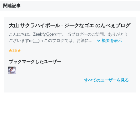
関連記事
大山 サクラハイボール - ジークなゴエ のんべぇブログ
こんにちは。Zeekな
Go
eです。 当ブログへのご訪問、ありがとう
ございますm(__)m このブログでは、お酒に...
概要を表示
25
y
y
e
e
ブックマークしたユーザー
ll
ll
o
o
w
w
すべてのユーザーを見る