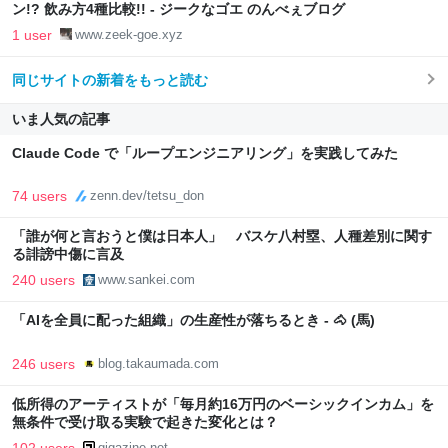
ン!? 飲み方4種比較!! - ジークなゴエ のんべぇブログ
1 user
www.zeek-goe.xyz
同じサイトの新着をもっと読む
いま人気の記事
Claude Code で「ループエンジニアリング」を実践してみた
74 users
zenn.dev/tetsu_don
「誰が何と言おうと僕は日本人」 バスケ八村塁、人種差別に関す
る誹謗中傷に言及
240 users
www.sankei.com
「AIを全員に配った組織」の生産性が落ちるとき - 🐴 (馬)
246 users
blog.takaumada.com
低所得のアーティストが「毎月約16万円のベーシックインカム」を
無条件で受け取る実験で起きた変化とは？
102 users
gigazine.net