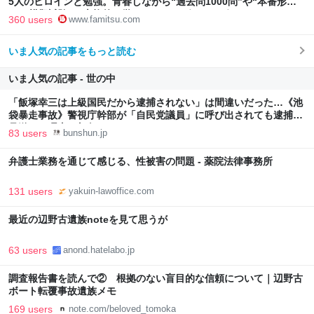
5人のヒロインと勉強。青春しながら“過去問1000問”や“本番形式
CBT模擬試験”で本格的に学べるノベルゲーム | ゲーム・エンタメ
360 users
www.famitsu.com
最新情報のファミ通.com
いま人気の記事をもっと読む
いま人気の記事 - 世の中
「飯塚幸三は上級国民だから逮捕されない」は間違いだった…《池
袋暴走事故》警視庁幹部が「自民党議員」に呼び出されても逮捕を
見送った理由 | 文春オンライン
83 users
bunshun.jp
弁護士業務を通じて感じる、性被害の問題 - 薬院法律事務所
131 users
yakuin-lawoffice.com
最近の辺野古遺族noteを見て思うが
63 users
anond.hatelabo.jp
調査報告書を読んで② 根拠のない盲目的な信頼について｜辺野古
ボート転覆事故遺族メモ
169 users
note.com/beloved_tomoka