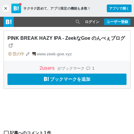
サクサク読めて、
アプリ限定の機能も多数！
アプリで開く
c
l
o
ログイン
ユーザー登録
s
e
PINK BREAK HAZY IPA - ZeekなGoe のんべぇブログ
世の中
www.zeek-goe.xyz
2
users
1
がブックマーク
ブックマークを追加
1
記事へのコメント
件