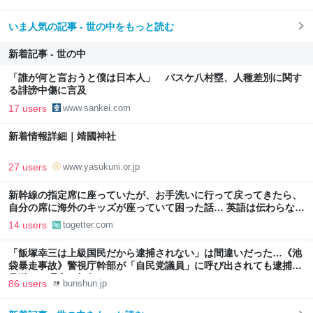
いま人気の記事 - 世の中をもっと読む
新着記事 - 世の中
「誰が何と言おうと僕は日本人」 バスケ八村塁、人種差別に関す
る誹謗中傷に言及
17 users
www.sankei.com
新着情報詳細｜靖國神社
27 users
www.yasukuni.or.jp
新幹線の指定席に座っていたが、お手洗いに行って戻ってきたら、
自分の席に海外のキッズが座っていて困った話… 英語は伝わらない
し、親は周りに見当たらなかった
14 users
togetter.com
「飯塚幸三は上級国民だから逮捕されない」は間違いだった…《池
袋暴走事故》警視庁幹部が「自民党議員」に呼び出されても逮捕を
見送った理由 | 文春オンライン
86 users
bunshun.jp