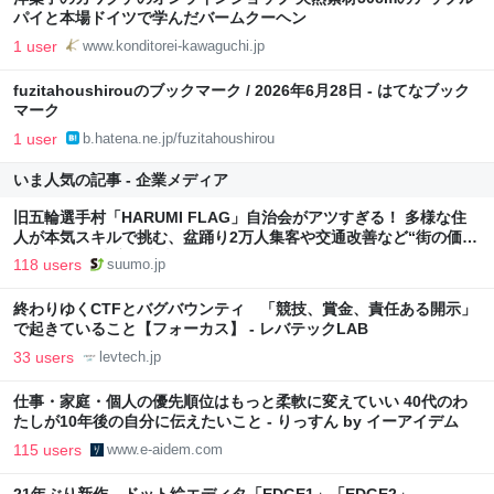
パイと本場ドイツで学んだバームクーヘン
1 user
www.konditorei-kawaguchi.jp
fuzitahoushirouのブックマーク / 2026年6月28日 - はてなブック
マーク
1 user
b.hatena.ne.jp/fuzitahoushirou
いま人気の記事 - 企業メディア
旧五輪選手村「HARUMI FLAG」自治会がアツすぎる！ 多様な住
人が本気スキルで挑む、盆踊り2万人集客や交通改善など“街の価値
向上”戦略 東京・中央区
118 users
suumo.jp
終わりゆくCTFとバグバウンティ 「競技、賞金、責任ある開示」
で起きていること【フォーカス】 - レバテックLAB
33 users
levtech.jp
仕事・家庭・個人の優先順位はもっと柔軟に変えていい 40代のわ
たしが10年後の自分に伝えたいこと - りっすん by イーアイデム
115 users
www.e-aidem.com