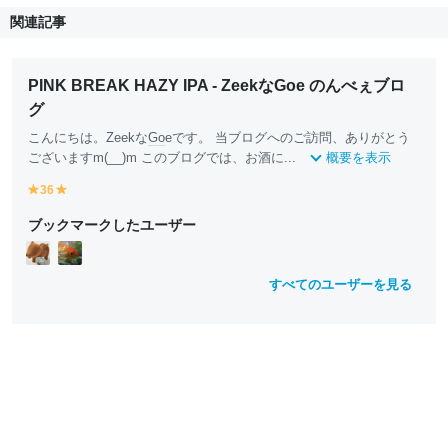
関連記事
PINK BREAK HAZY IPA - ZeekなGoe のんべぇブロ
グ
こんにちは。Zeekな
Go
eです。 当ブログへのご訪問、ありがとう
ございますm(__)m このブログでは、お酒に...
概要を表示
36
y
y
e
e
ブックマークしたユーザー
ll
ll
o
o
w
w
すべてのユーザーを見る