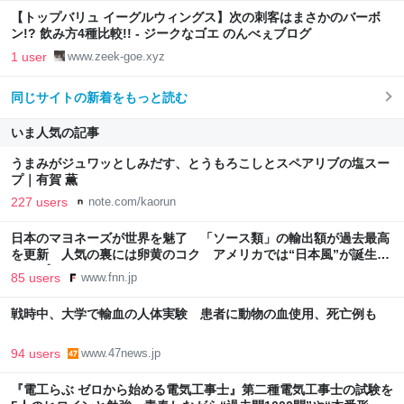
【トップバリュ イーグルウィングス】次の刺客はまさかのバーボ
ン!? 飲み方4種比較!! - ジークなゴエ のんべぇブログ
1 user
www.zeek-goe.xyz
同じサイトの新着をもっと読む
いま人気の記事
うまみがジュワッとしみだす、とうもろこしとスペアリブの塩スー
プ｜有賀 薫
227 users
note.com/kaorun
日本のマヨネーズが世界を魅了 「ソース類」の輸出額が過去最高
を更新 人気の裏には卵黄のコク アメリカでは“日本風”が誕生｜
FNNプライムオンライン
85 users
www.fnn.jp
戦時中、大学で輸血の人体実験 患者に動物の血使用、死亡例も
94 users
www.47news.jp
『電工らぶ ゼロから始める電気工事士』第二種電気工事士の試験を