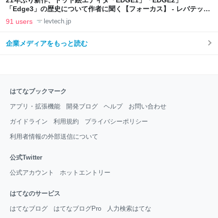
21年ぶり新作、ドット絵エディタ「EDGE1」「EDGE2」
「Edge3」の歴史について作者に聞く【フォーカス】 - レバテック
LAB
91 users
levtech.jp
企業メディアをもっと読む
はてなブックマーク
アプリ・拡張機能
開発ブログ
ヘルプ
お問い合わせ
ガイドライン
利用規約
プライバシーポリシー
利用者情報の外部送信について
公式Twitter
公式アカウント
ホットエントリー
はてなのサービス
はてなブログ
はてなブログPro
人力検索はてな