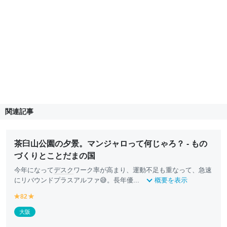
関連記事
茶臼山公園の夕景。マンジャロって何じゃろ？ - もの
づくりとことだまの国
今年になって
デスク
ワーク率が高まり、運動不足も重なって、急速
にリバウンドプラスアルファ😅。長年優...
概要を表示
82
y
y
e
e
大阪
ll
ll
o
o