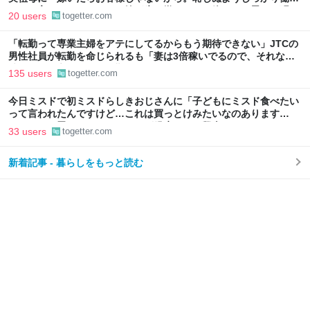
け」と言われていたので、嫁ぎ先で嫌われたら終わりと思い、張り
20 users
togetter.com
切っていた
「転勤って専業主婦をアテにしてるからもう期待できない」JTCの
男性社員が転勤を命じられるも「妻は3倍稼いでるので、それなら
辞める」と言ったら、転勤がなくなった
135 users
togetter.com
今日ミスドで初ミスドらしきおじさんに「子どもにミスド食べたい
って言われたんですけど…これは買っとけみたいなのあります
か…？」と尋ねられるイベントが発生して、興奮した
33 users
togetter.com
新着記事 - 暮らしをもっと読む