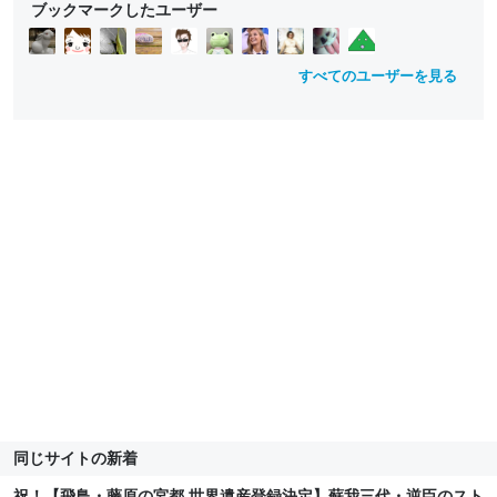
ブックマークしたユーザー
w
w
すべてのユーザーを見る
同じサイトの新着
祝！【飛鳥・藤原の宮都 世界遺産登録決定】蘇我三代・逆臣のスト