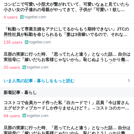
コンビニで可愛い小型犬が繋がれていて、可愛いなぁと見ていたら
小さい女の子連れの母親がやってきて、子供が「可愛い！欲し
い！」と言うと「連れて帰ろうか？」と言って犬に近づいて行った
4 users
togetter.com
「転勤って専業主婦をアテにしてるからもう期待できない」JTCの
男性社員が転勤を命じられるも「妻は3倍稼いでるので、それなら
辞める」と言ったら、転勤がなくなった
135 users
togetter.com
旦那の実家に行った時、「思ってたんと違う」となった話… 自分は
実祖母に「嫁いだらお客様じゃないから。恥じぬようしっかり働
け」と言われていたので、嫁ぎ先で嫌われたら終わりと思い、張り
20 users
togetter.com
切っていた
いま人気の記事 - 暮らしをもっと読む
新着記事 - 暮らし
コストコで会員カード作った私「白カードで！」店員「今は皆さん
エグゼクティブカードしか作りませんけど？」→コストコのカード
勧誘はやたら圧が強いが、本当にお得なの？
94 users
togetter.com
旦那の実家に行った時、「思ってたんと違う」となった話… 自分は
実祖母に「嫁いだらお客様じゃないから。恥じぬようしっかり働