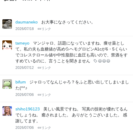
daumaneko
お大事になさってください。
2026/07/18
リンク
tameyo
マンジャロ、話題になっていますね、痩せ薬とし
て。私の夫も血糖値が高め💦ヘモグロビンA1cが6・5くらい
でコレステロール値や中性脂肪に血圧も高いので、禁酒をす
すめているのに、言うことを聞きません
😃😃😃
2026/07/12
リンク
bifum
ジャロってなんじゃろ？をふと思い出してしまいまし
た(^^♪
2026/07/06
リンク
shiho196123
美しい風景ですね。 写真の技術が優れてるん
でしょうね。 癒されました。 ありがとうございました。 感
謝してます。
2026/07/06
リンク