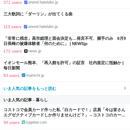
271 users
anond.hatelabo.jp
三大歌詞に「ダーリン」が出てくる曲
113 users
anond.hatelabo.jp
「非常に残念」高市総理と面会決定も…発言不可、握手のみ 8月9
日長崎の被爆体験者「何のために」 | NEWSjp
172 users
news.jp
イオンモール熊本、「再入館を許可」の証言 社内規定に抵触か |
毎日新聞
83 users
mainichi.jp
いま人気の記事をもっと読む
いま人気の記事 - 暮らし
コストコで会員カード作った私「白カードで！」店員「今は皆さん
エグゼクティブカードしか作りませんけど？」→コストコのカード
勧誘はやたら圧が強いが、本当にお得なの？
94 users
togetter.com