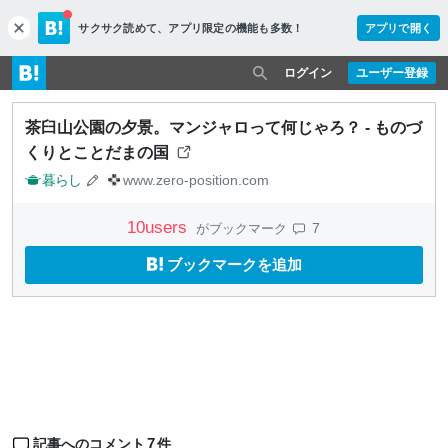
サクサク読めて、
アプリ限定の機能も多数！
アプリで開く
c
l
o
ログイン
ユーザー登録
s
e
茶臼山公園の夕景。マンジャロって何じゃろ？ - ものづ
くりとことだまの国
暮らし
www.zero-position.com
10
users
7
がブックマーク
ブックマークを追加
7
記事へのコメント
件