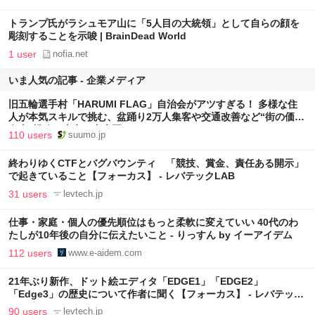
トランプ氏がラシュモア山に「5人目の大統領」として自らの顔を
彫刻することを示唆 | BrainDead World
1 user
nofia.net
いま人気の記事 - 企業メディア
旧五輪選手村「HARUMI FLAG」自治会がアツすぎる！ 多様な住
人が本気スキルで挑む、盆踊り2万人集客や交通改善など“街の価値
向上”戦略 東京・中央区
110 users
suumo.jp
終わりゆくCTFとバグバウンティ 「競技、賞金、責任ある開示」
で起きていること【フォーカス】 - レバテックLAB
31 users
levtech.jp
仕事・家庭・個人の優先順位はもっと柔軟に変えていい 40代のわ
たしが10年後の自分に伝えたいこと - りっすん by イーアイデム
112 users
www.e-aidem.com
21年ぶり新作、ドット絵エディタ「EDGE1」「EDGE2」
「Edge3」の歴史について作者に聞く【フォーカス】 - レバテック
LAB
90 users
levtech.jp