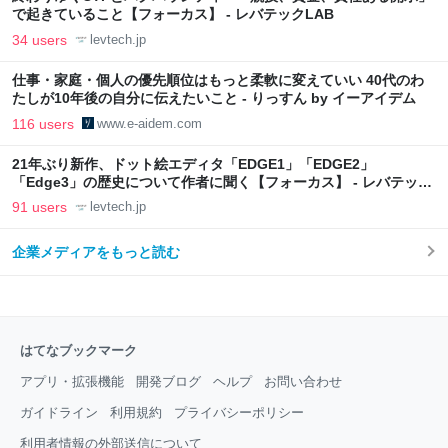
で起きていること【フォーカス】 - レバテックLAB
34 users
levtech.jp
仕事・家庭・個人の優先順位はもっと柔軟に変えていい 40代のわ
たしが10年後の自分に伝えたいこと - りっすん by イーアイデム
116 users
www.e-aidem.com
21年ぶり新作、ドット絵エディタ「EDGE1」「EDGE2」
「Edge3」の歴史について作者に聞く【フォーカス】 - レバテック
LAB
91 users
levtech.jp
企業メディアをもっと読む
はてなブックマーク
アプリ・拡張機能
開発ブログ
ヘルプ
お問い合わせ
ガイドライン
利用規約
プライバシーポリシー
利用者情報の外部送信について