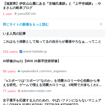
【滋賀県】伊吹山山麓にある『京極氏遺跡』と『上平寺城跡』 - や
まさんの岐阜ブログ
1 user
yama300.info
同じサイトの新着をもっと読む
いま人気の記事
これはもう体験として知ってるの自分らが最後やろなぁ…ってこと
316 users
anond.hatelabo.jp
AI研修(Day1)【MIXI 26新卒技術研修】
98 users
speakerdeck.com/mixi_engineers
「eスポーツは“スポーツ”なのか」を消費カロリーや心拍数から考
える研究。ゲームで増える消費カロリーは、1時間で大体ちくわ1本
分 - AUTOMATON
77 users
automaton-media.com
女子選手を応援する人のための、やばいファンにならないマニュア
ル｜OSAKA YURU KOSAL:TETSUYA KITAMOTO