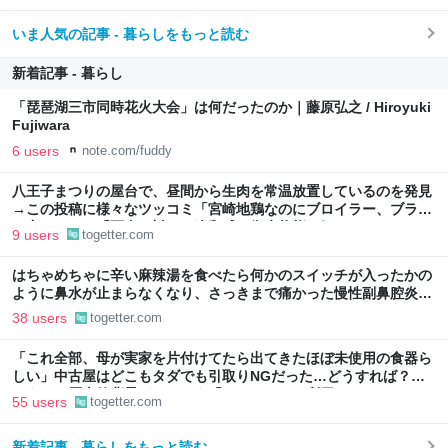
いま人気の記事 - 暮らしをもっと読む
新着記事 - 暮らし
「琵琶湖三市同時花火大会」は何だったのか｜藤原弘之 / Hiroyuki
Fujiwara
6 users
note.com/fuddy
八王子まつりの屋台で、昼間から生肉を常温放置しているのを発見
→この投稿に様々なツッコミ「宮崎地鶏なのにブロイラー、ブラジ
ル産では？」「写真に対して違和感」衛生状態も気になる
9 users
togetter.com
はちゃめちゃに辛い麻辣湯を食べたら何かのスイッチが入ったかの
ように鼻水が止まらなくなり、さっきまで痛かった慢性副鼻腔炎の
顔面痛が一気に解消した
38 users
togetter.com
「これ全部、母が実家を片付けてたら出てきたほぼ未使用の食器ら
しい」中古屋はどこもタダでも引取りNGだった…どうすれば？→
どうやら歴史的背景がありそう「ジモティーを利用しては？」
55 users
togetter.com
新着記事 - 暮らしをもっと読む