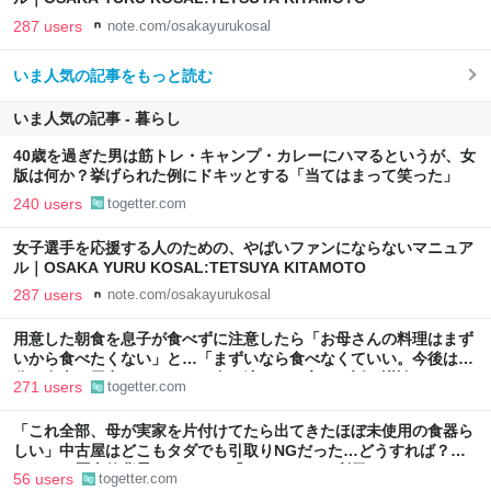
287 users
note.com/osakayurukosal
いま人気の記事をもっと読む
いま人気の記事 - 暮らし
40歳を過ぎた男は筋トレ・キャンプ・カレーにハマるというが、女
版は何か？挙げられた例にドキッとする「当てはまって笑った」
240 users
togetter.com
女子選手を応援する人のための、やばいファンにならないマニュア
ル｜OSAKA YURU KOSAL:TETSUYA KITAMOTO
287 users
note.com/osakayurukosal
用意した朝食を息子が食べずに注意したら「お母さんの料理はまず
いから食べたくない」と…「まずいなら食べなくていい。今後は自
分で食事を用意しなさい。お金は渡す」と言った話が議論に
271 users
togetter.com
「これ全部、母が実家を片付けてたら出てきたほぼ未使用の食器ら
しい」中古屋はどこもタダでも引取りNGだった…どうすれば？→
どうやら歴史的背景がありそう「ジモティーを利用しては？」
56 users
togetter.com