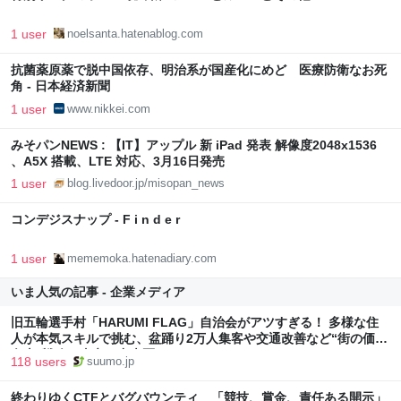
1 user
noelsanta.hatenablog.com
抗菌薬原薬で脱中国依存、明治系が国産化にめど 医療防衛なお死
角 - 日本経済新聞
1 user
www.nikkei.com
みそパンNEWS : 【IT】アップル 新 iPad 発表 解像度2048x1536
、A5X 搭載、LTE 対応、3月16日発売
1 user
blog.livedoor.jp/misopan_news
コンデジスナップ - F i n d e r
1 user
mememoka.hatenadiary.com
いま人気の記事 - 企業メディア
旧五輪選手村「HARUMI FLAG」自治会がアツすぎる！ 多様な住
人が本気スキルで挑む、盆踊り2万人集客や交通改善など“街の価値
向上”戦略 東京・中央区
118 users
suumo.jp
終わりゆくCTFとバグバウンティ 「競技、賞金、責任ある開示」