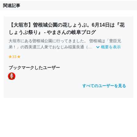
関連記事
【大垣市】曽根城公園の花しょうぶ。6月14日は『花
しょうぶ祭り』 - やまさんの岐阜ブログ
大垣市にある曽根城公園に行ってきました。 曽根城は「豊臣兄
弟！」の西美濃三人衆でおなじみ稲葉良通（...
概要を表示
33
y
y
e
e
ブックマークしたユーザー
ll
ll
o
o
w
w
すべてのユーザーを見る