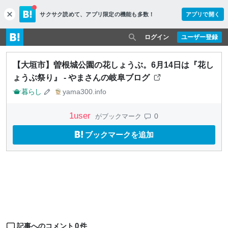
サクサク読めて、
アプリ限定の機能も多数！
アプリで開く
c
l
o
ログイン
ユーザー登録
s
e
【大垣市】曽根城公園の花しょうぶ。6月14日は『花し
ょうぶ祭り』 - やまさんの岐阜ブログ
暮らし
yama300.info
1
user
0
がブックマーク
ブックマークを追加
0
記事へのコメント
件