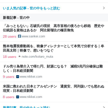
いま人気の記事 - 世の中をもっと読む
新着記事 - 世の中
「みっともない」石破氏の現状 高市首相の後ろから鉄砲 歴史や
伝統語る資格はあるか 阿比留瑠比の極言御免
28 users
www.sankei.com
熊本地震視察動画を、映像ディレクターとして本気で分析する｜牟
田高太郎｜映像で、想いをつなぐ
18 users
note.com/kotaro_muta
ドル売り為替介入で得た円、財源になる？ 減税5兆円分確保は難
しく - 日本経済新聞
9 users
www.nikkei.com
米国に救われた日本とアルゼンチン 通貨安、同列扱いでも怒れぬ
現実 - 日本経済新聞
8 users
www.nikkei.com
新着記事 - 世の中をもっと読む