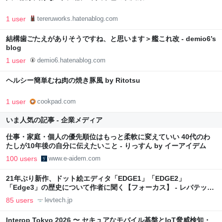
1 user
tereruworks.hatenablog.com
結構歯ごたえがありそうですね、と思います＞艦これ改 - demio6’s
blog
1 user
demio6.hatenablog.com
ヘルシー簡単むね肉の焼き豚風 by Ritotsu
1 user
cookpad.com
いま人気の記事 - 企業メディア
仕事・家庭・個人の優先順位はもっと柔軟に変えていい 40代のわ
たしが10年後の自分に伝えたいこと - りっすん by イーアイデム
100 users
www.e-aidem.com
21年ぶり新作、ドット絵エディタ「EDGE1」「EDGE2」
「Edge3」の歴史について作者に聞く【フォーカス】 - レバテック
LAB
85 users
levtech.jp
Interop Tokyo 2026 〜 セキュアなモバイル基盤とIoT脅威検知・