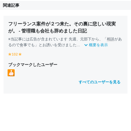
関連記事
フリーランス案件が２つ来た。その裏に悲しい現実
が。 - 管理職も会社も辞めました日記
※当記事には広告が含まれています 先週、元部下から、「
相談
があ
るので
食
事でも」とお誘いを受けました...
概要を表示
102
y
y
e
e
ブックマークしたユーザー
ll
ll
o
o
w
w
すべてのユーザーを見る